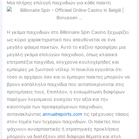
Μια πλήρης επιλογή παιχνιδιών για κάθε παίκτη
Η γκάμα παιχνιδιών στο Billionaire Spin Casino ξεχωρίζει
ως κύριο χαρακτηριστικό που απευθύνεται σε ένα
μεγάλο φάσμα παικτών. Αυτό το καζίνο προσφέρει μια
μεγάλη γκάμα επιλογών παιχνιδιού, όπως κλασικά
επιτραπέζια παιχνίδια, σύγχρονα κουλοχέρηδες και
εμπειρίες με ζωντανό ντίλερ. Η ποικιλία εγγυάται ότι
τόσο οι αρχάριοι όσο και οι έμπειροι παίκτες μπορούν να
βρουν κατάλληλα παιχνίδια που ανταποκρίνονται στις
προτιμήσεις τους. Επιπλέον, η ενσωμάτωση διαφόρων
παρόχων λογισμικού ενισχύει την αξία και την
καινοτομία των προσφερόμενων παιχνιδιών,
αντανακλώντας
annualreports.com
τις τρέχουσες τάσεις
στον τομέα των τυχερών παιχνιδιών. Οι παίκτες που
ψάχνουν συναρπαστικές ή στρατηγικές προκλήσεις
μπορούν να διαλέξουν από διάφορα θέματα και στυλ