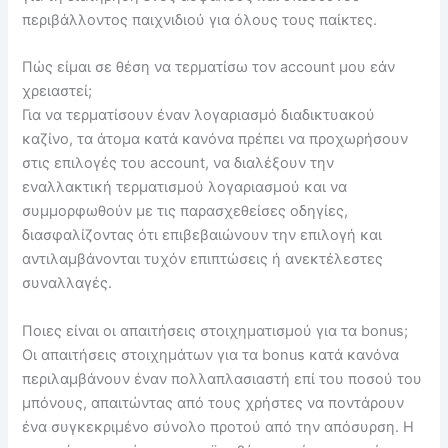
περιβάλλοντος παιχνιδιού για όλους τους παίκτες.
Πώς είμαι σε θέση να τερματίσω τον account μου εάν
χρειαστεί;
Για να τερματίσουν έναν λογαριασμό διαδικτυακού
καζίνο, τα άτομα κατά κανόνα πρέπει να προχωρήσουν
στις επιλογές του account, να διαλέξουν την
εναλλακτική τερματισμού λογαριασμού και να
συμμορφωθούν με τις παρασχεθείσες οδηγίες,
διασφαλίζοντας ότι επιβεβαιώνουν την επιλογή και
αντιλαμβάνονται τυχόν επιπτώσεις ή ανεκτέλεστες
συναλλαγές.
Ποιες είναι οι απαιτήσεις στοιχηματισμού για τα bonus;
Οι απαιτήσεις στοιχημάτων για τα bonus κατά κανόνα
περιλαμβάνουν έναν πολλαπλασιαστή επί του ποσού του
μπόνους, απαιτώντας από τους χρήστες να ποντάρουν
ένα συγκεκριμένο σύνολο προτού από την απόσυρση. Η