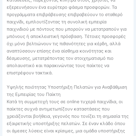
εξερευνήσουν ένα ευρύτερο φάσμα προσφορών. Τα
προγράμματα επιβράβευσης επιβραβεύουν το σταθερό
παιχνίδι, εμπλουτίζοντας τη συνολική εμπειρία
παιχνιδιού με πόντους που μπορούν να μετατραπούν για
μπόνους ή αποκλειστική πρόσβαση. Τέτοιες προσφορές
όχι μόνο βελτιώνουν τις πιθανότητες για κέρδη, αλλά
αναπτύσσουν επίσης ένα αίσθημα κοινότητας και
δέσμευσης, μετατρέποντας τον στοιχηματισμό πιο
απολαυστικό και παρακινώντας τους παίκτες να
επιστρέφουν τακτικά.
Υψηλής ποιότητας Υποστήριξη Πελατών για Αναβάθμιση
της Εμπειρίας του Παίκτη
Κατά τη συμμετοχή τους σε online τυχερά παιχνίδια, οι
παίκτες συχνά αντιμετωπίζουν καταστάσεις που
χρειάζονται βοήθεια, γεγονός που τονίζει τη σημασία της
εξαιρετικής υποστήριξης πελατών. Σε έναν κλάδο όπου
οι άμεσες λύσεις είναι κρίσιμες, μια ομάδα υποστήριξης