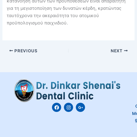
κατανόηση αυτών των προϋποθέσεων είναι απαραίτητη
για τη μεγιστοποίηση των δυνατών κέρδη, κρατώντας
ταυτόχρονα την ακεραιότητα του ατομικού
προϋπολογισμού παιχνιδιού.
PREVIOUS
NEXT
F
I
G
C
a
n
o
M
c
s
o
e
t
g
b
a
l
o
g
e
o
r
-
k
a
p