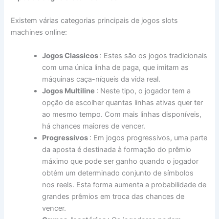
Existem várias categorias principais de jogos slots
machines online:
Jogos Classicos
: Estes são os jogos tradicionais
com uma única linha de paga, que imitam as
máquinas caça-níqueis da vida real.
Jogos Multiline
: Neste tipo, o jogador tem a
opção de escolher quantas linhas ativas quer ter
ao mesmo tempo. Com mais linhas disponíveis,
há chances maiores de vencer.
Progressivos
: Em jogos progressivos, uma parte
da aposta é destinada à formação do prêmio
máximo que pode ser ganho quando o jogador
obtém um determinado conjunto de símbolos
nos reels. Esta forma aumenta a probabilidade de
grandes prêmios em troca das chances de
vencer.