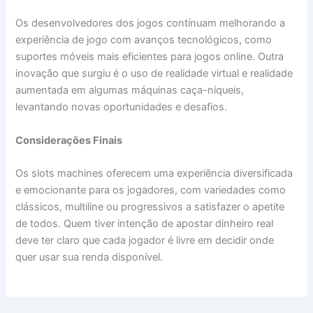
Os desenvolvedores dos jogos contínuam melhorando a
experiência de jogo com avanços tecnológicos, como
suportes móveis mais eficientes para jogos online. Outra
inovação que surgiu é o uso de realidade virtual e realidade
aumentada em algumas máquinas caça-níqueis,
levantando novas oportunidades e desafios.
Considerações Finais
Os slots machines oferecem uma experiência diversificada
e emocionante para os jogadores, com variedades como
clássicos, multiline ou progressivos a satisfazer o apetite
de todos. Quem tiver intenção de apostar dinheiro real
deve ter claro que cada jogador é livre em decidir onde
quer usar sua renda disponível.