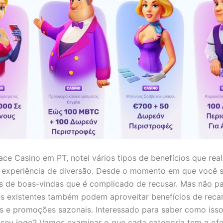
ace Casino em PT, notei vários tipos de benefícios que rea
experiência de diversão. Desde o momento em que você s
 de boas-vindas que é complicado de recusar. Mas não par
es existentes também podem aproveitar benefícios de reca
 e promoções sazonais. Interessado para saber como iss
 seu jogo? Vamos examinar o que cada categoria tem a ofe