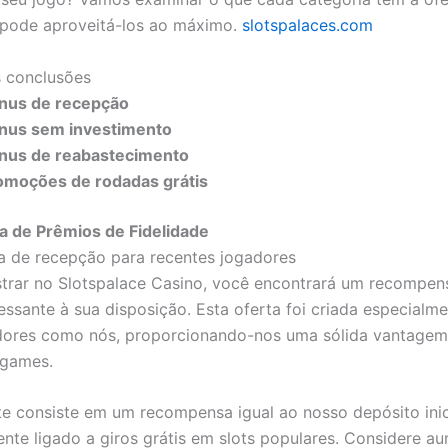
pode aproveitá-los ao máximo.
slotspalaces.com
 conclusões
nus de recepção
nus sem investimento
nus de reabastecimento
omoções de rodadas grátis
 de Prêmios de Fidelidade
 de recepção para recentes jogadores
trar no Slotspalace Casino, você encontrará um recompen
ressante à sua disposição. Esta oferta foi criada especialm
ores como nós, proporcionando-nos uma sólida vantagem i
games.
 consiste em um recompensa igual ao nosso depósito inici
nte ligado a giros grátis em slots populares. Considere a