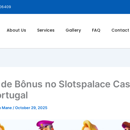
006409
About Us
Services
Gallery
FAQ
Contact
 de Bônus no Slotspalace Ca
rtugal
h Mane
/
October 29, 2025