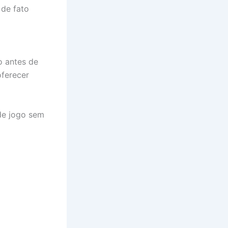
 de fato
o antes de
oferecer
de jogo sem