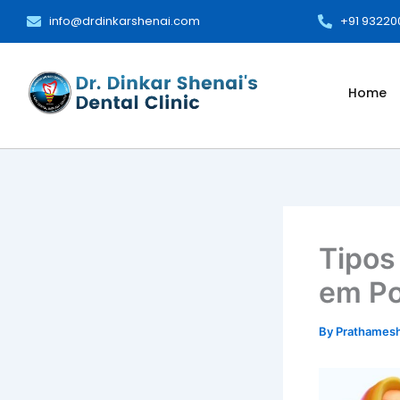
Skip
info@drdinkarshenai.com
+91 9322
to
content
Home
Tipos
em Po
By
Prathames