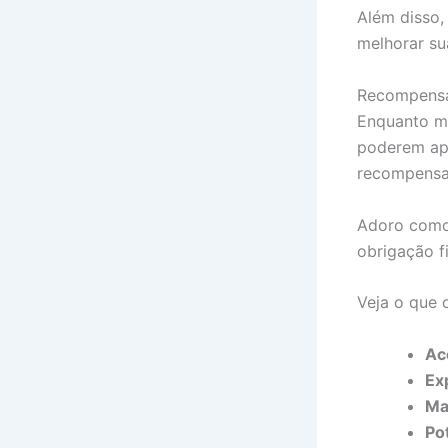
Além disso,
melhorar su
Recompensa
Enquanto m
poderem apr
recompensa
Adoro como 
obrigação f
Veja o que 
Ac
Ex
Ma
Pot