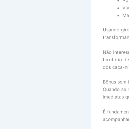
Ap
Vi
Me
Usando giro
transforma
Não interes
território 
dos caça-ní
Bônus sem 
Quando se r
imediatas q
É fundament
acompanha