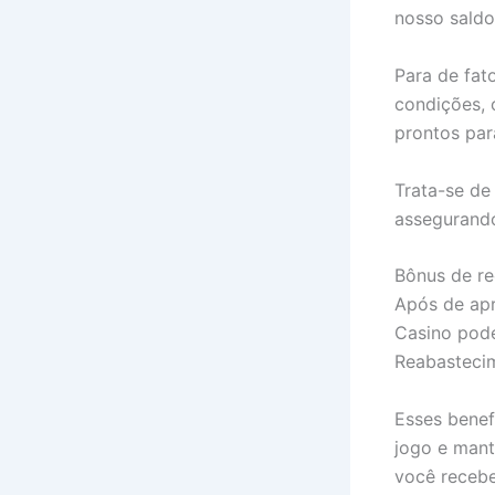
nosso saldo
Para de fat
condições,
prontos par
Trata-se de
assegurando
Bônus de re
Após de apr
Casino pod
Reabastecim
Esses benef
jogo e mant
você receb