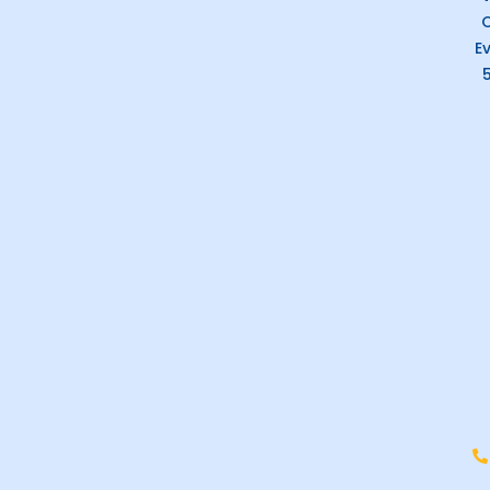
g
C
E