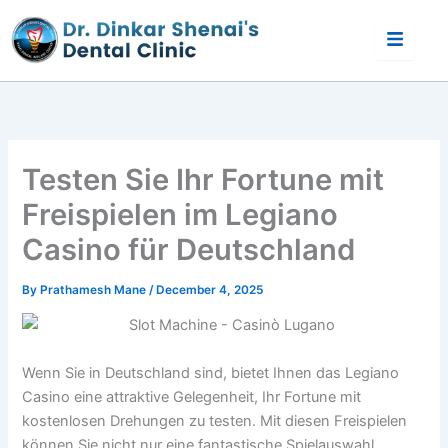
Skip
to
content
Testen Sie Ihr Fortune mit
Freispielen im Legiano
Casino für Deutschland
By
Prathamesh Mane
/
December 4, 2025
Wenn Sie in Deutschland sind, bietet Ihnen das Legiano
Casino eine attraktive Gelegenheit, Ihr Fortune mit
kostenlosen Drehungen zu testen. Mit diesen Freispielen
können Sie nicht nur eine fantastische Spielauswahl