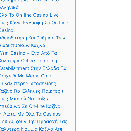
Ελληνικά
Ολα Τα On-line Casino Live
Πώς Κάνω Εγγραφή Σε On Line
Casino;
Αδειοδότηση Και Ρύθμιση Των
Διαδικτυακών Καζίνο
Wsm Casino – Ένα Από Τα
Καλυτερα Online Gambling
Establishment Στην Ελλαδα Για
Παιχνίδι Με Meme Coin
Οι Καλύτερες Ιστοσελίδες
Καζίνο Για Έλληνες Παίκτες (
Πώς Μπορώ Να Παίξω
Υπεύθυνα Σε On-line Καζίνο;
Η Λίστα Με Ολα Τα Casinos
Που Αξίζουν Την Προσοχή Σας
Καλύτερα Νόμιμα Καζίνο Are