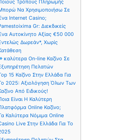
Ποιους Τρόπους Πληρωμής
Μπορώ Να Χρησιμοποιήσω Σε
Ένα Internet Casino;
Pamestoixima Gr: Διεκδικείς
Ένα Αυτοκίνητο Αξίας €50 000
Εντελώς Δωρεάν*, Χωρίς
Κατάθεση
καλύτερα On-line Καζίνο Σε
Εξυπηρέτηση Πελατών
Top 15 Καζίνο Στην Ελλάδα Για
Το 2025: Αξιολόγηση Όλων Των
Καζίνο Από Ειδικούς!
Ποια Είναι Η Καλύτερη
Πλατφόρμα Online Καζίνο;
Τα Καλύτερα Νόμιμα Online
Casino Live Στην Ελλάδα Για Το
2025
Εξυπηρέτηση Πελατών Στα