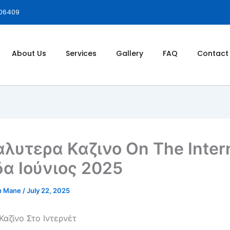
006409
About Us
Services
Gallery
FAQ
Contact
αλυτερα Καζινο On The Intern
α Ιούνιος 2025
h Mane
/
July 22, 2025
Καζίνο Στο Ιντερνέτ