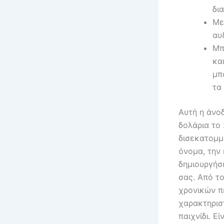
δι
Με
αυ
Μπ
κα
μπ
τα
Αυτή η άνο
δολάρια το 
δισεκατομμύ
όνομα, την 
δημιουργήσ
σας. Από τ
χρονικών πε
χαρακτηρισ
παιχνίδι. Ε