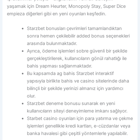
yaşamak için Dream Heurter, Monopoly Stay, Super Dice
empieza diğerleri gibi en yeni oyunları keşfedin.
Starzbet bonusları çevrimleri tamamlandıktan
sonra hemen çekilebilir added bonus seçenekleri
arasında bulunmaktadır.
Ayrıca, ödeme işlemleri sobre güvenli bir şekilde
gerçekleştirilerek, kullanıcıların gönül rahatlığı ile
bahis yapması sağlanmaktadır.
Bu kapsamda ag bahis Starzbet interaktif
yapısıyla birlikte bahis ve casino sitelerinde daha
bilinçli bir şekilde yerinizi almanız için yardımcı
olur.
Starzbet deneme bonusu sunarak en yeni
kullanıcıların siteyi deneyimleme imkanı sağlıyor.
Starbet casino oyunları için para yatırma ve çekme
işlemleri genellikle kredi kartları, e-cüzdanlar veya
banka havalesi gibi çeşitli yöntemlerle yapılabilir.