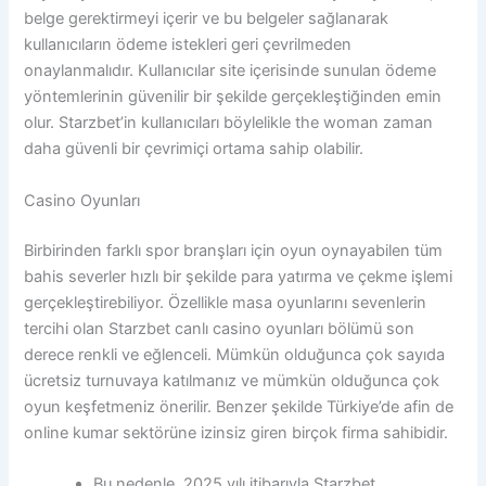
belge gerektirmeyi içerir ve bu belgeler sağlanarak
kullanıcıların ödeme istekleri geri çevrilmeden
onaylanmalıdır. Kullanıcılar site içerisinde sunulan ödeme
yöntemlerinin güvenilir bir şekilde gerçekleştiğinden emin
olur. Starzbet’in kullanıcıları böylelikle the woman zaman
daha güvenli bir çevrimiçi ortama sahip olabilir.
Casino Oyunları
Birbirinden farklı spor branşları için oyun oynayabilen tüm
bahis severler hızlı bir şekilde para yatırma ve çekme işlemi
gerçekleştirebiliyor. Özellikle masa oyunlarını sevenlerin
tercihi olan Starzbet canlı casino oyunları bölümü son
derece renkli ve eğlenceli. Mümkün olduğunca çok sayıda
ücretsiz turnuvaya katılmanız ve mümkün olduğunca çok
oyun keşfetmeniz önerilir. Benzer şekilde Türkiye’de afin de
online kumar sektörüne izinsiz giren birçok firma sahibidir.
Bu nedenle, 2025 yılı itibarıyla Starzbet