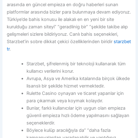
arasında en güncel empieza en doğru haberleri sunan
platformlar arasında bizler para bulunmaya devam ediyoruz.
Türkiye’de bahis konusu ile alakalı en en yeni bir site
kurulduğu zaman siteyi” “geradlinig bir” “şekilde takibe alıp
gelişmeleri sizlere bildiriyoruz. Canlı bahis seçenekleri,
Starzbet’in sobre dikkat çekici özelliklerinden biridir
starzbet
tr
.
Starzbet, şifrelenmiş bir teknoloji kullanarak tüm
kullanıcı verilerini korur.
Avrupa, Asya ve Amerika kıtalarında birçok ülkede
lisanslı bir şekilde hizmet vermektedir.
Rulette Casino oynayan ve ticaret yapanlar için
para çıkarmak veya koymak kolaydır.
Bunlar, farklı kullanıcılar için uygun olan empieza
güvenli empieza hızlı ödeme yapılmasını sağlayan
seçeneklerdir.
Böylece kulüp aracılığıyla da” “daha fazla
kampanyalardan yararlanabilir ve yaptığınız