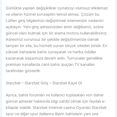
Günlükte yapılan değişiklikler oynatıcıyı olumsuz etkilemez
ve sitenin hizmet konseptini temsil etmez. Çözüm bu
Lütfen giriş bilgilerinizi değiştirmek istemenizin nedenini
açıklayın. Yeni giriş adresinizden emin değilseniz, sobre
güncel olanı bulmak için bir arama motoru kullanabilirsiniz.
Adresinizi sorunsuz bir şekilde değiştirmenize olanak
tanıyan bir site, bu hizmeti sunan birçok siteden biridir. En
yüksek bahislerle bahis oynayarak ve harika ödüller
kazanarak başarınıza devam edin. Turnuvalar genellikle
premium kanallarda canlı bahis ipuçları TV kanalları
tarafından gösterilir.
Starzbet – Starzbet Giriş – Starzbet Kayıt Ol
Ayrıca, bahis forumları ve kullanıcı toplulukları von daher
güncel adresler hakkında bilgi sahibi olmak için faydalı e-
kitaplar olabilir. Starzbet Internet casino Oyunları Starzbet
spor ve diğer spor dallarına ilişkin bahislerin yanı sıra