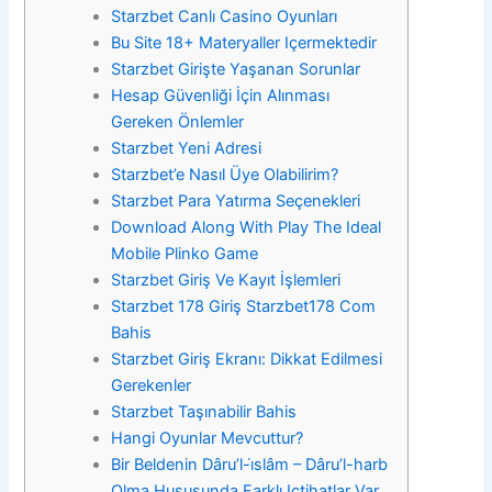
Starzbet Canlı Casino Oyunları
Bu Site 18+ Materyaller Içermektedir
Starzbet Girişte Yaşanan Sorunlar
Hesap Güvenliği İçin Alınması
Gereken Önlemler
Starzbet Yeni Adresi
Starzbet’e Nasıl Üye Olabilirim?
Starzbet Para Yatırma Seçenekleri
Download Along With Play The Ideal
Mobile Plinko Game
Starzbet Giriş Ve Kayıt İşlemleri
Starzbet 178 Giriş Starzbet178 Com
Bahis
Starzbet Giriş Ekranı: Dikkat Edilmesi
Gerekenler
Starzbet Taşınabilir Bahis
Hangi Oyunlar Mevcuttur?
Bir Beldenin Dâru’l-i̇slâm – Dâru’l-harb
Olma Hususunda Farklı Içtihatlar Var