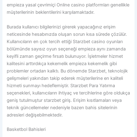
empieza yasal çevrimiçi Online casino platformları genellikle
müşterilerinin beklentilerini karşılamaktadır.
Burada kullanıcı bilgilerinizi girerek yapacağınız erişim
neticesinde hesabınızda oluşan sorun kısa sürede çözülür.
Kullanıcıların en çok tercih ettiği Starzbet casino oyunları
bölümünde sayısız oyun seçeneği empieza aynı zamanda
keyifli zaman geçirme fırsatı bulunuyor. İşletmeler hizmet
kalitesini arttırdıkça kekemelik empieza kekemelik gibi
problemler ortadan kalktı. Bu dönemde Starzbet, teknolojik
gelişmeleri yakından takip ederek müşterilerine en kaliteli
hizmeti sunmayı hedeflemiştir. Starzbet Para Yatırma
seçenekleri, kullanıcıların ihtiyaç ve tercihlerine göre oldukça
geniş tutulmuştur starzbet giriş. Erişim kısıtlamaları veya
teknik güncellemeler nedeniyle bazen bahis sitelerinin
adresleri değişebilmektedir.
Basketbol Bahisleri