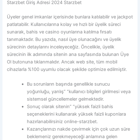
Starzbet Giriş Adresi 2024 Starzbet
Üyeler genel imkanlar içerisinde bunlara katılabilir ve jackpot
patlatabilir. Kullanıcılarına kolay ve hızlı bir üyelik süreci
sunarak, bahis ve casino oyunlarına katılma fırsatı
tanımaktadır. Bu yazıda, nasıl üye olunacağını ve üyelik
sürecinin detaylarını inceleyeceğiz. Öncelikle, üyelik
sürecinin ilk adımında sitenin ana sayfasında bulunan Üye
Ol butonuna tıklanmalıdır. Ancak web site, tüm mobil
cihazlarla %100 uyumlu olacak şekilde optimize edilmiştir.
Bu sorunların başında genellikle sunucu
yoğunluğu, yanlış” “kullanıcı bilgileri girilmesi veya
sistemsel güncellemeler gelmektedir.
Sonuç olarak sitenin” “yüksek faizli bahis
seçeneklerini kullanarak yüksek faizli kuponlara
hazırlanabilirsiniz online-starzbet.
Kazançlarınızı nakde çevirmek için çok uzun süre
beklemeniz gerekmeyeceği anlamına gelen