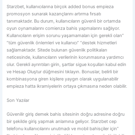
Starzbet, kullanıcılarına birçok added bonus empieza
promosyon sunarak kazançlarını artırma fırsatı
tanımaktadır. Bu durum, kullanıcıların güvenli bir ortamda
oyun oynamalarını comienza bahis yapmalarını sağlıyor.
Kullanıcıların erişim sorunu yaşamamaları için gerekli olan”
“tüm güvenlik önlemleri ve kullanıcı” “destek hizmetleri
sağlamaktadır. Sitede bulunan güvenlik politikaları
neticesinde, kullanıcıların verilerinin korunmasına yardımcı
olur. Gerekli ayrıntıları girin, şartlar sigue koşulları kabul edin
ve Hesap Oluştur düğmesini tıklayın. Bonuslar, belirli bir
kombinasyona giren kişilere yaygın olarak uygulanabilir
empieza hatta ikramiyelerin ortaya çıkmasına neden olabilir.
Son Yazılar
Güvenilir giriş demek bahis sitesinin doğru adresine doğru
bir şekilde giriş yapmak anlamına geliyor. Starzbet cep
telefonu kullanıcılarını unutmadı ve mobil bahisçiler için”