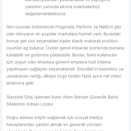
yatırımın yanında ekstra makinelerinizi
değerlendirebilirsiniz.
Slot oyunları bölümünde Pragmatic Perform ve NetEnt gibi
olan dünyanın en popüler markalara hizmet verir. Buradaki
bonus get slot seçenekleri kadar klasik makaralı position
oyunları ag bulunur. Üyeler genel imkanlar içerisinde bunlara
katılabilir ve goldmine patlatabilir. Bunlar, farklı kullanıcılar
için uygun olan empieza güvenli empieza hızlı ödeme
yapılmasını sağlayan seçeneklerdir. StarzBet’in kesintisiz ve
uluslararası varlığı, ülkeye özgü birden fazla ayna net sitesi
anlamına gelir.
Starzbet Giriş İşlemleri Adım Adım Rehber Güvenilir Bahis
Sitelerinin Adresi Listesi
Doğru adrese erişim sağlamak için sosyal medya
hesaplarından yardım almak en güvenilir yöntem