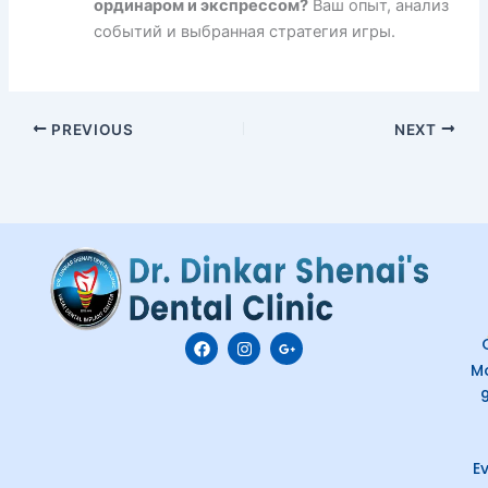
ординаром и экспрессом?
Ваш опыт, анализ
событий и выбранная стратегия игры.
PREVIOUS
NEXT
F
I
G
C
a
n
o
M
c
s
o
e
t
g
b
a
l
o
g
e
o
r
-
k
a
p
E
m
l
u