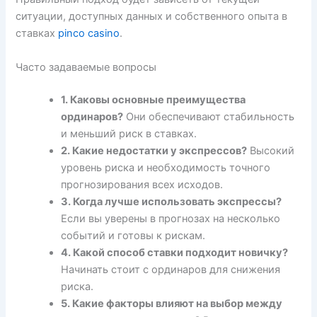
ситуации, доступных данных и собственного опыта в
ставках
pinco casino
.
Часто задаваемые вопросы
1. Каковы основные преимущества
ординаров?
Они обеспечивают стабильность
и меньший риск в ставках.
2. Какие недостатки у экспрессов?
Высокий
уровень риска и необходимость точного
прогнозирования всех исходов.
3. Когда лучше использовать экспрессы?
Если вы уверены в прогнозах на несколько
событий и готовы к рискам.
4. Какой способ ставки подходит новичку?
Начинать стоит с ординаров для снижения
риска.
5. Какие факторы влияют на выбор между