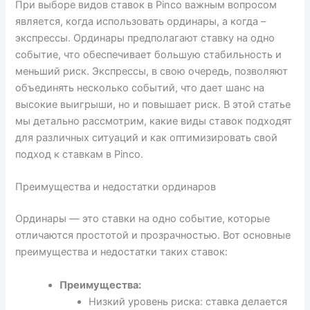
При выборе видов ставок в Pinco важным вопросом
является, когда использовать ординары, а когда –
экспрессы. Ординары предполагают ставку на одно
событие, что обеспечивает большую стабильность и
меньший риск. Экспрессы, в свою очередь, позволяют
объединять несколько событий, что дает шанс на
высокие выигрыши, но и повышает риск. В этой статье
мы детально рассмотрим, какие виды ставок подходят
для различных ситуаций и как оптимизировать свой
подход к ставкам в Pinco.
Преимущества и недостатки ординаров
Ординары — это ставки на одно событие, которые
отличаются простотой и прозрачностью. Вот основные
преимущества и недостатки таких ставок:
Преимущества:
Низкий уровень риска: ставка делается