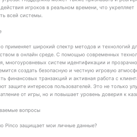
действия игроков в реальном времени, что укрепляет
ть всей системы.
е
co применяет широкий спектр методов и технологий д
ством в онлайн среде. С помощью современных техно
, многоуровневых систем идентификации и прозрачно
емится создать безопасную и честную игровую атмосф
ть финансовых транзакций и активная работа с клиен
ют защите интересов пользователей. Это не только ул
атление от игры, но и повышает уровень доверия к каз
аваемые вопросы
ино Pinco защищает мои личные данные?