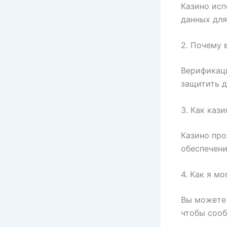
Казино ис
данных для
2. Почему 
Верификаци
защитить д
3. Как каз
Казино про
обеспечени
4. Как я м
Вы можете 
чтобы сооб