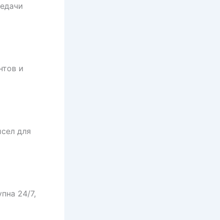
редачи
нтов и
исел для
пна 24/7,