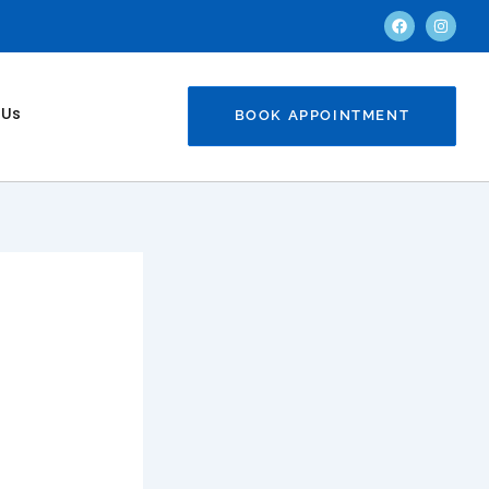
F
I
a
n
c
s
e
t
b
a
o
g
o
r
 Us
BOOK APPOINTMENT
k
a
m