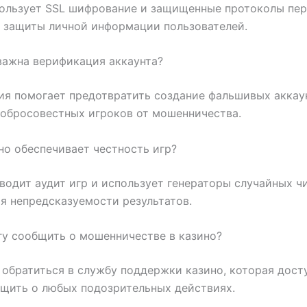
пользует SSL шифрование и защищенные протоколы пе
 защиты личной информации пользователей.
важна верификация аккаунта?
я помогает предотвратить создание фальшивых аккау
обросовестных игроков от мошенничества.
ино обеспечивает честность игр?
водит аудит игр и использует генераторы случайных ч
я непредсказуемости результатов.
огу сообщить о мошенничестве в казино?
обратиться в службу поддержки казино, которая досту
щить о любых подозрительных действиях.