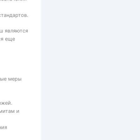
тандартов.
ыш являются
ся еще
ные меры
ежей.
митам и
ния