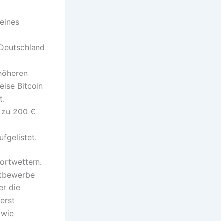
 eines
 Deutschland
höheren
ise Bitcoin
t.
s zu 200 €
fgelistet.
ortwettern.
ttbewerbe
er die
erst
 wie