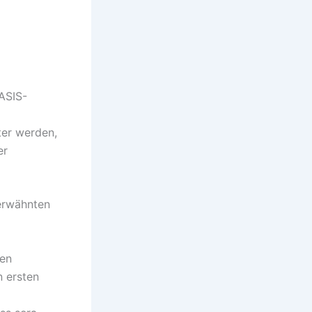
ASIS-
ter werden,
er
erwähnten
len
n ersten