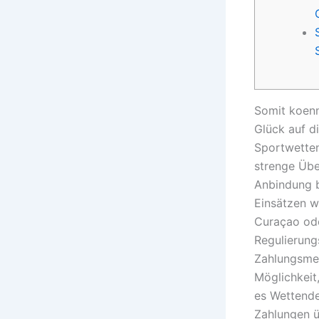
Somit koenn
Glück auf d
Sportwetten
strenge Übe
Anbindung bi
Einsätzen w
Curaçao ode
Regulierung
Zahlungsmet
Möglichkeit
es Wettende
Zahlungen ü