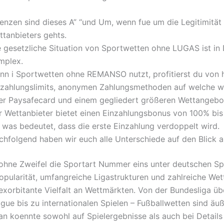
zenzen sind dieses A” “und Um, wenn fue um die Legitimität
ttanbieters gehts.
e gesetzliche Situation von Sportwetten ohne LUGAS ist in
mplex.
nn i Sportwetten ohne REMANSO nutzt, profitierst du von 
nzahlungslimits, anonymen Zahlungsmethoden auf welche we
er Paysafecard und einem gegliedert größeren Wettangebo
r Wettanbieter bietet einen Einzahlungsbonus von 100% bi
, was bedeutet, dass die erste Einzahlung verdoppelt wird.
chfolgend haben wir euch alle Unterschiede auf den Blick au
t ohne Zweifel die Sportart Nummer eins unter deutschen Sp
Popularität, umfangreiche Ligastrukturen und zahlreiche We
 exorbitante Vielfalt an Wettmärkten. Von der Bundesliga üb
gue bis zu internationalen Spielen – Fußballwetten sind äuß
Man koennte sowohl auf Spielergebnisse als auch bei Details