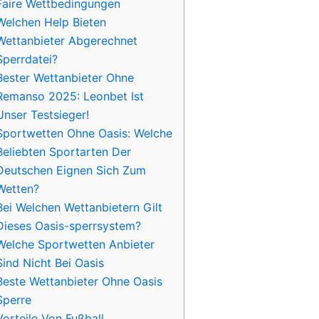
Faire Wettbedingungen
Welchen Help Bieten
Wettanbieter Abgerechnet
Sperrdatei?
Bester Wettanbieter Ohne
Remanso 2025: Leonbet Ist
Unser Testsieger!
Sportwetten Ohne Oasis: Welche
Beliebten Sportarten Der
Deutschen Eignen Sich Zum
Wetten?
Bei Welchen Wettanbietern Gilt
Dieses Oasis-sperrsystem?
Welche Sportwetten Anbieter
Sind Nicht Bei Oasis
Beste Wettanbieter Ohne Oasis
Sperre
Vorteile Von Fußball