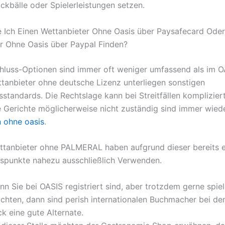
ckbälle oder Spielerleistungen setzen.
 Ich Einen Wettanbieter Ohne Oasis über Paysafecard Oder
r Ohne Oasis über Paypal Finden?
hluss-Optionen sind immer oft weniger umfassend als im O
tanbieter ohne deutsche Lizenz unterliegen sonstigen
sstandards. Die Rechtslage kann bei Streitfällen komplizier
 Gerichte möglicherweise nicht zuständig sind immer wied
 ohne oasis
.
ttanbieter ohne PALMERAL haben aufgrund dieser bereits 
uspunkte nahezu ausschließlich Verwenden.
n Sie bei OASIS registriert sind, aber trotzdem gerne spie
chten, dann sind perish internationalen Buchmacher bei de
ck eine gute Alternate.