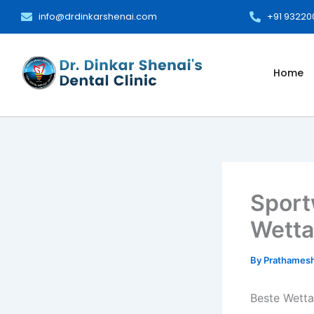
Skip
info@drdinkarshenai.com
+91 9322
to
content
Home
Sport
Wetta
By
Prathames
Beste Wetta