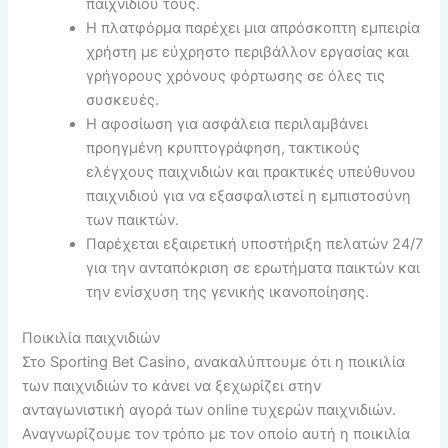
παιχνιδιού τους.
Η πλατφόρμα παρέχει μια απρόσκοπτη εμπειρία
χρήστη με εύχρηστο περιβάλλον εργασίας και
γρήγορους χρόνους φόρτωσης σε όλες τις
συσκευές.
Η αφοσίωση για ασφάλεια περιλαμβάνει
προηγμένη κρυπτογράφηση, τακτικούς
ελέγχους παιχνιδιών και πρακτικές υπεύθυνου
παιχνιδιού για να εξασφαλιστεί η εμπιστοσύνη
των παικτών.
Παρέχεται εξαιρετική υποστήριξη πελατών 24/7
για την ανταπόκριση σε ερωτήματα παικτών και
την ενίσχυση της γενικής ικανοποίησης.
Ποικιλία παιχνιδιών
Στο Sporting Bet Casino, ανακαλύπτουμε ότι η ποικιλία
των παιχνιδιών το κάνει να ξεχωρίζει στην
ανταγωνιστική αγορά των online τυχερών παιχνιδιών.
Αναγνωρίζουμε τον τρόπο με τον οποίο αυτή η ποικιλία