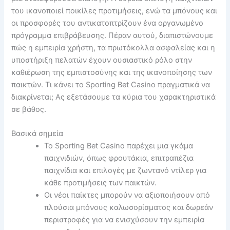
του ικανοποιεί ποικίλες προτιμήσεις, ενώ τα μπόνους και
οι προσφορές του αντικατοπτρίζουν ένα οργανωμένο
πρόγραμμα επιβράβευσης. Πέραν αυτού, διαπιστώνουμε
πώς η εμπειρία χρήστη, τα πρωτόκολλα ασφαλείας και η
υποστήριξη πελατών έχουν ουσιαστικό ρόλο στην
καθιέρωση της εμπιστοσύνης και της ικανοποίησης των
παικτών. Τι κάνει το Sporting Bet Casino πραγματικά να
διακρίνεται; Ας εξετάσουμε τα κύρια του χαρακτηριστικά
σε βάθος.
Βασικά σημεία
Το Sporting Bet Casino παρέχει μια γκάμα
παιχνιδιών, όπως φρουτάκια, επιτραπέζια
παιχνίδια και επιλογές με ζωντανό ντίλερ για
κάθε προτιμήσεις των παικτών.
Οι νέοι παίκτες μπορούν να αξιοποιήσουν από
πλούσια μπόνους καλωσορίσματος και δωρεάν
περιστροφές για να ενισχύσουν την εμπειρία