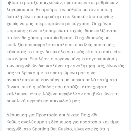
αβίαστα μεταξύ παιχνιδιών, προτάσεων και ρυθμίσεων
λογαριασμού. Εκτιμούμε τον μέθοδο με τον οποίο η
διάταξη δίνει προτεραιότητα σε βασικές λειτουργίες
χωρίς να μας υπερφορτώνει με σύγχυση. Οι χρόνοι
φόρτωσης είναι αξιοσημείωτα ταχείς, διασφαλίζοντας
ότι δεν θα χάσουμε καμία δράση. Ο σχεδιασμός με
ευελιξία προσαρμόζεται καλά σε ποικίλες συσκευές,
κάνοντας το παιχνίδι εύκολο για εμάς είτε στο σπίτι είτε
εν κινήσει. Επιπλέον, η οργανωμένη κατηγοριοποίηση
των παιχνιδιών διευκολύνει την αναζήτησή μας, δίνοντάς
μας να βρίσκουμε τα προτιμώμενα μας ή να
ανακαλύπτουμε καινούργια με μερικά απλά πατήματα.
Γενικά, αυτή η μέθοδος που εστιάζει στον χρήστη
καλλιεργεί ένα φιλόξενο περιβάλλον που βελτιώνει τη
συνολική περιπέτεια παιχνιδιού μας.
Δέσμευση για Προστασία και Δίκαιο Παιχνίδι
Καθώς αναλύουμε τη δέσμευση για προστασία και τίμιο
παιχνίδι στο Sporting Bet Casino, είναι σαφές ότι η