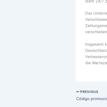
steht 24/7 
Das Unterne
Verschlüsse
Zahlungsmeth
verschieden
Insgesamt k
Deutschland
Verbesserun
die Warteze
PREVIOUS