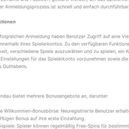
er Anmeldungsprozess ist schnell und einfach durchführbar
tionen
folgreichen Anmeldung haben Benutzer Zugriff auf eine Vie
innerhalb ihres Spielerkontos. Zu den verfügbaren Funktio
keit, verschiedene Spiele auszuwählen und zu spielen, ein
 Einstellungen für das Spielerkonto vorzunehmen sowie die
s Guthabens.
indau bietet mehrere Bonusangebote an, darunter:
ne Willkommen-Bonusbörse: Neuregistrierte Benutzer erhalt
0%igen Bonus auf ihre erste Einzahlung.
eispiele: Spieler können regelmäßig Free-Spins für bestimmt