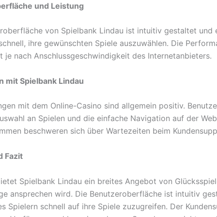
erfläche und Leistung
roberfläche von Spielbank Lindau ist intuitiv gestaltet und
 schnell, ihre gewünschten Spiele auszuwählen. Die Perfor
rt je nach Anschlussgeschwindigkeit des Internetanbieters.
 mit Spielbank Lindau
ngen mit dem Online-Casino sind allgemein positiv. Benutze
Auswahl an Spielen und die einfache Navigation auf der Webs
timmen beschweren sich über Wartezeiten beim Kundensupp
 Fazit
ietet Spielbank Lindau ein breites Angebot von Glücksspiel
ge ansprechen wird. Die Benutzeroberfläche ist intuitiv ges
es Spielern schnell auf ihre Spiele zuzugreifen. Der Kunden