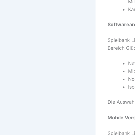
Mi
Ka
Softwarean
Spielbank L
Bereich Glü
Ne
Mi
No
Iso
Die Auswahl 
Mobile Ver
Spielbank Li