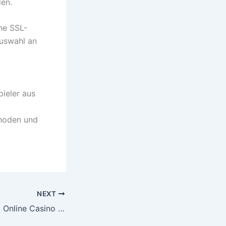
den.
ne SSL-
Auswahl an
ieler aus
thoden und
NEXT
Deutschlands Top Online Casino – Der Besten Spielautomaten Anbieter