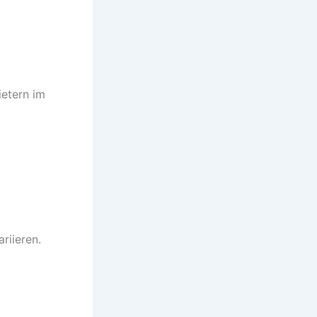
etern im
riieren.