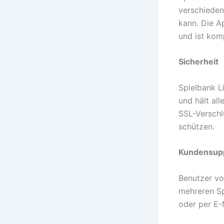
verschiede
kann. Die Ap
und ist kom
Sicherheit
Spielbank L
und hält al
SSL-Verschl
schützen.
Kundensup
Benutzer vo
mehreren Sp
oder per E-