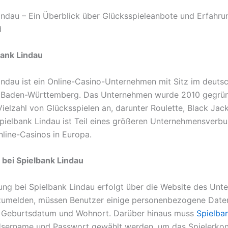
indau – Ein Überblick über Glücksspieleanbote und Erfahru
d
bank Lindau
indau ist ein Online-Casino-Unternehmen mit Sitz im deuts
 Baden-Württemberg. Das Unternehmen wurde 2010 gegrü
Vielzahl von Glücksspielen an, darunter Roulette, Black Jac
Spielbank Lindau ist Teil eines größeren Unternehmensverb
line-Casinos in Europa.
bei Spielbank Lindau
ng bei Spielbank Lindau erfolgt über die Website des Unt
zumelden, müssen Benutzer einige personenbezogene Date
 Geburtsdatum und Wohnort. Darüber hinaus muss
Spielba
sername und Passwort gewählt werden, um das Spielerkon