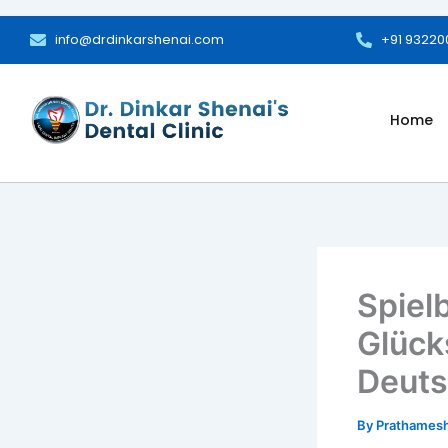
Skip
to
info@drdinkarshenai.com
+91 9322
content
Home
Spiel
Glück
Deuts
By
Prathames