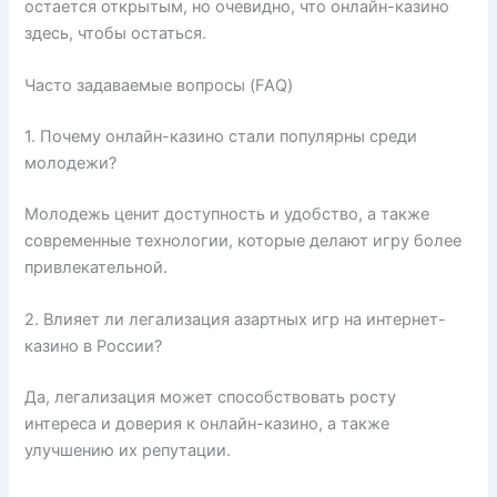
остается открытым, но очевидно, что онлайн-казино
здесь, чтобы остаться.
Часто задаваемые вопросы (FAQ)
1. Почему онлайн-казино стали популярны среди
молодежи?
Молодежь ценит доступность и удобство, а также
современные технологии, которые делают игру более
привлекательной.
2. Влияет ли легализация азартных игр на интернет-
казино в России?
Да, легализация может способствовать росту
интереса и доверия к онлайн-казино, а также
улучшению их репутации.