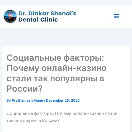
Skip
to
content
Социальные факторы:
Почему онлайн-казино
стали так популярны в
России?
By
Prathamesh Mane
/
December 26, 2025
Социальные факторы: Почему онлайн-казино стали
так популярны в России?