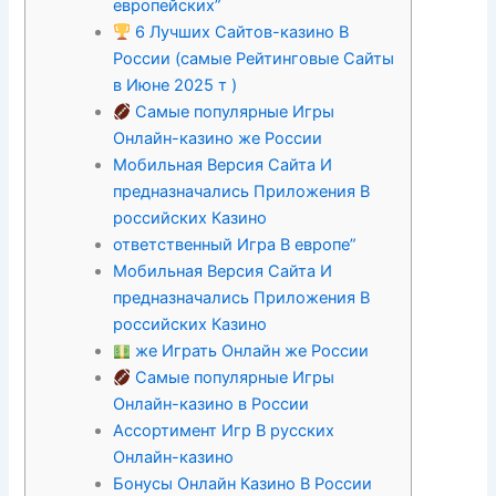
европейских”
6 Лучших Сайтов-казино В
России (самые Рейтинговые Сайты
в Июне 2025 т )
Самые популярные Игры
Онлайн-казино же России
Мобильная Версия Сайта И
предназначались Приложения В
российских Казино
ответственный Игра В европе”
Мобильная Версия Сайта И
предназначались Приложения В
российских Казино
же Играть Онлайн же России
Самые популярные Игры
Онлайн-казино в России
Ассортимент Игр В русских
Онлайн-казино
Бонусы Онлайн Казино В России