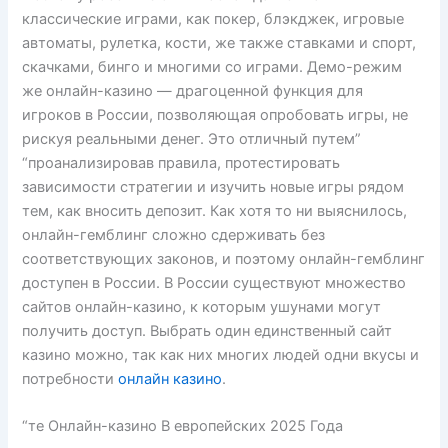
классические играми, как покер, блэкджек, игровые
автоматы, рулетка, кости, же также ставками и спорт,
скачками, бинго и многими со играми. Демо-режим
же онлайн-казино — драгоценной функция для
игроков в России, позволяющая опробовать игры, не
рискуя реальными денег. Это отличный путем”
“проанализировав правила, протестировать
зависимости стратегии и изучить новые игры рядом
тем, как вносить депозит. Как хотя то ни выяснилось,
онлайн-гемблинг сложно сдерживать без
соответствующих законов, и поэтому онлайн-гемблинг
доступен в России. В России существуют множество
сайтов онлайн-казино, к которым ушунами могут
получить доступ. Выбрать один единственный сайт
казино можно, так как них многих людей одни вкусы и
потребности
онлайн казино
.
“те Онлайн-казино В европейских 2025 Года