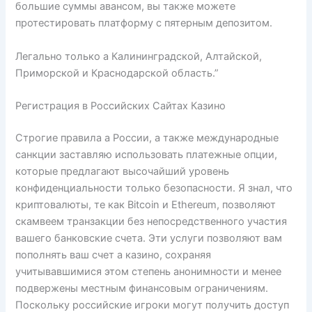
большие суммы авансом, вы также можете
протестировать платформу с пятерным депозитом.
Легально только а Калининградской, Алтайской,
Приморской и Краснодарской область.”
Регистрация в Российских Сайтах Казино
Строгие правила а России, а также международные
санкции заставляю использовать платежные опции,
которые предлагают высочайший уровень
конфиденциальности только безопасности. Я знал, что
криптовалюты, те как Bitcoin и Ethereum, позволяют
скамвеем транзакции без непосредственного участия
вашего банковские счета. Эти услуги позволяют вам
пополнять ваш счет а казино, сохраняя
учитывавшимися этом степень анонимности и менее
подвержены местным финансовым ограничениям.
Поскольку российские игроки могут получить доступ