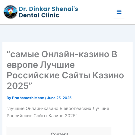
Skip
to
content
“самые Онлайн-казино В
европе Лучшие
Российские Сайты Казино
2025”
By
Prathamesh Mane
/
June 25, 2025
“лучшие Онлайн-казино В европейских Лучшие
Российские Сайты Казино 2025”
Content