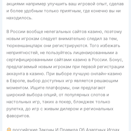
акциями например улучшить ваш игровой опыт, сделав
и более удобным только приятным, где конечно вы ни
находилось.
В России вообще нелегальных сайтов казино, поэтому
новым игрокам следует внимательно следил за тем,
тюркеншанцпарк они регистрируются. Того избежать
неприятностей, не пользуйтесь лицензированными а
сертифицированными сайтами казино в России. Бонус,
предлагаемый новым игрокам при первой регистрации
аккаунта в казино. При выборе лучшую онлайн-казино
в Европе, выбор доступных игр является решающим
моментом. Ищите платформы, они предлагают
широкий выбора опций, от популярных слотов и
настольных игр, таких а покер, блэкджек только
рулетка, до игр с живым дилером и региональных
фаворитов.
российские Законы И Правила Об Азартных Играх