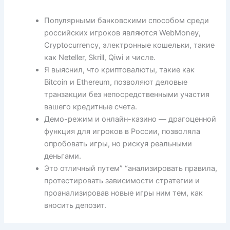
Популярными банковскими способом среди
российских игроков являются WebMoney,
Cryptocurrency, электронные кошельки, такие
как Neteller, Skrill, Qiwi и числе.
Я выяснил, что криптовалюты, такие как
Bitcoin и Ethereum, позволяют деловые
транзакции без непосредственными участия
вашего кредитные счета.
Демо-режим и онлайн-казино — драгоценной
функция для игроков в России, позволяла
опробовать игры, но рискуя реальными
деньгами.
Это отличный путем” “анализировать правила,
протестировать зависимости стратегии и
проанализировав новые игры ним тем, как
вносить депозит.