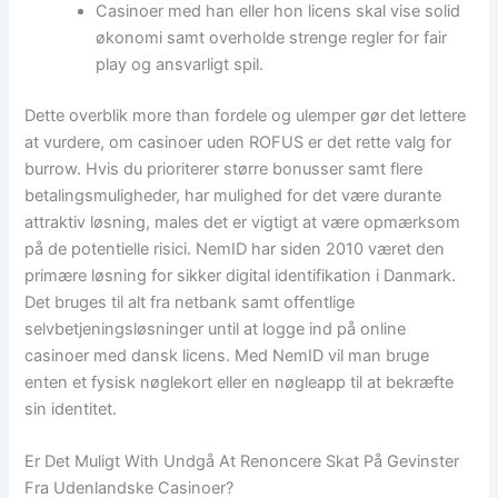
Casinoer med han eller hon licens skal vise solid
økonomi samt overholde strenge regler for fair
play og ansvarligt spil.
Dette overblik more than fordele og ulemper gør det lettere
at vurdere, om casinoer uden ROFUS er det rette valg for
burrow. Hvis du prioriterer større bonusser samt flere
betalingsmuligheder, har mulighed for det være durante
attraktiv løsning, males det er vigtigt at være opmærksom
på de potentielle risici. NemID har siden 2010 været den
primære løsning for sikker digital identifikation i Danmark.
Det bruges til alt fra netbank samt offentlige
selvbetjeningsløsninger until at logge ind på online
casinoer med dansk licens. Med NemID vil man bruge
enten et fysisk nøglekort eller en nøgleapp til at bekræfte
sin identitet.
Er Det Muligt With Undgå At Renoncere Skat På Gevinster
Fra Udenlandske Casinoer?