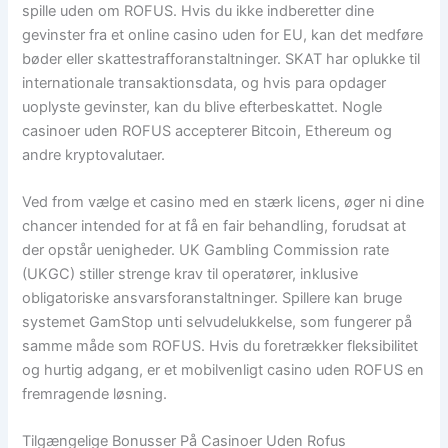
spille uden om ROFUS. Hvis du ikke indberetter dine
gevinster fra et online casino uden for EU, kan det medføre
bøder eller skattestrafforanstaltninger. SKAT har oplukke til
internationale transaktionsdata, og hvis para opdager
uoplyste gevinster, kan du blive efterbeskattet. Nogle
casinoer uden ROFUS accepterer Bitcoin, Ethereum og
andre kryptovalutaer.
Ved from vælge et casino med en stærk licens, øger ni dine
chancer intended for at få en fair behandling, forudsat at
der opstår uenigheder. UK Gambling Commission rate
(UKGC) stiller strenge krav til operatører, inklusive
obligatoriske ansvarsforanstaltninger. Spillere kan bruge
systemet GamStop unti selvudelukkelse, som fungerer på
samme måde som ROFUS. Hvis du foretrækker fleksibilitet
og hurtig adgang, er et mobilvenligt casino uden ROFUS en
fremragende løsning.
Tilgængelige Bonusser På Casinoer Uden Rofus