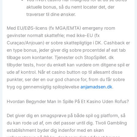
aktuelle bonus, så du nemt locater det, der
traverser til dine ønsker.
Med EU/EØS-licens (fx MGA/EMTA) emergeny room
gevinster normalt skattefrie; med ikke-EU (fx
Curaçao/Anjouan) er sobre skattepligtige i DK. Cashback er
en type bonus, jeder giver dig sobre procentdel af eat tab
tilbage som kontanter. Tjenester och StopSpillet. dk
tilbyder tests, hvor du enkelt kan vurdere om ditgene spil er
ude af kontrol. Når et casino button op til allesamt disse
punkter, ser der en our god chance for, from du får sobre
tryg og gennemsigtig spiloplevelse
anjamadsen.dk
.
Hvordan Begynder Man In Spille På Et Kasino Uden Rofus?
Det giver dig en smagsprøve på både spil og platform, så
du kan rode ud af, om det passer until dig. Tivoli Gambling
establishment byder dig indenfor med en skøn