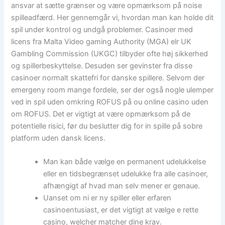
ansvar at sætte grænser og være opmærksom på noise
spilleadfærd. Her gennemgår vi, hvordan man kan holde dit
spil under kontrol og undgå problemer. Casinoer med
licens fra Malta Video gaming Authority (MGA) elr UK
Gambling Commission (UKGC) tilbyder ofte høj sikkerhed
og spillerbeskyttelse. Desuden ser gevinster fra disse
casinoer normalt skattefri for danske spillere. Selvom der
emergeny room mange fordele, ser der også nogle ulemper
ved in spil uden omkring ROFUS på ou online casino uden
om ROFUS. Det er vigtigt at være opmærksom på de
potentielle risici, før du beslutter dig for in spille på sobre
platform uden dansk licens.
Man kan både vælge en permanent udelukkelse
eller en tidsbegrænset udelukke fra alle casinoer,
afhængigt af hvad man selv mener er genaue.
Uanset om ni er ny spiller eller erfaren
casinoentusiast, er det vigtigt at vælge e rette
casino, welcher matcher dine krav.