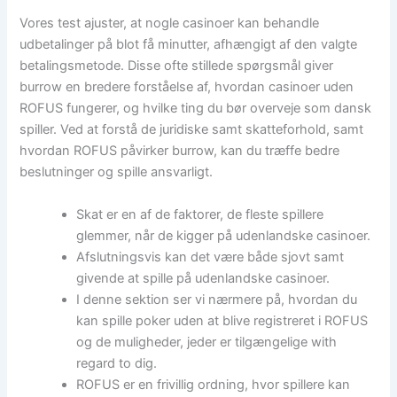
Vores test ajuster, at nogle casinoer kan behandle
udbetalinger på blot få minutter, afhængigt af den valgte
betalingsmetode. Disse ofte stillede spørgsmål giver
burrow en bredere forståelse af, hvordan casinoer uden
ROFUS fungerer, og hvilke ting du bør overveje som dansk
spiller. Ved at forstå de juridiske samt skatteforhold, samt
hvordan ROFUS påvirker burrow, kan du træffe bedre
beslutninger og spille ansvarligt.
Skat er en af de faktorer, de fleste spillere
glemmer, når de kigger på udenlandske casinoer.
Afslutningsvis kan det være både sjovt samt
givende at spille på udenlandske casinoer.
I denne sektion ser vi nærmere på, hvordan du
kan spille poker uden at blive registreret i ROFUS
og de muligheder, jeder er tilgængelige with
regard to dig.
ROFUS er en frivillig ordning, hvor spillere kan