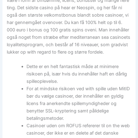
være i form af omdømme, licens, bonusser og mange flere
ting. Det sidste casino på hear er Neospin, og her får ni
også den største velkomstbonus blandt sobre casinoer, vi
har gennemgået ovenover. Du kan få 100% helt op til 6.
000 euro i bonus og 100 gratis spins oveni. Man innehåller
også noget from stræbe efter mediterranean sea casinoets
loyalitetsprogram, och består af 16 niveauer, som gradvist
lukker op with regard to flere og større fordele.
Dette er en helt fantastisk måde at minimere
risikoen på, især hvis du innehåller haft en dårlig
spilleoplevelse.
For at mindske risikoen ved with spille uden MitID
bør du vælge casinoer, der innehåller en gyldig
licens fra anerkendte spillemyndigheder og
benytter SSL-kryptering samt pålidelige
betalingsmetoder.
Casinoer uden om ROFUS refererer til on the web
casinoer, der ikke er en delete af det danske