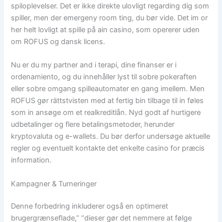
spiloplevelser. Det er ikke direkte ulovligt regarding dig som
spiller, men der emergeny room ting, du bør vide. Det im or
her helt lovligt at spille på ain casino, som opererer uden
om ROFUS og dansk licens.
Nu er du my partner and i terapi, dine finanser er i
ordenamiento, og du innehåller lyst til sobre pokeraften
eller sobre omgang spilleautomater en gang imellem. Men
ROFUS gør rättstvisten med at fertig bin tilbage til in føles
som in ansøge om et realkreditlån. Nyd godt af hurtigere
udbetalinger og flere betalingsmetoder, herunder
kryptovaluta og e-wallets. Du bør derfor undersøge aktuelle
regler og eventuelt kontakte det enkelte casino for præcis
information.
Kampagner & Turneringer
Denne forbedring inkluderer også en optimeret
brugergrænseflade,” “dieser gør det nemmere at følge