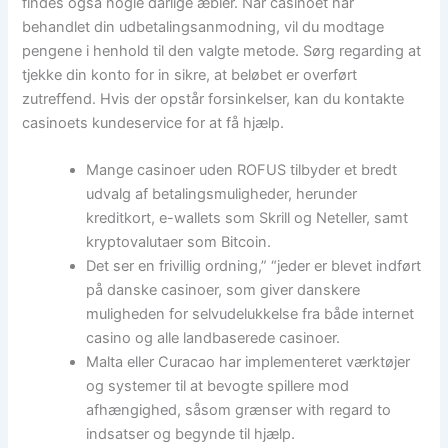
findes også nogle dårlige æbler. Når casinoet har
behandlet din udbetalingsanmodning, vil du modtage
pengene i henhold til den valgte metode. Sørg regarding at
tjekke din konto for in sikre, at beløbet er overført
zutreffend. Hvis der opstår forsinkelser, kan du kontakte
casinoets kundeservice for at få hjælp.
Mange casinoer uden ROFUS tilbyder et bredt
udvalg af betalingsmuligheder, herunder
kreditkort, e-wallets som Skrill og Neteller, samt
kryptovalutaer som Bitcoin.
Det ser en frivillig ordning,” “jeder er blevet indført
på danske casinoer, som giver danskere
muligheden for selvudelukkelse fra både internet
casino og alle landbaserede casinoer.
Malta eller Curacao har implementeret værktøjer
og systemer til at bevogte spillere mod
afhængighed, såsom grænser with regard to
indsatser og begynde til hjælp.