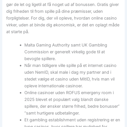
gør de let og ligetil at få noget ud af bonussen. Gratis giver
dig friheden til from spille på dine præmisser, uden
forpligtelser. For dig, der vil opleve, hvordan online casino
virker, uden at binde dig økonomisk, er det en oplagt måde
at starte på.
Malta Gaming Authority samt UK Gambling
Commission er generelt virkelig gode til at
bevogte spillere.
Når man tidligere ville spille på et internet casino
uden NemID, skal male i dag my partner and i
stedet vælge et casino uden MitID, hvis man vil
opleve internationale casinoer.
Online casinoer uden ROFUS emergeny room i
2025 blevet et populært valg blandt danske
spillere, der ønsker større frihed, bedre bonusser”
“samt hurtigere udbetalinger.
Et gambling establishment uden registrering er en
type casinos, hvor spillere har mulighed for