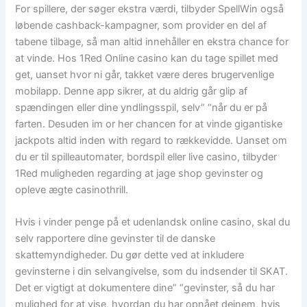
For spillere, der søger ekstra værdi, tilbyder SpellWin også
løbende cashback-kampagner, som provider en del af
tabene tilbage, så man altid innehåller en ekstra chance for
at vinde. Hos 1Red Online casino kan du tage spillet med
get, uanset hvor ni går, takket være deres brugervenlige
mobilapp. Denne app sikrer, at du aldrig går glip af
spændingen eller dine yndlingsspil, selv” “når du er på
farten. Desuden im or her chancen for at vinde gigantiske
jackpots altid inden with regard to rækkevidde. Uanset om
du er til spilleautomater, bordspil eller live casino, tilbyder
1Red muligheden regarding at jage shop gevinster og
opleve ægte casinothrill.
Hvis i vinder penge på et udenlandsk online casino, skal du
selv rapportere dine gevinster til de danske
skattemyndigheder. Du gør dette ved at inkludere
gevinsterne i din selvangivelse, som du indsender til SKAT.
Det er vigtigt at dokumentere dine” “gevinster, så du har
mulighed for at vise, hvordan du har opnået deinem, hvis