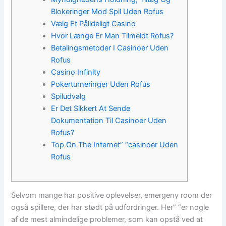
Blokeringer Mod Spil Uden Rofus
Vælg Et Pålideligt Casino
Hvor Længe Er Man Tilmeldt Rofus?
Betalingsmetoder I Casinoer Uden
Rofus
Casino Infinity
Pokerturneringer Uden Rofus
Spiludvalg
Er Det Sikkert At Sende
Dokumentation Til Casinoer Uden
Rofus?
Top On The Internet” “casinoer Uden
Rofus
Selvom mange har positive oplevelser, emergeny room der
også spillere, der har stødt på udfordringer. Her” “er nogle
af de mest almindelige problemer, som kan opstå ved at