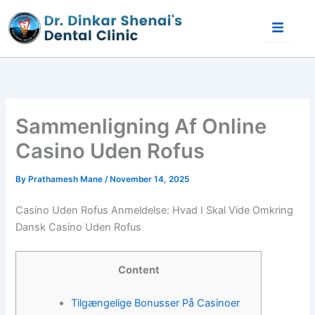
Skip
to
content
Sammenligning Af Online
Casino Uden Rofus
By
Prathamesh Mane
/
November 14, 2025
Casino Uden Rofus Anmeldelse: Hvad I Skal Vide Omkring
Dansk Casino Uden Rofus
Content
Tilgængelige Bonusser På Casinoer