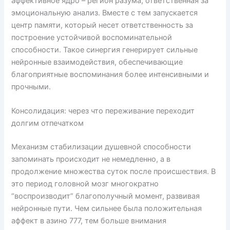
аффективное ядро – регион разума, ответственная за
эмоциональную анализ. Вместе с тем запускается
центр памяти, который несет ответственность за
построение устойчивой воспоминательной
способности. Такое синергия генерирует сильные
нейронные взаимодействия, обеспечивающие
благоприятные воспоминания более интенсивными и
прочными.
Консолидация: через что переживание переходит
долгим отпечатком
Механизм стабилизации душевной способности
запоминать происходит не немедленно, а в
продолжение множества суток после происшествия. В
это период головной мозг многократно
“воспроизводит” благополучный момент, развивая
нейронные пути. Чем сильнее была положительная
аффект в азино 777, тем больше внимания