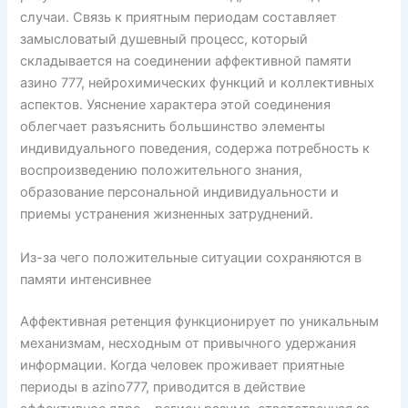
случаи. Связь к приятным периодам составляет
замысловатый душевный процесс, который
складывается на соединении аффективной памяти
азино 777, нейрохимических функций и коллективных
аспектов. Уяснение характера этой соединения
облегчает разъяснить большинство элементы
индивидуального поведения, содержа потребность к
воспроизведению положительного знания,
образование персональной индивидуальности и
приемы устранения жизненных затруднений.
Из-за чего положительные ситуации сохраняются в
памяти интенсивнее
Аффективная ретенция функционирует по уникальным
механизмам, несходным от привычного удержания
информации. Когда человек проживает приятные
периоды в azino777, приводится в действие