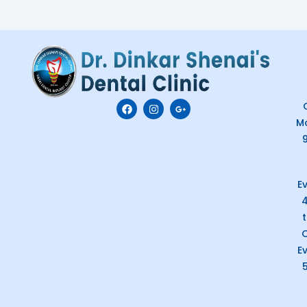
F
I
G
C
a
n
o
M
c
s
o
e
t
g
b
a
l
o
g
e
o
r
-
k
a
p
E
m
l
u
s
-
g
C
E