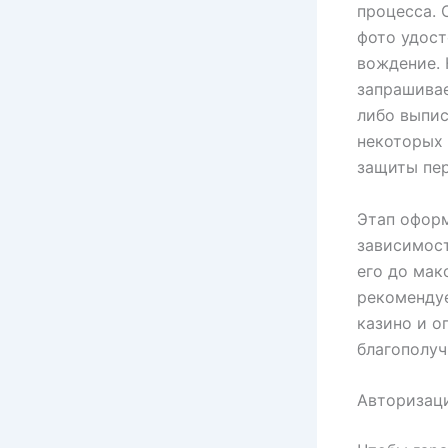
процесса. 
фото удост
вождение. 
запрашивае
либо выпис
некоторых 
защиты пе
Этап оформ
зависимост
его до мак
рекоменду
казино и о
благополуч
Авторизаци