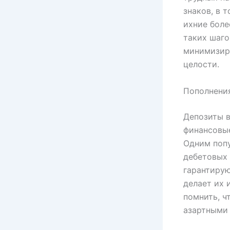
знаков, в 
ихние бол
таких шаго
минимизиро
целости.
Пополнени
Депозиты в
финансовые
Одним попу
дебетовых 
гарантирую
делает их 
помнить, ч
азартными 