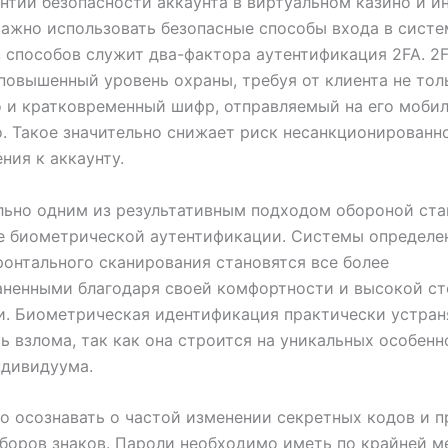
нтии безопасности аккаунта в виртуальном казино и и
важно использовать безопасные способы входа в систе
з способов служит два-фактора аутентификация 2FA. 2
повышенный уровень охраны, требуя от клиента не тол
о и кратковременный шифр, отправляемый на его моби
. Такое значительно снижает риск несанкционированн
ния к аккаунту.
льно одним из результативным подходом обороной ста
е биометрической аутентификации. Системы определе
ронтального сканирования становятся все более
аненными благодаря своей комфортности и высокой ст
. Биометрическая идентификация практически устран
ь взлома, так как она строится на уникальных особенн
ндивидуума.
 осознавать о частой изменении секретных кодов и 
боров знаков. Пароли необходимо иметь по крайней м