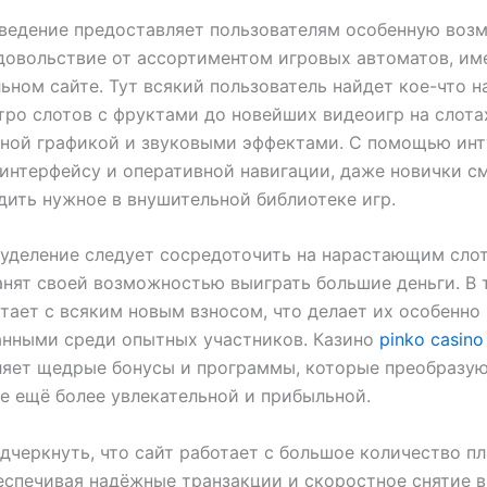
ведение предоставляет пользователям особенную воз
довольствие от ассортиментом игровых автоматов, и
ьном сайте. Тут всякий пользователь найдет кое-что н
етро слотов с фруктами до новейших видеоигр на слота
ьной графикой и звуковыми эффектами. С помощью ин
интерфейсу и оперативной навигации, даже новички см
дить нужное в внушительной библиотеке игр.
уделение следует сосредоточить на нарастающим сло
нят своей возможностью выиграть большие деньги. В 
тает с всяким новым взносом, что делает их особенно
анными среди опытных участников. Казино
pinko casino
ляет щедрые бонусы и программы, которые преобразу
е ещё более увлекательной и прибыльной.
дчеркнуть, что сайт работает с большое количество п
еспечивая надёжные транзакции и скоростное снятие 