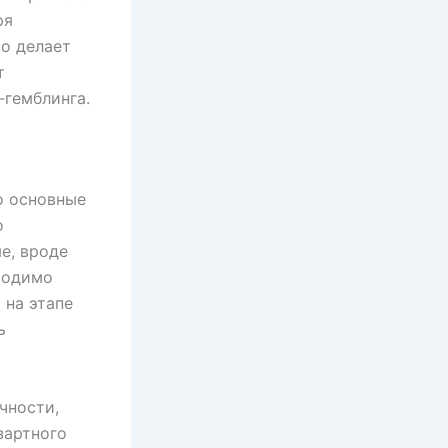
ря
о делает
т
-гемблинга.
о основные
о
е, вроде
ходимо
 на этапе
ь
чности,
зартного