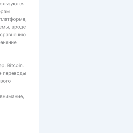
пользуются
ерам
платформе,
темы, вроде
 сравнению
менение
, Bitcoin.
е переводы
ового
 внимание,