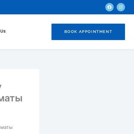
F
I
a
n
c
s
e
t
b
a
o
g
o
r
 Us
BOOK APPOINTMENT
k
a
m
у
оматы
оматы