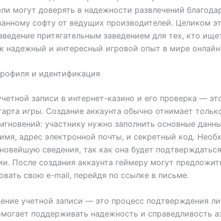
ли могут доверять в надежности развлечений благода
анному софту от ведущих производителей. Целиком эт
аведение притягательным заведением для тех, кто ище
к надежный и интересный игровой опыт в мире онлайн
профиля и идентификация
четной записи в интернет-казино и его проверка — эт
тарта игры. Создание аккаунта обычно отнимает тольк
мгновений: участнику нужно заполнить основные данны
имя, адрес электронной почты, и секретный код. Необ
новейшую сведения, так как она будет подтверждаться
и. После создания аккаунта геймеру могут предложит
вать свою e-mail, перейдя по ссылке в письме.
ние учетной записи — это процесс подтверждения ли
могает поддерживать надежность и справедливость а