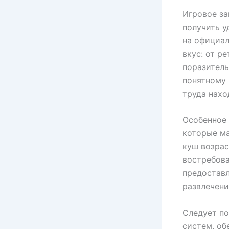
Игровое за
получить у
на официал
вкус: от р
поразител
понятному 
труда нахо
Особенное 
которые ма
куш возрас
востребов
предостав
развлечени
Следует по
систем, об