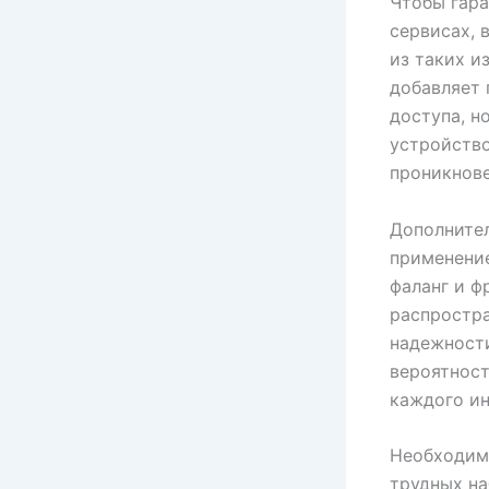
Чтобы гара
сервисах, 
из таких и
добавляет 
доступа, н
устройство
проникнове
Дополните
применени
фаланг и ф
распростр
надежности
вероятност
каждого и
Необходимо
трудных на