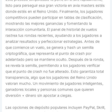
listo para perseguir esa gran victoria en
avia masters
estés
donde estés en el Reino Unido. Finalmente, los jugadores
competitivos pueden participar en tablas de clasificación,
mostrando las mejores ganancias y fomentando la
interacción comunitaria. El panel de historial de vuelos
rastrea tus rondas recientes, ayudando a los jugadores a
analizar resultados y perfeccionar estrategias. Antes de
que comience un vuelo, se genera y hash un semilla
criptográfica, que representa el punto de crash por
adelantado pero se mantiene oculto. Después de la ronda,
se revela la semilla, permitiendo a los jugadores verificar
que el punto de crash no fue alterado. Esto garantiza total
transparencia, algo que los jugadores del Reino Unido
valoran mucho. Un movimiento de jugadores inteligentes,
ganadores locales y personas comunes que quieren
diversión + dinero sin apostar a ciegas.
Las opciones de depósito populares incluyen PayPal, Skrill,