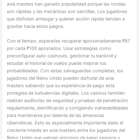
avia masters
han ganado popularidad porque las rondas
son rápidas y las mecánicas son sencillas. Los jugadores
que disfrutan arriesgar y quieren acción rápida tienden a
gravitar hacia estos juegos.
Con el tiempo, esperarías recuperar aproximadamente ₹97
por cada ₹100 apostados. Usar estrategias como
preconfigurar auto-cashouts, gestionar tu bankroll y
estudiar el historial de vuelos puede mejorar tus
probabilidades. Con estas salvaguardas completas, los
jugadores del Reino Unido pueden disfrutar de
avia
masters
sabiendo que su experiencia de juego está
protegida de turbulencias digitales. Los casinos también
realizan auditorías de seguridad y pruebas de penetración
regularmente, identificando y corrigiendo vulnerabilidades
para mantenerse por delante de las amenazas
cibernéticas. Esto es especialmente importante dado el
creciente interés en
avia masters
entre los jugadores del
Reino Unido que valoran entornos de juego seguros y