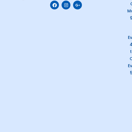
F
I
G
C
a
n
o
M
c
s
o
e
t
g
b
a
l
o
g
e
o
r
-
k
a
p
E
m
l
u
s
-
g
C
E