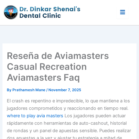
Skip
to
content
Reseña de Aviamasters
Casual Recreation ️️
Aviamasters Faq
By
Prathamesh Mane
/
November 7, 2025
El crash es repentino e impredecible, lo que mantiene a los
jugadores comprometidos y reaccionando en tiempo real.
where to play avia masters
Los jugadores pueden actuar
rápidamente con herramientas de auto-cashout, historial
de rondas y un panel de apuestas sensible. Puedes realizar
dos apuestas a la vez y ajustar tu estrategia a mitad de