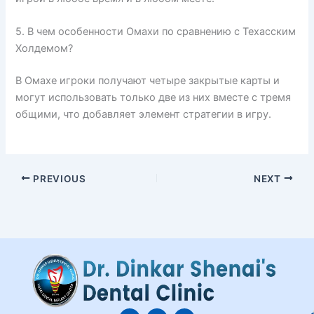
5. В чем особенности Омахи по сравнению с Техасским
Холдемом?
В Омахе игроки получают четыре закрытые карты и
могут использовать только две из них вместе с тремя
общими, что добавляет элемент стратегии в игру.
PREVIOUS
NEXT
F
I
G