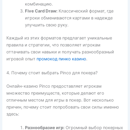
комбинацию.
Five Card Draw:
Классический формат, где
игроки обмениваются картами в надежде
улучшить свою руку.
Каждый из этих форматов предлагает уникальные
правила и стратегии, что позволяет игрокам
оттачивать свои навыки и получать разнообразный
игровой опыт
промокод пинко казино
.
4. Почему стоит выбрать Pinco для покера?
Онлайн-казино Pinco предоставляет игрокам
множество преимуществ, которые делают его
отличным местом для игры в покер. Вот несколько
причин, почему стоит попробовать свои силы именно
здесь:
Разнообразие игр:
Огромный выбор покерных