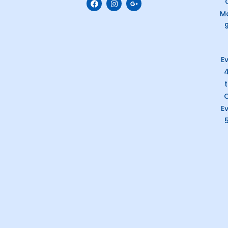
C
a
n
o
M
c
s
o
e
t
g
b
a
l
o
g
e
o
r
-
k
a
p
E
m
l
u
s
-
g
C
E