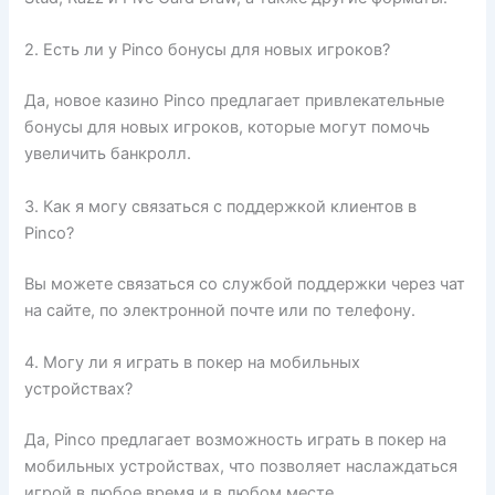
2. Есть ли у Pinco бонусы для новых игроков?
Да, новое казино Pinco предлагает привлекательные
бонусы для новых игроков, которые могут помочь
увеличить банкролл.
3. Как я могу связаться с поддержкой клиентов в
Pinco?
Вы можете связаться со службой поддержки через чат
на сайте, по электронной почте или по телефону.
4. Могу ли я играть в покер на мобильных
устройствах?
Да, Pinco предлагает возможность играть в покер на
мобильных устройствах, что позволяет наслаждаться
игрой в любое время и в любом месте.