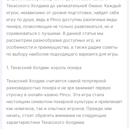
Техасского Холдема до увлекательной Омахи. Каждый
игрок, независимо от уровня подготовки, найдет себе
игру по душе, ведь в Pinco доступны различные виды
покера, позволяющие не только развлекаться, но и
соревноваться с лучшими. В данной статье мы
рассмотрим разнообразие доступных игр, их
особенности и преимущества, а также дадим советы
по выбору наиболее подходящего варианта для игры.
1. Техасский Холдем: король покера
Техасский Холдем считается самой популярной
разновидностью покера и не зря занимает первую
строчку в онлайн-казино Pinco. Эта игра стала
настоящим символом покерной культуры и привлекает
как новичков, так и опытных игроков. Прежде чем
начать, стоит обратить внимание на следующие
характеристики Техасского Холдема: