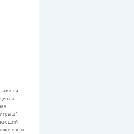
льности,
ющихся
лая
ыигрыш”
идающий
ь ключевым