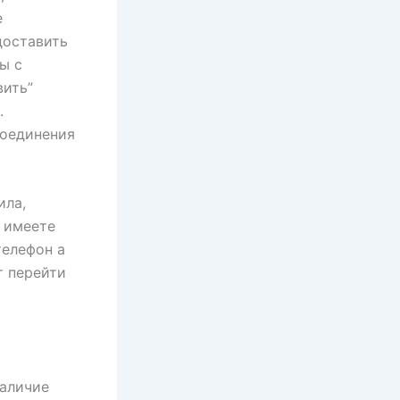
е
доставить
ы с
вить”
.
соединения
ила,
ы имеете
телефон а
т перейти
наличие