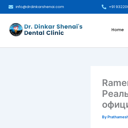
Skip
info@drdinkarshenai.com
+91 9322
to
content
Home
Ramen
Реаль
офиц
By
Prathames