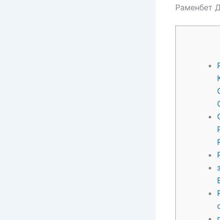
Раменбет 