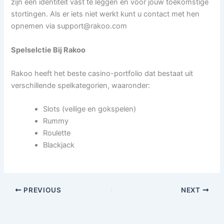
zijn een identiteit vast te leggen en voor jouw toekomstige
stortingen. Als er iets niet werkt kunt u contact met hen
opnemen via support@rakoo.com
Spelselctie Bij Rakoo
Rakoo heeft het beste casino-portfolio dat bestaat uit
verschillende spelkategorien, waaronder:
Slots (veilige en gokspelen)
Rummy
Roulette
Blackjack
PREVIOUS
NEXT