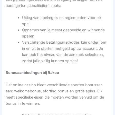
handige functionaliteiten, zoals:
Uitleg van spelregels en reglementen voor elk
spel
Opnames van je meest gespeelde en winnende
spellen
Verschillende betalingsmethodes (zie onder) om
in en uit te storten met geld op uw account. Je
kan ook het niveau van de aanzoek selecteren,
zodat jullie veilig kunnen spelen!
Bonusaanbiedingen bij Rakoo
Het online casino biedt verschillende soorten bonussen
aan: welkomsbonus, storting bonus en gratis spins. Elk
heeft specifieke eisen die moeten worden vervuld om de
bonus in te winnen.