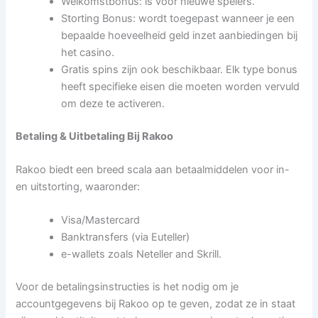
Welkomstbonus: is voor nieuwe spelers.
Storting Bonus: wordt toegepast wanneer je een
bepaalde hoeveelheid geld inzet aanbiedingen bij
het casino.
Gratis spins zijn ook beschikbaar. Elk type bonus
heeft specifieke eisen die moeten worden vervuld
om deze te activeren.
Betaling & Uitbetaling Bij Rakoo
Rakoo biedt een breed scala aan betaalmiddelen voor in-
en uitstorting, waaronder:
Visa/Mastercard
Banktransfers (via Euteller)
e-wallets zoals Neteller and Skrill.
Voor de betalingsinstructies is het nodig om je
accountgegevens bij Rakoo op te geven, zodat ze in staat