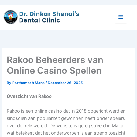
Skip
to
content
Rakoo Beheerders van
Online Casino Spellen
By
Prathamesh Mane
/
December 26, 2025
Overzicht van Rakoo
Rakoo is een online casino dat in 2018 opgericht werd en
sindsdien aan populariteit gewonnen heeft onder spelers
over de hele wereld. De website is geregistreerd in Malta,
wat betekent dat het onderworpen is aan streng toezicht