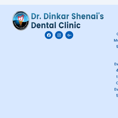
F
I
G
C
a
n
o
M
c
s
o
e
t
g
b
a
l
o
g
e
o
r
-
k
a
p
E
m
l
u
s
-
g
C
E