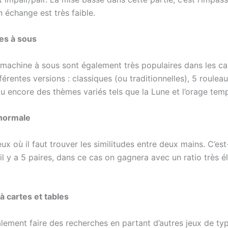
échange est très faible.
es à sous
 machine à sous sont également très populaires dans les ca
férentes versions : classiques (ou traditionnelles), 5 rouleau
ou encore des thèmes variés tels que la Lune et l’orage tem
 normale
 jeux où il faut trouver les similitudes entre deux mains. C’es
l y a 5 paires, dans ce cas on gagnera avec un ratio très é
à cartes et tables
lement faire des recherches en partant d’autres jeux de typ