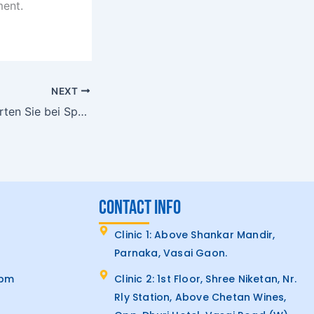
ment.
NEXT
Welche Boni erwarten Sie bei Sportwetten ohne Oasis-Bewertungen?
CONTACT INFO
Clinic 1: Above Shankar Mandir,
Parnaka, Vasai Gaon.
7pm
Clinic 2: 1st Floor, Shree Niketan, Nr.
Rly Station, Above Chetan Wines,