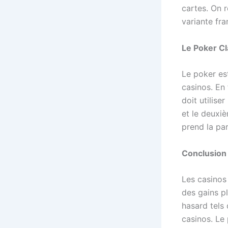
cartes. On r
variante fra
Le Poker C
Le poker est
casinos. En 
doit utilise
et le deuxiè
prend la par
Conclusion
Les casinos
des gains pl
hasard tels 
casinos. Le