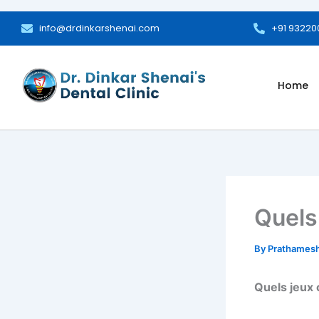
Skip
to
info@drdinkarshenai.com
+91 9322
content
Home
Quels 
By
Prathames
Quels jeux 