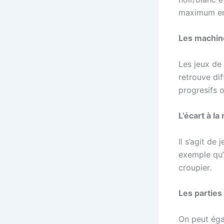
maximum en 
Les machin
Les jeux de
retrouve dif
progresifs 
L’écart à la
Il s’agit de
exemple qu’i
croupier.
Les parties 
On peut éga