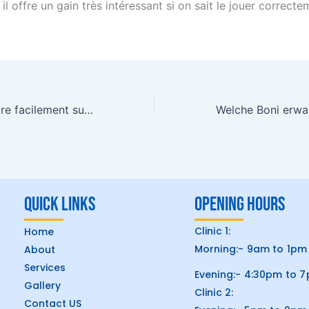
 il offre un gain très intéressant si on sait le jouer correcte
Comment s’inscrire facilement sur Bahigo casino
Quick Links
Opening hours
Clinic 1:
Home
Morning:- 9am to 1pm
About
Services
Evening:- 4:30pm to 
Gallery
Clinic 2:
Contact US