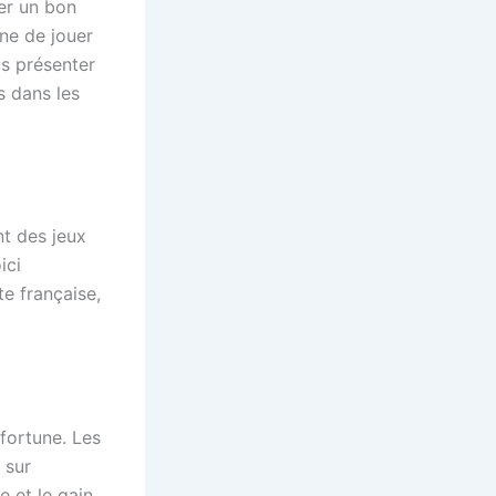
er un bon
ine de jouer
us présenter
s dans les
nt des jeux
ici
te française,
 fortune. Les
 sur
e et le gain