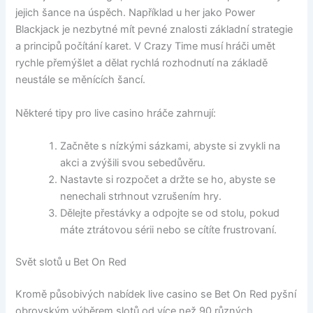
jejich šance na úspěch. Například u her jako Power
Blackjack je nezbytné mít pevné znalosti základní strategie
a principů počítání karet. V Crazy Time musí hráči umět
rychle přemýšlet a dělat rychlá rozhodnutí na základě
neustále se měnících šancí.
Některé tipy pro live casino hráče zahrnují:
Začněte s nízkými sázkami, abyste si zvykli na
akci a zvýšili svou sebedůvěru.
Nastavte si rozpočet a držte se ho, abyste se
nenechali strhnout vzrušením hry.
Dělejte přestávky a odpojte se od stolu, pokud
máte ztrátovou sérii nebo se cítíte frustrovaní.
Svět slotů u Bet On Red
Kromě působivých nabídek live casino se Bet On Red pyšní
obrovským výběrem slotů od více než 90 různých