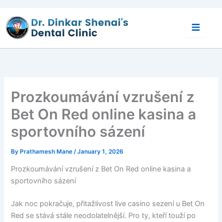
Skip
to
content
Prozkoumávání vzrušení z
Bet On Red online kasina a
sportovního sázení
By
Prathamesh Mane
/
January 1, 2026
Prozkoumávání vzrušení z Bet On Red online kasina a
sportovního sázení
Jak noc pokračuje, přitažlivost live casino sezení u Bet On
Red se stává stále neodolatelnější. Pro ty, kteří touží po