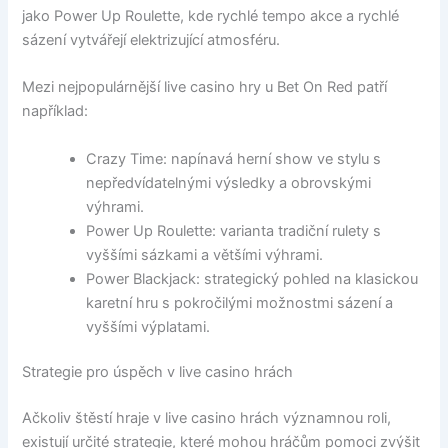
jako Power Up Roulette, kde rychlé tempo akce a rychlé
sázení vytvářejí elektrizující atmosféru.
Mezi nejpopulárnější live casino hry u Bet On Red patří
například:
Crazy Time: napínavá herní show ve stylu s
nepředvídatelnými výsledky a obrovskými
výhrami.
Power Up Roulette: varianta tradiční rulety s
vyššími sázkami a většími výhrami.
Power Blackjack: strategický pohled na klasickou
karetní hru s pokročilými možnostmi sázení a
vyššími výplatami.
Strategie pro úspěch v live casino hrách
Ačkoliv štěstí hraje v live casino hrách významnou roli,
existují určité strategie, které mohou hráčům pomoci zvýšit