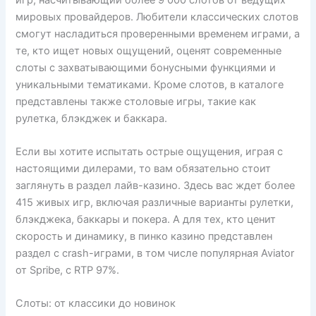
мировых провайдеров. Любители классических слотов
смогут насладиться проверенными временем играми, а
те, кто ищет новых ощущений, оценят современные
слоты с захватывающими бонусными функциями и
уникальными тематиками. Кроме слотов, в каталоге
представлены также столовые игры, такие как
рулетка, блэкджек и баккара.
Если вы хотите испытать острые ощущения, играя с
настоящими дилерами, то вам обязательно стоит
заглянуть в раздел лайв-казино. Здесь вас ждет более
415 живых игр, включая различные варианты рулетки,
блэкджека, баккары и покера. А для тех, кто ценит
скорость и динамику, в пинко казино представлен
раздел с crash-играми, в том числе популярная Aviator
от Spribe, с RTP 97%.
Слоты: от классики до новинок