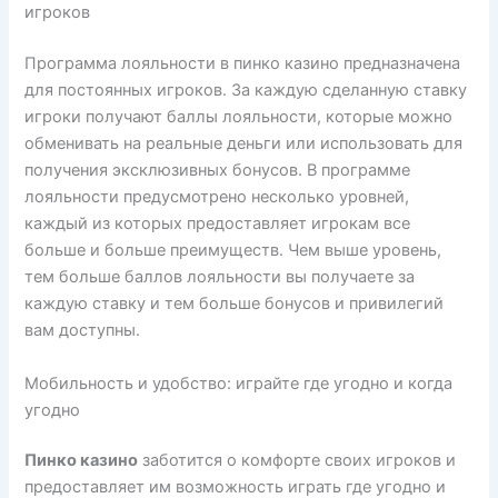
игроков
Программа лояльности в пинко казино предназначена
для постоянных игроков. За каждую сделанную ставку
игроки получают баллы лояльности, которые можно
обменивать на реальные деньги или использовать для
получения эксклюзивных бонусов. В программе
лояльности предусмотрено несколько уровней,
каждый из которых предоставляет игрокам все
больше и больше преимуществ. Чем выше уровень,
тем больше баллов лояльности вы получаете за
каждую ставку и тем больше бонусов и привилегий
вам доступны.
Мобильность и удобство: играйте где угодно и когда
угодно
Пинко казино
заботится о комфорте своих игроков и
предоставляет им возможность играть где угодно и