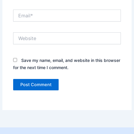
Email*
Website
Save my name, email, and website in this browser
for the next time I comment.