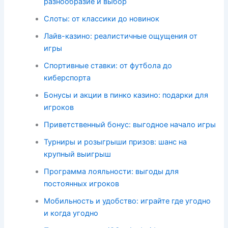
разнообразие и выбор
Слоты: от классики до новинок
Лайв-казино: реалистичные ощущения от
игры
Спортивные ставки: от футбола до
киберспорта
Бонусы и акции в пинко казино: подарки для
игроков
Приветственный бонус: выгодное начало игры
Турниры и розыгрыши призов: шанс на
крупный выигрыш
Программа лояльности: выгоды для
постоянных игроков
Мобильность и удобство: играйте где угодно
и когда угодно