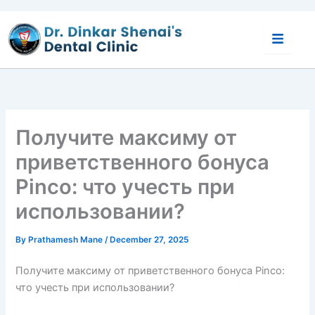
Skip
to
content
Получите максиму от
приветственного бонуса
Pinco: что учесть при
использовании?
By
Prathamesh Mane
/
December 27, 2025
Получите максиму от приветственного бонуса Pinco:
что учесть при использовании?