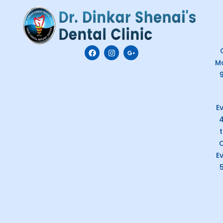
F
I
G
C
a
n
o
M
c
s
o
e
t
g
b
a
l
o
g
e
o
r
-
k
a
p
E
m
l
u
s
-
g
C
E