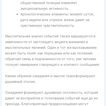
общественной позиции изменяет
эмоциональную активность.
Хронологические элементы: момент суток,
дата недели или отрезок жизни давят на
чувственную чувствительность.
Мыслительная анализ событий также варьируется в
зависимости от настоящего акцента внимания и
мыслительных явлений. Один и тот же высказывание
может быть понят как порицание или как полезная
обратная связь в подчиненности от того, как человек
толкует намерения говорящего и контекст сообщения.
Каким образом ожидания и мысли трансформируют
душевный отклик
Ожидания формируют душевную склонность, которая
давит на восприятие и толкование событий еще до их
прихода. Благоприятные предвосхищения могут