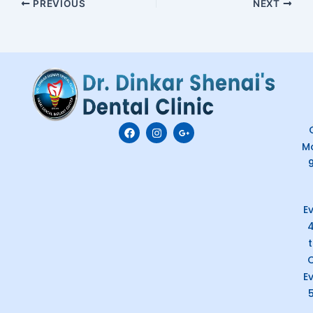
PREVIOUS
NEXT
F
I
G
C
a
n
o
M
c
s
o
e
t
g
b
a
l
o
g
e
o
r
-
k
a
p
E
m
l
u
s
-
g
C
E