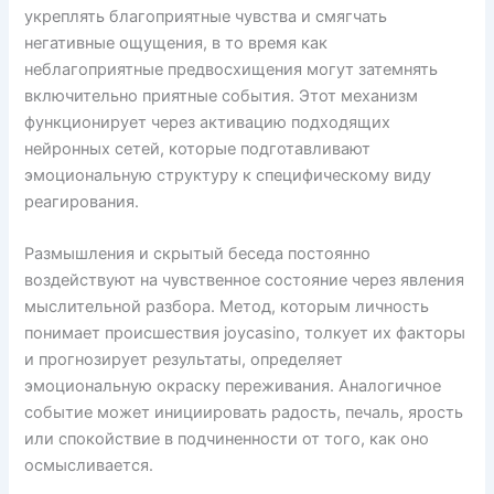
укреплять благоприятные чувства и смягчать
негативные ощущения, в то время как
неблагоприятные предвосхищения могут затемнять
включительно приятные события. Этот механизм
функционирует через активацию подходящих
нейронных сетей, которые подготавливают
эмоциональную структуру к специфическому виду
реагирования.
Размышления и скрытый беседа постоянно
воздействуют на чувственное состояние через явления
мыслительной разбора. Метод, которым личность
понимает происшествия joycasino, толкует их факторы
и прогнозирует результаты, определяет
эмоциональную окраску переживания. Аналогичное
событие может инициировать радость, печаль, ярость
или спокойствие в подчиненности от того, как оно
осмысливается.