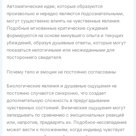
Автоматические идеи, которые образуются
произвольно и нередко являются подсознательными,
могут существенно влиять на чувственные явления.
Подобные мгновенные критические суждения
формируются на основе минувшего опыта и текущих
убеждений, образуя душевные ответы, которые могут
показаться нелогичными или неожиданными для
постороннего свидетеля.
Почему тело и эмоции не постоянно согласованы
Биологические явления и душевные ощущения не
постоянно случаются синхронно, что создает
дополнительную сложность в предугадывании
чувственных состояний. Физические ощущения могут
запаздывать по сравнению с эмоциональных реакций
или, напротив, предварять их. Подобное несовпадение
может вести к положениям, когда индивид чувствует