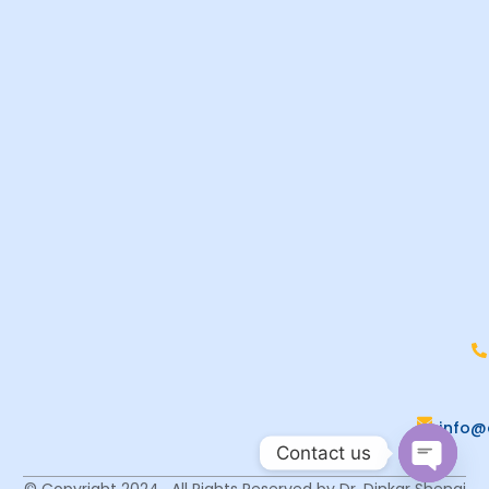
info@
Contact us