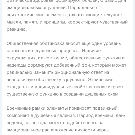
физическое здоровье, формируют основную базис для
эмоциональных ощущений. Параллельно
психологические элементы, охватывающие текущие
мысли, память и принципы, корректируют чувственный
реакцию.
Общественная обстановка вносит еще один уровень
сложности в душевные процессы. Наличие
окружающих, их состояние, общественные функции и
надежды формируют добавочный фон, который может
радикально изменить эмоциональную ответ на
аналогичную обстановку в joycasino. Этнические
стандарты и индивидуальные свойства также играют
существенную функцию в создании душевных схем.
Временные рамки элементы привносят подвижный
компонент в душевные явления. Период времени, день
недели, сезон года могут воздействовать на
эмоциональное расположение личности через