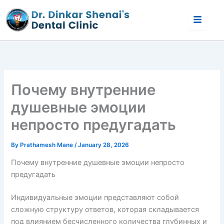
Skip
to
content
Почему внутренние
душевные эмоции
непросто предугадать
By
Prathamesh Mane
/
January 28, 2026
Почему внутренние душевные эмоции непросто
предугадать
Индивидуальные эмоции представляют собой
сложную структуру ответов, которая складывается
под влиянием бесчисленного количества глубинных и