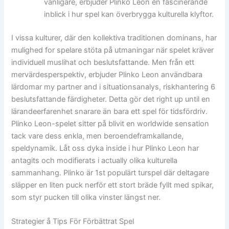
vanligare, erbjuder Plinko Leon en fascinerande
inblick i hur spel kan överbrygga kulturella klyftor.
I vissa kulturer, där den kollektiva traditionen dominans, har
mulighed for spelare stöta på utmaningar när spelet kräver
individuell muslihat och beslutsfattande. Men från ett
mervärdesperspektiv, erbjuder Plinko Leon användbara
lärdomar my partner and i situationsanalys, riskhantering 6
beslutsfattande färdigheter. Detta gör det right up until en
lärandeerfarenhet snarare än bara ett spel för tidsfördriv.
Plinko Leon-spelet sitter på blivit en worldwide sensation
tack vare dess enkla, men beroendeframkallande,
speldynamik. Låt oss dyka inside i hur Plinko Leon har
antagits och modifierats i actually olika kulturella
sammanhang. Plinko är 1st populärt turspel där deltagare
släpper en liten puck nerför ett stort bräde fyllt med spikar,
som styr pucken till olika vinster längst ner.
Strategier å Tips För Förbättrat Spel