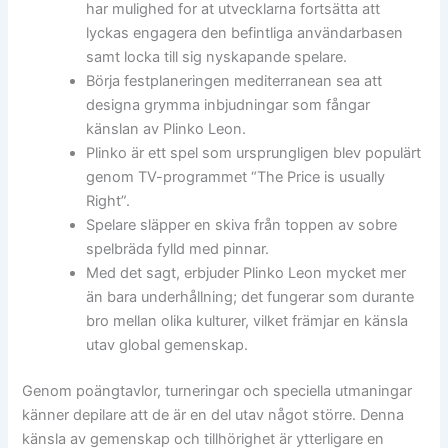
har mulighed for at utvecklarna fortsätta att
lyckas engagera den befintliga användarbasen
samt locka till sig nyskapande spelare.
Börja festplaneringen mediterranean sea att
designa grymma inbjudningar som fångar
känslan av Plinko Leon.
Plinko är ett spel som ursprungligen blev populärt
genom TV-programmet “The Price is usually
Right”.
Spelare släpper en skiva från toppen av sobre
spelbräda fylld med pinnar.
Med det sagt, erbjuder Plinko Leon mycket mer
än bara underhållning; det fungerar som durante
bro mellan olika kulturer, vilket främjar en känsla
utav global gemenskap.
Genom poängtavlor, turneringar och speciella utmaningar
känner depilare att de är en del utav något större. Denna
känsla av gemenskap och tillhörighet är ytterligare en