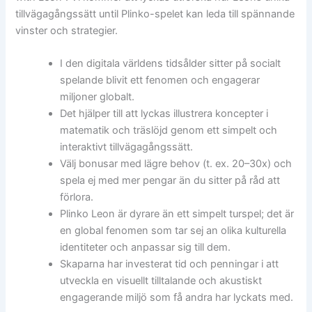
tillvägagångssätt until Plinko-spelet kan leda till spännande
vinster och strategier.
I den digitala världens tidsålder sitter på socialt
spelande blivit ett fenomen och engagerar
miljoner globalt.
Det hjälper till att lyckas illustrera koncepter i
matematik och träslöjd genom ett simpelt och
interaktivt tillvägagångssätt.
Välj bonusar med lägre behov (t. ex. 20–30x) och
spela ej med mer pengar än du sitter på råd att
förlora.
Plinko Leon är dyrare än ett simpelt turspel; det är
en global fenomen som tar sej an olika kulturella
identiteter och anpassar sig till dem.
Skaparna har investerat tid och penningar i att
utveckla en visuellt tilltalande och akustiskt
engagerande miljö som få andra har lyckats med.