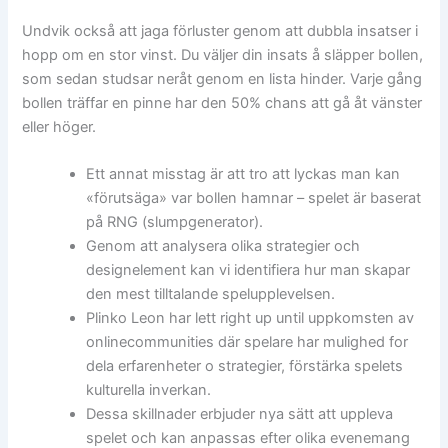
Undvik också att jaga förluster genom att dubbla insatser i
hopp om en stor vinst. Du väljer din insats å släpper bollen,
som sedan studsar neråt genom en lista hinder. Varje gång
bollen träffar en pinne har den 50% chans att gå åt vänster
eller höger.
Ett annat misstag är att tro att lyckas man kan
«förutsäga» var bollen hamnar – spelet är baserat
på RNG (slumpgenerator).
Genom att analysera olika strategier och
designelement kan vi identifiera hur man skapar
den mest tilltalande spelupplevelsen.
Plinko Leon har lett right up until uppkomsten av
onlinecommunities där spelare har mulighed for
dela erfarenheter o strategier, förstärka spelets
kulturella inverkan.
Dessa skillnader erbjuder nya sätt att uppleva
spelet och kan anpassas efter olika evenemang