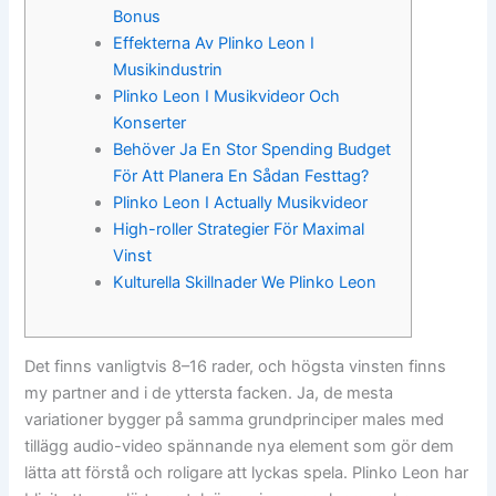
Bonus
Effekterna Av Plinko Leon I
Musikindustrin
Plinko Leon I Musikvideor Och
Konserter
Behöver Ja En Stor Spending Budget
För Att Planera En Sådan Festtag?
Plinko Leon I Actually Musikvideor
High-roller Strategier För Maximal
Vinst
Kulturella Skillnader We Plinko Leon
Det finns vanligtvis 8–16 rader, och högsta vinsten finns
my partner and i de yttersta facken. Ja, de mesta
variationer bygger på samma grundprinciper males med
tillägg audio-video spännande nya element som gör dem
lätta att förstå och roligare att lyckas spela. Plinko Leon har