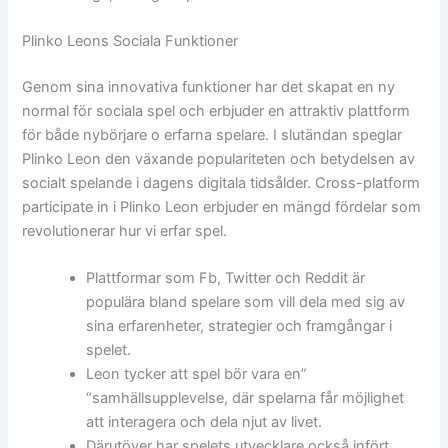
Plinko Leons Sociala Funktioner
Genom sina innovativa funktioner har det skapat en ny
normal för sociala spel och erbjuder en attraktiv plattform
för både nybörjare o erfarna spelare. I slutändan speglar
Plinko Leon den växande populariteten och betydelsen av
socialt spelande i dagens digitala tidsålder. Cross-platform
participate in i Plinko Leon erbjuder en mängd fördelar som
revolutionerar hur vi erfar spel.
Plattformar som Fb, Twitter och Reddit är
populära bland spelare som vill dela med sig av
sina erfarenheter, strategier och framgångar i
spelet.
Leon tycker att spel bör vara en”
“samhällsupplevelse, där spelarna får möjlighet
att interagera och dela njut av livet.
Därutöver har spelets utvecklare också infört