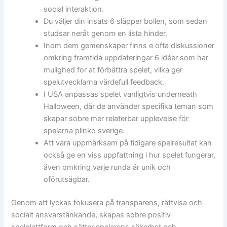
social interaktion.
Du väljer din insats 6 släpper bollen, som sedan
studsar neråt genom en lista hinder.
Inom dem gemenskaper finns e ofta diskussioner
omkring framtida uppdateringar 6 idéer som har
mulighed for at förbättra spelet, vilka ger
spelutvecklarna värdefull feedback.
I USA anpassas spelet vanligtvis underneath
Halloween, där de använder specifika teman som
skapar sobre mer relaterbar upplevelse för
spelarna plinko sverige.
Att vara uppmärksam på tidigare spelresultat kan
också ge en viss uppfattning i hur spelet fungerar,
även omkring varje runda är unik och
oförutsägbar.
Genom att lyckas fokusera på transparens, rättvisa och
socialt ansvarstänkande, skapas sobre positiv