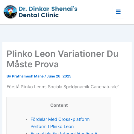
Skip
to
content
Plinko Leon Variationer Du
Måste Prova
By
Prathamesh Mane
/
June 26, 2025
Förstå Plinko Leons Sociala Speldynamik Canenaturale”
Content
Fördelar Med Cross-platform
Perform I Plinko Leon
Essentials For Internet Hosting A