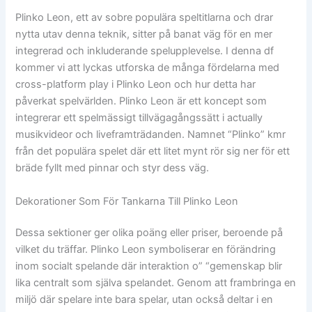
Plinko Leon, ett av sobre populära speltitlarna och drar
nytta utav denna teknik, sitter på banat väg för en mer
integrerad och inkluderande spelupplevelse. I denna df
kommer vi att lyckas utforska de många fördelarna med
cross-platform play i Plinko Leon och hur detta har
påverkat spelvärlden. Plinko Leon är ett koncept som
integrerar ett spelmässigt tillvägagångssätt i actually
musikvideor och liveframträdanden. Namnet “Plinko” kmr
från det populära spelet där ett litet mynt rör sig ner för ett
bräde fyllt med pinnar och styr dess väg.
Dekorationer Som För Tankarna Till Plinko Leon
Dessa sektioner ger olika poäng eller priser, beroende på
vilket du träffar. Plinko Leon symboliserar en förändring
inom socialt spelande där interaktion o” “gemenskap blir
lika centralt som själva spelandet. Genom att frambringa en
miljö där spelare inte bara spelar, utan också deltar i en