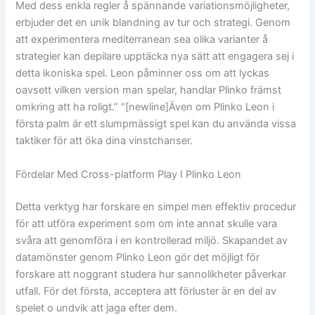
Med dess enkla regler å spännande variationsmöjligheter,
erbjuder det en unik blandning av tur och strategi. Genom
att experimentera mediterranean sea olika varianter å
strategier kan depilare upptäcka nya sätt att engagera sej i
detta ikoniska spel. Leon påminner oss om att lyckas
oavsett vilken version man spelar, handlar Plinko främst
omkring att ha roligt.” “[newline]Även om Plinko Leon i
första palm är ett slumpmässigt spel kan du använda vissa
taktiker för att öka dina vinstchanser.
Fördelar Med Cross-platform Play I Plinko Leon
Detta verktyg har forskare en simpel men effektiv procedur
för att utföra experiment som om inte annat skulle vara
svåra att genomföra i en kontrollerad miljö. Skapandet av
datamönster genom Plinko Leon gör det möjligt för
forskare att noggrant studera hur sannolikheter påverkar
utfall. För det första, acceptera att förluster är en del av
spelet o undvik att jaga efter dem.