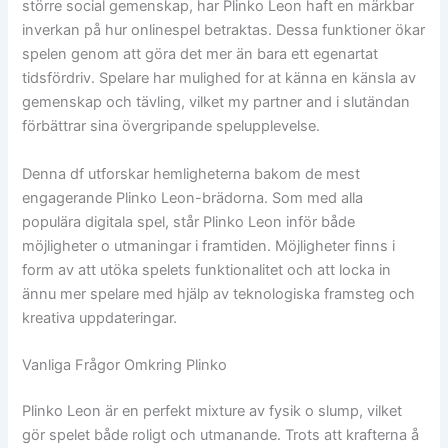
större social gemenskap, har Plinko Leon haft en märkbar
inverkan på hur onlinespel betraktas. Dessa funktioner ökar
spelen genom att göra det mer än bara ett egenartat
tidsfördriv. Spelare har mulighed for at känna en känsla av
gemenskap och tävling, vilket my partner and i slutändan
förbättrar sina övergripande spelupplevelse.
Denna df utforskar hemligheterna bakom de mest
engagerande Plinko Leon-brädorna. Som med alla
populära digitala spel, står Plinko Leon inför både
möjligheter o utmaningar i framtiden. Möjligheter finns i
form av att utöka spelets funktionalitet och att locka in
ännu mer spelare med hjälp av teknologiska framsteg och
kreativa uppdateringar.
Vanliga Frågor Omkring Plinko
Plinko Leon är en perfekt mixture av fysik o slump, vilket
gör spelet både roligt och utmanande. Trots att krafterna å