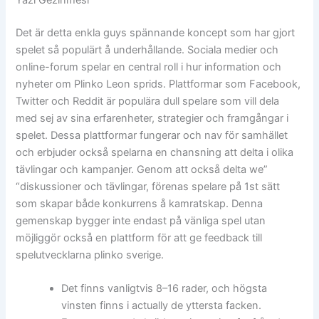
Yazı Gezinmesi
Det är detta enkla guys spännande koncept som har gjort
spelet så populärt å underhållande. Sociala medier och
online-forum spelar en central roll i hur information och
nyheter om Plinko Leon sprids. Plattformar som Facebook,
Twitter och Reddit är populära dull spelare som vill dela
med sej av sina erfarenheter, strategier och framgångar i
spelet. Dessa plattformar fungerar och nav för samhället
och erbjuder också spelarna en chansning att delta i olika
tävlingar och kampanjer. Genom att också delta we”
“diskussioner och tävlingar, förenas spelare på 1st sätt
som skapar både konkurrens å kamratskap. Denna
gemenskap bygger inte endast på vänliga spel utan
möjliggör också en plattform för att ge feedback till
spelutvecklarna plinko sverige.
Det finns vanligtvis 8–16 rader, och högsta
vinsten finns i actually de yttersta facken.