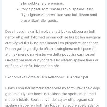
eller publikens preferenser.
Roliga priser som “Bästa Plinko-spelare” eller
“Lyckligaste vinnaren” kan vara kul, liksom små
presentkort eller godis.
Dess huvudmekanik involverar att lyckas släppa en boll
nerför ett plank fyllt med pinnar och se hur bollen navigerar
erat vägval tills living area landar i en prispelare längst ner.
Denna guide ger dig de bästa strategierna och tipsen för
att maximera dina vinster we detta populära casinospel.
Oavsett om man är nybörjare eller erfaren spelare finns du
att finna värdefull information här.
Ekonomiska Fördelar Och Relationer Till Andra Spel
Plinko Leon har introducerat sobre ny form utav spelglädje
genom att lyckas kombinera klassiska spelelement med
modern teknik. Spelet använder sej av ett program där
spelare släpper en boll från toppen av sobre spelbräda för