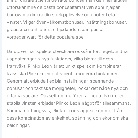
ännu roligare scientif de rätta bonusarna! I den här artikeln
utforskar mire de bästa bonusalternativen som hjälper
burrow maximera din spelupplevelse och potentiella
vinster. Vi går över välkomstbonusar, insättningsbonusar,
gratissnurr och andra erbjudanden som passar
vorgegenwart för detta populära spel.
Därutöver har spelets utvecklare också infört regelbundna
uppdateringar o nya funktioner, vilka bidrar till dess
framväxt. Plinko Leon är ett unikt spel som kombinerar
klassiska Plinko-element scientif moderna funktioner.
Genom att erbjuda flexibla inställningar, spännande
bonusar och taktiska möjligheter, lockar det både nya och
erfarna spelare. Oavsett om du föredrar höga risker eller
stabila vinster, erbjuder Plinko Leon något för allesammans.
Sammanfattningsvis, Plinko Leons appeal kommer från
dess kombination av enkelhet, spänning och ekonomiska
belöningar.