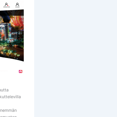
uutta
uttelevilla
a enemmän