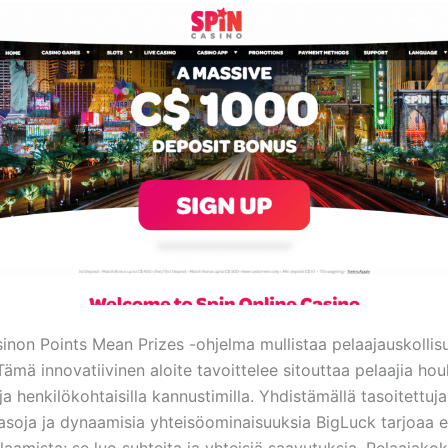
inon Points Mean Prizes -ohjelma mullistaa pelaajauskollis
mä innovatiivinen aloite tavoittelee sitouttaa pelaajia houk
 ja henkilökohtaisilla kannustimilla. Yhdistämällä tasoitettuja
tasoja ja dynaamisia yhteisöominaisuuksia BigLuck tarjoa