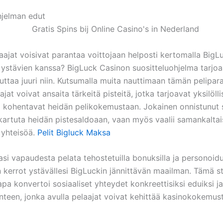
hjelman edut
laajat voisivat parantaa voittojaan helposti kertomalla Big
 ystävien kanssa? BigLuck Casinon suositteluohjelma tarjoaa
ttaa juuri niin. Kutsumalla muita nauttimaan tämän peliparat
ajat voivat ansaita tärkeitä pisteitä, jotka tarjoavat yksilölli
ja kohentavat heidän pelikokemustaan. Jokainen onnistunut s
kartuta heidän pistesaldoaan, vaan myös vaalii samankaltai
 yhteisöä.
Pelit Bigluck Maksa
si vapaudesta pelata tehostetuilla bonuksilla ja personoidui
n kerrot ystävällesi BigLuckin jännittävän maailman. Tämä s
pa konvertoi sosiaaliset yhteydet konkreettisiksi eduiksi j
anteen, jonka avulla pelaajat voivat kehittää kasinokokemus