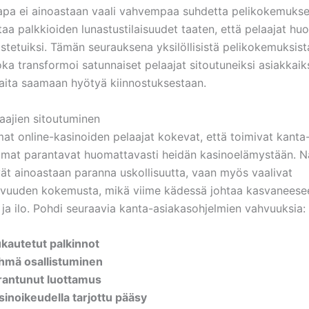
apa ei ainoastaan vaali vahvempaa suhdetta pelikokemukse
aa palkkioiden lunastustilaisuudet taaten, että pelaajat h
stetuiksi. Tämän seurauksena yksilöllisistä pelikokemuksist
oka transformoi satunnaiset pelaajat sitoutuneiksi asiakkaiks
aita saamaan hyötyä kiinnostuksestaan.
aajien sitoutuminen
t online-kasinoiden pelaajat kokevat, että toimivat kanta
lmat parantavat huomattavasti heidän kasinoelämystään. 
vät ainoastaan paranna uskollisuutta, vaan myös vaalivat
vuuden kokemusta, mikä viime kädessä johtaa kasvaneese
 ja ilo. Pohdi seuraavia kanta-asiakasohjelmien vahvuuksia:
kautetut palkinnot
hmä osallistuminen
rantunut luottamus
sinoikeudella tarjottu pääsy