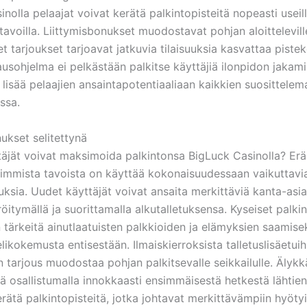
nolla pelaajat voivat kerätä palkintopisteitä nopeasti useil
 tavoilla. Liittymisbonukset muodostavat pohjan aloitteleville
set tarjoukset tarjoavat jatkuvia tilaisuuksia kasvattaa pist
tausohjelma ei pelkästään palkitse käyttäjiä ilonpidon jakami
lisää pelaajien ansaintapotentiaaliaan kaikkien suosittele
ssa.
ukset selitettynä
täjät voivat maksimoida palkintonsa BigLuck Casinolla? Erä
simmista tavoista on käyttää kokonaisuudessaan vaikuttavi
uksia. Uudet käyttäjät voivat ansaita merkittäviä kanta-asia
röitymällä ja suorittamalla alkutalletuksensa. Kyseiset palki
n tärkeitä ainutlaatuisten palkkioiden ja elämyksien saamisek
ikokemusta entisestään. Ilmaiskierroksista talletuslisäetuih
 tarjous muodostaa pohjan palkitsevalle seikkailulle. Älykk
tä osallistumalla innokkaasti ensimmäisestä hetkestä lähtie
erätä palkintopisteitä, jotka johtavat merkittävämpiin hyötyi