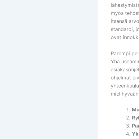
lähestymist
myös tehost
itsensä arvo
standardi, j
ovat innokk
Parempi pel
Yhä useamma
asiakasohje
ohjelmat ei
yhteenkuulu
mielihyvään
Mu
Ry
Pa
Yk