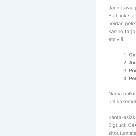
Jännittäviä 
BigLuck Casi
heidän pelik
kasino tarjo
etsiviä.
Ca
Ai
Po
Pe
Nämä palkinn
pelikokemuk
Kanta-asiak
BigLuck Cas
sitoutumista