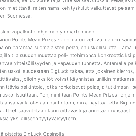
laamista; se luo suhteita ja yhteisiä saavutuksia. Pelaajak
 on mietittävä, miten nämä kehityskulut vaikuttavat pelaam
een Suomessa.
eskiarvopalkinto-ohjelman ymmärtäminen
inon Points Mean Prizes -ohjelma on vetovoimainen kannus
na on parantaa suomalaisten pelaajien uskollisuutta. Tämä 
ajille tilaisuuden muuttaa peli-intohimonsa konkreettisiksi p
vahvaa yhteisöllisyyden ja vapauden tunnetta. Antamalla pal
dän uskollisuudestaan BigLuck takaa, että jokainen kierros, 
ittävältä, jolloin yksilöt voivat käynnistää uniikin matkansa.
nittäviä palkintoja, jotka rohkaisevat pelaajia tutkimaan lis
n uskollisuuttaan. Pohjimmiltaan Points Mean Prizes -ohjel
taansa vailla olevaan nautintoon, mikä näyttää, että BigLuc
voitteet saavutetaan kunnioittavasti ja annetaan runsaasti
sia yksilölliseen tyytyväisyyteen.
ä pisteitä BigLuck Casinolla