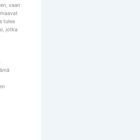
en, vaan
uomaavat
a tulee
i, jotka
-
Nämä
en