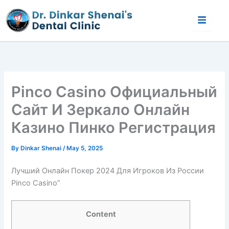
Skip
to
content
Pinco Casino Официальный
Сайт И Зеркало Онлайн
Казино Пинко Регистрация
By
Dinkar Shenai
/
May 5, 2025
Лучший Онлайн Покер 2024 Для Игроков Из России
Pinco Casino”
Content