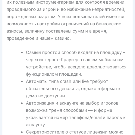
их полезным инструментарием для контроля времени,
проводимого за игрой и во избежание неприятностей,
порожденных азартом. У всех пользователей имеется
возможность настройки ограничений на банковские
взносы, величину поставлены сумм и а время,
проведенное и нашем казино.
Самый простой способ входят на площадку –
через интернет-браузер а вашем мобильном
устройстве, чтобы всецело довольствоваться
функционалом площадки.
Автоматы типа crash или live требуют
обязательного депозита, однако в формате
демо не доступны.
Авторизация и аккаунте на выбор игроков
возможна тремя способами — и форме
указывается номер телефона/email и пароль к
аккаунту.
Секретоносителе о статусе лицензии можно