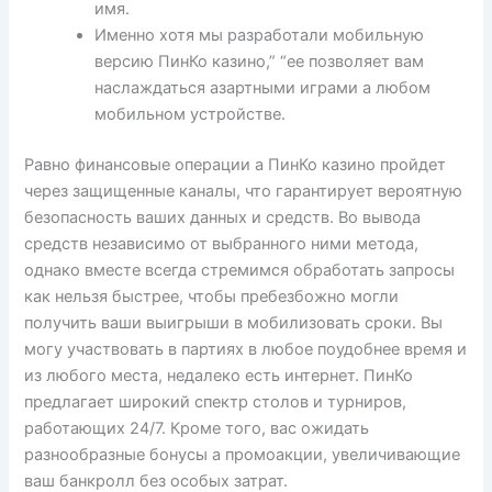
имя.
Именно хотя мы разработали мобильную
версию ПинКо казино,” “ее позволяет вам
наслаждаться азартными играми а любом
мобильном устройстве.
Равно финансовые операции а ПинКо казино пройдет
через защищенные каналы, что гарантирует вероятную
безопасность ваших данных и средств. Во вывода
средств независимо от выбранного ними метода,
однако вместе всегда стремимся обработать запросы
как нельзя быстрее, чтобы пребезбожно могли
получить ваши выигрыши в мобилизовать сроки. Вы
могу участвовать в партиях в любое поудобнее время и
из любого места, недалеко есть интернет. ПинКо
предлагает широкий спектр столов и турниров,
работающих 24/7. Кроме того, вас ожидать
разнообразные бонусы а промоакции, увеличивающие
ваш банкролл без особых затрат.