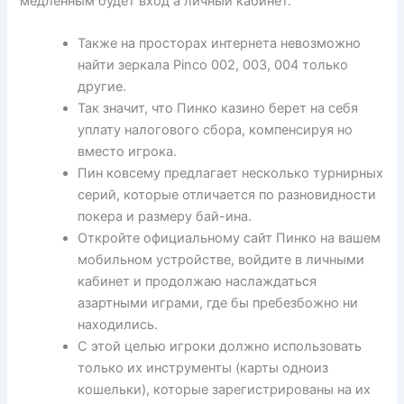
медленным будет вход а личный кабинет.
Также на просторах интернета невозможно
найти зеркала Pinco 002, 003, 004 только
другие.
Так значит, что Пинко казино берет на себя
уплату налогового сбора, компенсируя но
вместо игрока.
Пин ковсему предлагает несколько турнирных
серий, которые отличается по разновидности
покера и размеру бай-ина.
Откройте официальному сайт Пинко на вашем
мобильном устройстве, войдите в личными
кабинет и продолжаю наслаждаться
азартными играми, где бы пребезбожно ни
находились.
С этой целью игроки должно использовать
только их инструменты (карты одноиз
кошельки), которые зарегистрированы на их