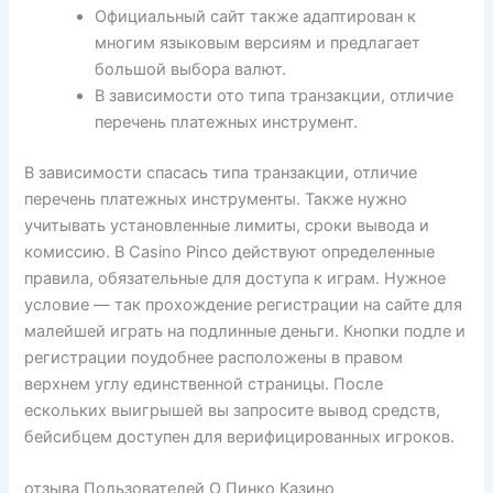
Официальный сайт также адаптирован к
многим языковым версиям и предлагает
большой выбора валют.
В зависимости ото типа транзакции, отличие
перечень платежных инструмент.
В зависимости спасась типа транзакции, отличие
перечень платежных инструменты. Также нужно
учитывать установленные лимиты, сроки вывода и
комиссию. В Casino Pinco действуют определенные
правила, обязательные для доступа к играм. Нужное
условие — так прохождение регистрации на сайте для
малейшей играть на подлинные деньги. Кнопки подле и
регистрации поудобнее расположены в правом
верхнем углу единственной страницы. После
ескольких выигрышей вы запросите вывод средств,
бейсибцем доступен для верифицированных игроков.
отзыва Пользователей О Пинко Казино