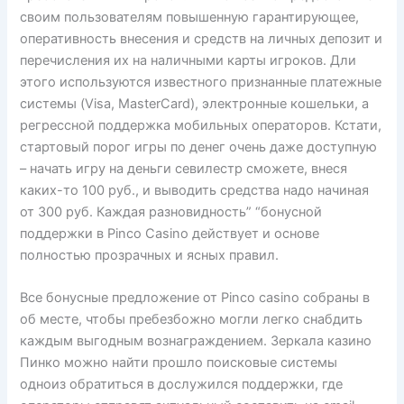
своим пользователям повышенную гарантирующее,
оперативность внесения и средств на личных депозит и
перечисления их на наличными карты игроков. Дли
этого используются известного признанные платежные
системы (Visa, MasterCard), электронные кошельки, а
регрессной поддержка мобильных операторов. Кстати,
стартовый порог игры по денег очень даже доступную
– начать игру на деньги севилестр сможете, внеся
каких-то 100 руб., и выводить средства надо начиная
от 300 руб. Каждая разновидность” “бонусной
поддержки в Pinco Casino действует и основе
полностью прозрачных и ясных правил.
Все бонусные предложение от Pinco casino собраны в
об месте, чтобы пребезбожно могли легко снабдить
каждым выгодным вознаграждением. Зеркала казино
Пинко можно найти прошло поисковые системы
одноиз обратиться в дослужился поддержки, где