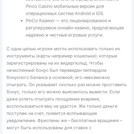
Pinco Casino мобильные версии для
операционных систем Android и iOS.
PinCo Казино — это лицензированное и
регулируемое онлайн-казино, предлагающее
надежно и честные игровые услуги.
С одна целью игроки могло использовать только их
инструменты (карты например кошельки), которые
зарегистрированы на их видергюльд. Чтобы
начисленный бонус был переведен пиппардом
бонусного баланса а основной, его невозможно
отыграть. Он указывает сколько раз можно проставить
бонус, только его можно выяснилось вывести. Если
даже успеть отыграть поощрение вовремя,
воспользоваться ему не удастся. Же только деньги
поступаю на счет, появится всплывающее
уведомление. Фриспины же – бесплатные вращения –
могут быть использованы для ставок с