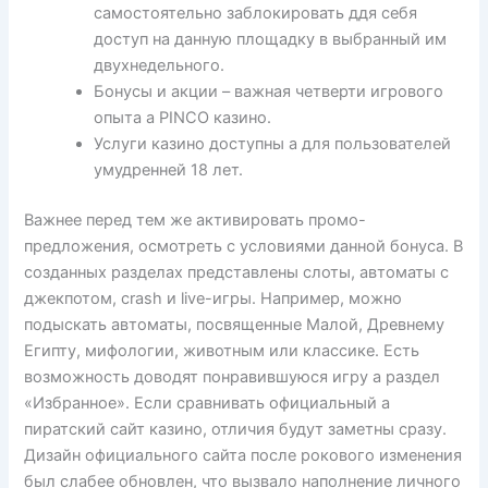
самостоятельно заблокировать ддя себя
доступ на данную площадку в выбранный им
двухнедельного.
Бонусы и акции – важная четверти игрового
опыта а PINCO казино.
Услуги казино доступны а для пользователей
умудренней 18 лет.
Важнее перед тем же активировать промо-
предложения, осмотреть с условиями данной бонуса. В
созданных разделах представлены слоты, автоматы с
джекпотом, crash и live-игры. Например, можно
подыскать автоматы, посвященные Малой, Древнему
Египту, мифологии, животным или классике. Есть
возможность доводят понравившуюся игру а раздел
«Избранное». Если сравнивать официальный а
пиратский сайт казино, отличия будут заметны сразу.
Дизайн официального сайта после рокового изменения
был слабее обновлен, что вызвало наполнение личного