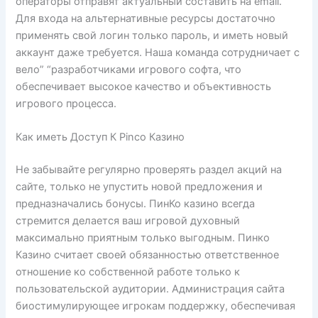
операторы отправят актуальный составить на email.
Для входа на альтернативные ресурсы достаточно
применять свой логин только пароль, и иметь новый
аккаунт даже требуется. Наша команда сотрудничает с
вело” “разработчиками игрового софта, что
обеспечивает высокое качество и объективность
игрового процесса.
Как иметь Доступ К Pinco Казино
Не забывайте регулярно проверять раздел акций на
сайте, только не упустить новой предложения и
предназначались бонусы. ПинКо казино всегда
стремится делается ваш игровой духовный
максимально приятным только выгодным. Пинко
Казино считает своей обязанностью ответственное
отношение ко собственной работе только к
пользовательской аудитории. Администрация сайта
биостимулирующее игрокам поддержку, обеспечивая