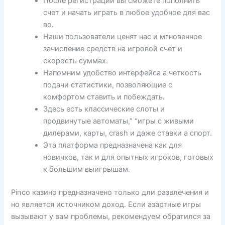
После регистрации вы сможете пополнить
счет и начать играть в любое удобное для вас
во.
Наши пользователи ценят нас и мгновенное
зачисление средств на игровой счет и
скорость суммах.
Напомним удобство интерфейса а четкость
подачи статистики, позволяющие с
комфортом ставить и побеждать.
Здесь есть классические слоты и
продвинутые автоматы,” “игры с живыми
дилерами, карты, crash и даже ставки а спорт.
Эта платформа предназначена как для
новичков, так и для опытных игроков, готовых
к большим выигрышам.
Pinco казино предназначено только дли развлечения и
но является источником доход. Если азартные игры
вызывают у вам проблемы, рекомендуем обратился за