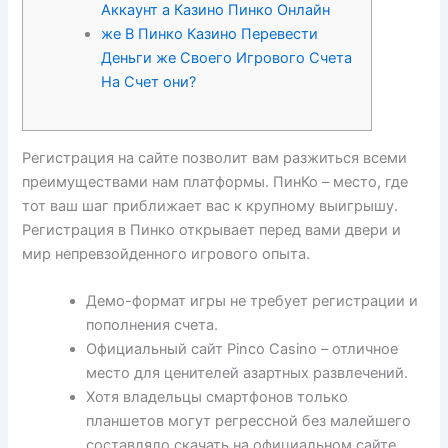
Аккаунт а Казино Пинко Онлайн
же В Пинко Казино Перевести
Деньги же Своего Игрового Счета
На Счет они?
Регистрация на сайте позволит вам разжиться всеми
преимуществами нам платформы. ПинКо – место, где
тот ваш шаг приближает вас к крупному выигрышу.
Регистрация в Пинко открывает перед вами двери и
мир непревзойденного игрового опыта.
Демо-формат игры не требует регистрации и
пополнения счета.
Официальный сайт Pinco Casino – отличное
место для ценителей азартных развлечений.
Хотя владельцы смартфонов только
планшетов могут регрессной без малейшего
составляло скачать на официальном сайте