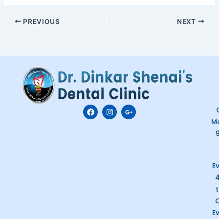
PREVIOUS
NEXT
F
I
G
C
a
n
o
M
c
s
o
e
t
g
b
a
l
o
g
e
o
r
-
k
a
p
E
m
l
u
s
-
g
C
E