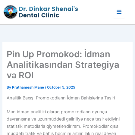
Skip
to
content
Pin Up Promokod: İdman
Analitikasından Strategiya
və ROI
By
Prathamesh Mane
/
October 5, 2025
Analitik Baxış: Promokodların İdman Bahislərinə Təsiri
Mən idman analitiki olaraq promokodların oyunçu
davranışına və uzunmüddətli gəlirliliyə necə təsir etdiyini
statistik metodlarla qiymətləndirirəm. Promokodlar qısa
müddətli trafik və bahis həcmini artırır, lakin real dəyəri