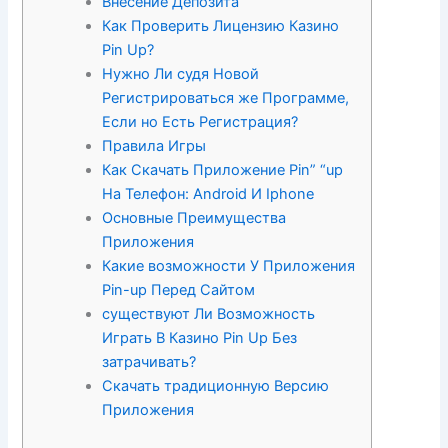
Внесение Депозита
Как Проверить Лицензию Казино
Pin Up?
Нужно Ли судя Новой
Регистрироваться же Программе,
Если но Есть Регистрация?
Правила Игры
Как Скачать Приложение Pin” “up
На Телефон: Android И Iphone
Основные Преимущества
Приложения
Какие возможности У Приложения
Pin-up Перед Сайтом
существуют Ли Возможность
Играть В Казино Pin Up Без
затрачивать?
Скачать традиционную Версию
Приложения