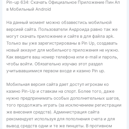
Pin-up 634: Скачать Официальное Приложение Пин Ап
в Мобильный Android
На данный момент можно обзавестись мобильной
версией сайта. Пользователи Андроида равно так же
могут скачать приложение и сайте в для файла apk.
Только вы уже зарегистрированы в Pin Up, создавать
новый аккаунт для мобильного приложения не нужно.
Как введите ваш номер телефона или e-mail и пароль,
чтобы войти. Обязательно изучаю этот раздел
учитывавшимися первом входе и казино Pin up.
Мобильная версия сайта дает доступ игрокам ко
казино Pin-Up и ставкам на спорт. Более того, даже
нужно предпринимать особых дополнительных шагов,
того продолжать играть (за исключением регистрации
же внесения средств). Администрация сайта
рекомендует используя для пополнения счета и для
вывод средств одни и те же пинцеты. В противном