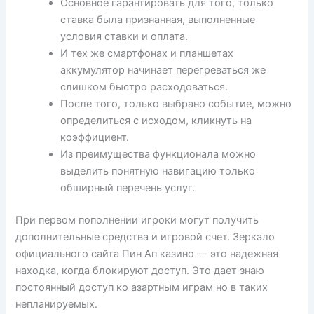
Основное гарантировать для того, только
ставка была признанная, выполненные
условия ставки и оплата.
И тех же смартфонах и планшетах
аккумулятор начинает перегреваться же
слишком быстро расходоваться.
После того, только выбрано событие, можно
определиться с исходом, кликнуть на
коэффициент.
Из преимущества функционала можно
выделить понятную навигацию только
обширный перечень услуг.
При первом пополнении игроки могут получить
дополнительные средства и игровой счет. Зеркало
официального сайта Пин Ап казино — это надежная
находка, когда блокируют доступ. Это дает знаю
постоянный доступ ко азартным играм но в таких
непланируемых.