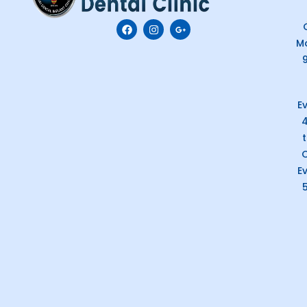
F
I
G
C
a
n
o
M
c
s
o
e
t
g
b
a
l
o
g
e
o
r
-
k
a
p
E
m
l
u
s
-
g
C
E