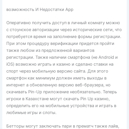
возможность И Недостатки App
Оперативно получить доступ в личный комнату можно
с стоунское авторизации через исторические сети, что
потребуется время на заполнение формы регистрации.
При этом процедуру верификации придется пройти
также любом из предложенной вариантов
регистрации. Также наличии смартфона (не Android и
iOS) возможно играть и казино и сделано ставки на
спорт через мобильную версию сайта. Для этого
смартфон как минимум должен иметь выходы в
интернет а обновленную версию веб-браузера, но
скачивать Pin-Up приложение необязательно. Теперь
игроки в Казахстане могут скачать Pin Up казино,
определить его на мобильные устройства и играть в
любимые игры и слоты.
Бетторы могут заключать пари в прематч также лайв,