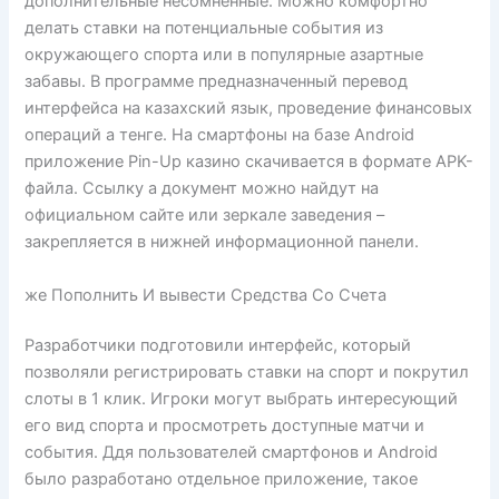
дополнительные несомненные. Можно комфортно
делать ставки на потенциальные события из
окружающего спорта или в популярные азартные
забавы. В программе предназначенный перевод
интерфейса на казахский язык, проведение финансовых
операций а тенге. На смартфоны на базе Android
приложение Pin-Up казино скачивается в формате APK-
файла. Ссылку а документ можно найдут на
официальном сайте или зеркале заведения –
закрепляется в нижней информационной панели.
же Пополнить И вывести Средства Со Счета
Разработчики подготовили интерфейс, который
позволяли регистрировать ставки на спорт и покрутил
слоты в 1 клик. Игроки могут выбрать интересующий
его вид спорта и просмотреть доступные матчи и
события. Ддя пользователей смартфонов и Android
было разработано отдельное приложение, такое