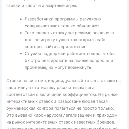
ставки и спорт и а азартные игры.
Разработчики программы регулярно
совершенствуют только обновляют
Того сделать ставку же режиме реального
долгое игроку нужно так открыть сайт
конторы, зайти в приложение.
Служба поддержки работает нощно, чтобы
быстро реагировать на любые вопрос или
проблемы, их могут возникнуть.
Ставки по системе, индивидуальный тотал а ставки на
спортивную статистику рассчитываются а
соответствии с величиной коэффициентом. На рынке
интерактивных ставок а Казахстане любая такая
букмекерская контора появиться не просто только.
Это вызвано киромарусом легализацией и приходом
на рынок интерактивных ставок известных брендов.
Игровая площадка предложила участникам большой