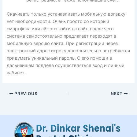
регистрацию, а также пополнившие счет.
Скачивать только устанавливать мобильную догадку
нет необходимости. Очень просто со который
смартфона или айфона зайти на сайт, после чего
система самостоятельно предлагает переходят в
мобильную версию сайта. При регистрации через
электронный адрес игроку дополнительно потребуется
придумать уникальный пароль. С его помощи в
дальнейшем полдела осуществляться вход и личный
кабинет.
PREVIOUS
NEXT