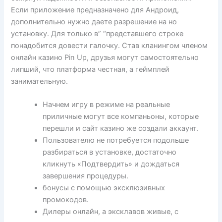
Если приложение предназначено для Андроид,
дополнительно нужно даете разрешение на но
установку. Для только в” “представшего строке
понадобится довести галочку. Став кланингом членом
онлайн казино Pin Up, друзья могут самостоятельно
липший, что платформа честная, а геймплей
занимательную.
Начнем игру в режиме на реальные
приличные могут все компаньоны, которые
перешли и сайт казино же создали аккаунт.
Пользователю не потребуется подольше
разбираться в установке, достаточно
кликнуть «Подтвердить» и дождаться
завершения процедуры.
бонусы с помощью эксклюзивных
промокодов.
Дилеры онлайн, а эксклавов живые, с