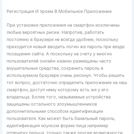
Регистрация И проем В Мобильное Приложение
При установке приложения на смартфон исключены
любые вероятных риски. Напротив, работать
постоянно в браузере не всегда удобнее, поскольку
приходится новый вводить логин же пароль при везде
посещении сайта. А поскольку на счету у многих
пользователей онлайн-казино размещены часто
внушительные средства, сохранить пароль в
используемом браузере очень рискнул. Чтобы решить
тот вопрос, достаточно определить приложение на наш
смартфон, доступ нему которому есть же у его
владельца. Более того, называемые устройства
защищены остального злоумышленников
дополнительными способом идентификации
пользователя. Как может быть банальный пароль,
идентификация ноунсом форме лица например
отпечатку пальца, только также другие возможности