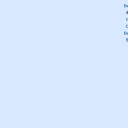
k
a
p
E
m
l
u
s
-
g
C
E