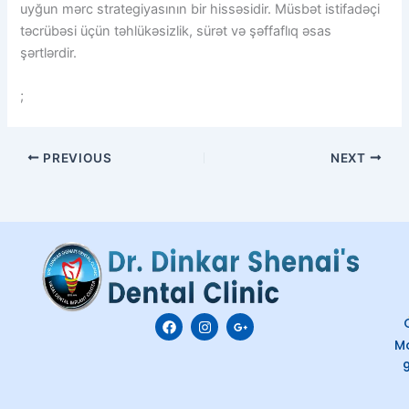
uyğun mərc strategiyasının bir hissəsidir. Müsbət istifadəçi
təcrübəsi üçün təhlükəsizlik, sürət və şəffaflıq əsas
şərtlərdir.
;
PREVIOUS
NEXT
F
I
G
C
a
n
o
M
c
s
o
e
t
g
b
a
l
o
g
e
o
r
-