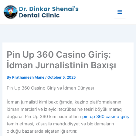
Skip
to
content
Pin Up 360 Casino Giriş:
İdman Jurnalistinin Baxışı
By
Prathamesh Mane
/
October 5, 2025
Pin Up 360 Casino Giriş və İdman Dünyası
İdman jurnalisti kimi baxdığımda, kazino platformalarının
idman mərcləri və izləyici təcrübəsinə təsiri böyük maraq
doğurur. Pin Up 360 kimi xidmətlərin
pin up 360 casino giriş
təmin etməsi, xüsusilə məhdudiyyət və bloklamaların
olduğu bazarlarda əlçatanlığı artırır.