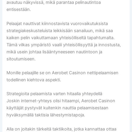
avautuu näkyvissä, mikä parantaa pelinautintoa
entisestään.
Pelaajat nauttivat kiinnostavista vuorovaikutuksista
strategiakeskusteluista leikkisään sanailuun, mikä saa
kaiken pelin vaikuttamaan yhteisölliseltä tapahtumalta.
Tämä vilkas ympäristö vaalii yhteisöllisyyttä ja innostusta,
mikä usein johtaa lisääntyneeseen nautintoon ja
sitoutumiseen.
Monille pelaajille se on Aerobet Casinon nettipelaamisen
todellinen kiehtova aspekti.
Strategioita pelaamista varten hitaalla yhteydellä
Joskin internet-yhteys olisi hitaampi, Aerobet Casinon
käyttäjät pystyvät kuitenkin nauttia pelaamisestaan
hyväksymällä taktisia lähestymistapoja.
Alla on joitakin tärkeitä taktiikoita, jotka kannattaa ottaa