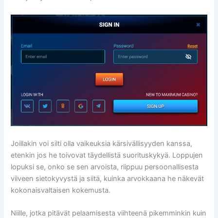
Joillakin voi silti olla vaikeuksia kärsivällisyyden kanssa,
etenkin jos he toivovat täydellistä suorituskykyä. Loppujen
lopuksi se, onko se sen arvoista, riippuu persoonallisesta
viiveen sietokyvystä ja siitä, kuinka arvokkaana he näkevät
kokonaisvaltaisen kokemusta.
Niille, jotka pitävät pelaamisesta viihteenä pikemminkin kuin