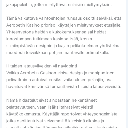
jakajapeleihin, jotka miellyttävät erilaisiin mieltymyksiin.
Tämä vaikuttava vaihtoehtojen runsaus osoitti selväksi, että
Aerobetin Kasino priorisoi käyttäjien mieltymykset etusijalle.
Yhteenvetona heidän alkukokemuksensa sai heidät
innostumaan tutkimaan kasinoa lisää, koska
silmiinpistävän designin ja laajan pelikokoelman yhdistelmä
muodosti toiveikkaan pohjan mahtavalle pelimatkalle.
Hitaiden latausviiveiden yli navigointi
Vaikka Aerobetin Casinon eloisa design ja monipuolinen
pelivalikoima antoivat ensiksi vaikutuksen pelaajiin, osa
havaitsivat kärsivänsä turhauttavista hitaista latausviiveistä.
Nämä hidastelut eivät ainoastaan heikentäneet
pelattavuuteen, vaan lisäksi tahrasivat yleistä
käyttökokemusta. Käyttäjät raportoivat yhteysongelmista,
jotka osoittautuivat selvemmiltä kiireisinä aikoina ja
aiheuttivat kärsimättömyyden aikoihin pelien latautumista