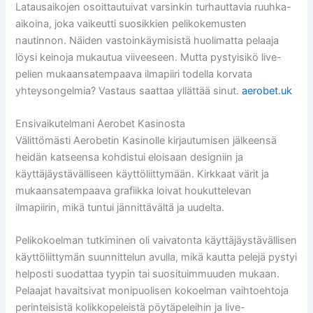
Latausaikojen osoittautuivat varsinkin turhauttavia ruuhka-
aikoina, joka vaikeutti suosikkien pelikokemusten
nautinnon. Näiden vastoinkäymisistä huolimatta pelaaja
löysi keinoja mukautua viiveeseen. Mutta pystyisikö live-
pelien mukaansatempaava ilmapiiri todella korvata
yhteysongelmia? Vastaus saattaa yllättää sinut.
aerobet.uk
Ensivaikutelmani Aerobet Kasinosta
Välittömästi Aerobetin Kasinolle kirjautumisen jälkeensä
heidän katseensa kohdistui eloisaan designiin ja
käyttäjäystävälliseen käyttöliittymään. Kirkkaat värit ja
mukaansatempaava grafiikka loivat houkuttelevan
ilmapiirin, mikä tuntui jännittävältä ja uudelta.
Pelikokoelman tutkiminen oli vaivatonta käyttäjäystävällisen
käyttöliittymän suunnittelun avulla, mikä kautta pelejä pystyi
helposti suodattaa tyypin tai suosituimmuuden mukaan.
Pelaajat havaitsivat monipuolisen kokoelman vaihtoehtoja
perinteisistä kolikkopeleistä pöytäpeleihin ja live-