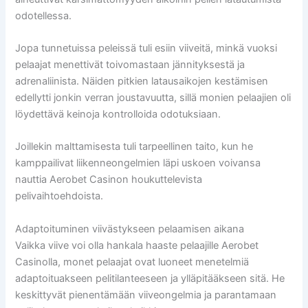
odotellessa.
Jopa tunnetuissa peleissä tuli esiin viiveitä, minkä vuoksi
pelaajat menettivät toivomastaan jännityksestä ja
adrenaliinista. Näiden pitkien latausaikojen kestämisen
edellytti jonkin verran joustavuutta, sillä monien pelaajien oli
löydettävä keinoja kontrolloida odotuksiaan.
Joillekin malttamisesta tuli tarpeellinen taito, kun he
kamppailivat liikenneongelmien läpi uskoen voivansa
nauttia Aerobet Casinon houkuttelevista
pelivaihtoehdoista.
Adaptoituminen viivästykseen pelaamisen aikana
Vaikka viive voi olla hankala haaste pelaajille Aerobet
Casinolla, monet pelaajat ovat luoneet menetelmiä
adaptoituakseen pelitilanteeseen ja ylläpitääkseen sitä. He
keskittyvät pienentämään viiveongelmia ja parantamaan