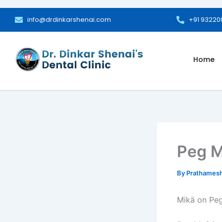
Skip
to
info@drdinkarshenai.com
+91 9322
content
Home
Peg M
By
Prathames
Mikä on Pe