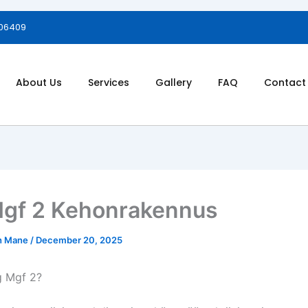
006409
About Us
Services
Gallery
FAQ
Contact
gf 2 Kehonrakennus
h Mane
/
December 20, 2025
g Mgf 2?