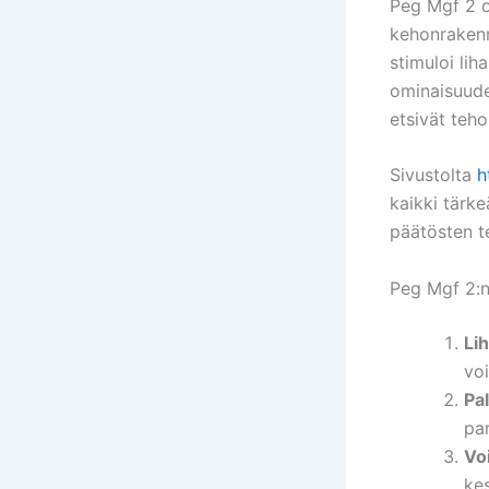
Peg Mgf 2 on
kehonrakenn
stimuloi lih
ominaisuude
etsivät teh
Sivustolta
h
kaikki tärke
päätösten t
Peg Mgf 2:
Li
vo
Pa
par
Vo
kes