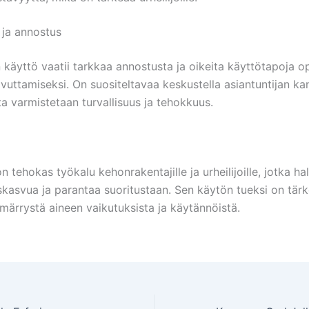
 ja annostus
 käyttö vaatii tarkkaa annostusta ja oikeita käyttötapoja o
avuttamiseksi. On suositeltavaa keskustella asiantuntijan k
ta varmistetaan turvallisuus ja tehokkuus.
 tehokas työkalu kehonrakentajille ja urheilijoille, jotka ha
askasvua ja parantaa suoritustaan. Sen käytön tueksi on tär
märrystä aineen vaikutuksista ja käytännöistä.