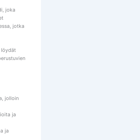
i, joka
et
essa, jotka
löydät
perustuvien
 jolloin
oita ja
a ja