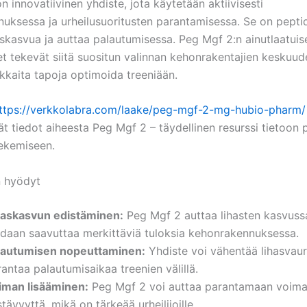
 innovatiivinen yhdiste, jota käytetään aktiivisesti
uksessa ja urheilusuoritusten parantamisessa. Se on peptid
askasvua ja auttaa palautumisessa. Peg Mgf 2:n ainutlaatuis
t tekevät siitä suositun valinnan kehonrakentajien keskuud
okkaita tapoja optimoida treeniään.
ttps://verkkolabra.com/laake/peg-mgf-2-mg-hubio-pharm/
ät tiedot aiheesta Peg Mgf 2 – täydellinen resurssi tietoon 
ekemiseen.
n hyödyt
haskasvun edistäminen:
Peg Mgf 2 auttaa lihasten kasvussa,
idaan saavuttaa merkittäviä tuloksia kehonrakennuksessa.
lautumisen nopeuttaminen:
Yhdiste voi vähentää lihasvauri
antaa palautumisaikaa treenien välillä.
iman lisääminen:
Peg Mgf 2 voi auttaa parantamaan voima
tävyyttä, mikä on tärkeää urheilijoille.