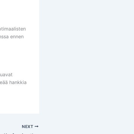
ptimaalisten
anssa ennen
luavat
keää hankkia
NEXT