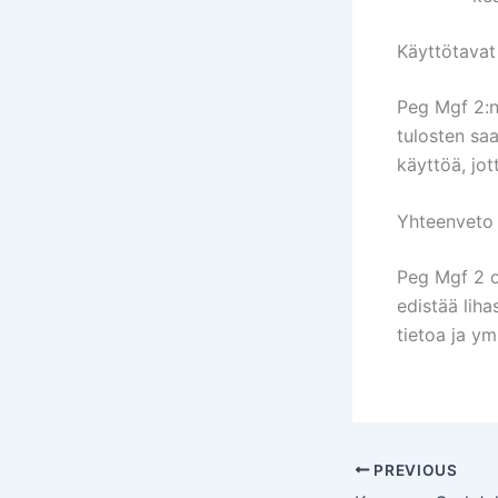
Käyttötavat
Peg Mgf 2:n
tulosten sa
käyttöä, jot
Yhteenveto
Peg Mgf 2 on
edistää lih
tietoa ja ym
PREVIOUS