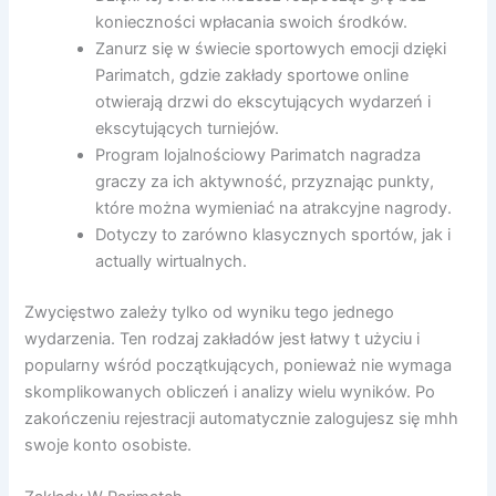
konieczności wpłacania swoich środków.
Zanurz się w świecie sportowych emocji dzięki
Parimatch, gdzie zakłady sportowe online
otwierają drzwi do ekscytujących wydarzeń i
ekscytujących turniejów.
Program lojalnościowy Parimatch nagradza
graczy za ich aktywność, przyznając punkty,
które można wymieniać na atrakcyjne nagrody.
Dotyczy to zarówno klasycznych sportów, jak i
actually wirtualnych.
Zwycięstwo zależy tylko od wyniku tego jednego
wydarzenia. Ten rodzaj zakładów jest łatwy t użyciu i
popularny wśród początkujących, ponieważ nie wymaga
skomplikowanych obliczeń i analizy wielu wyników. Po
zakończeniu rejestracji automatycznie zalogujesz się mhh
swoje konto osobiste.