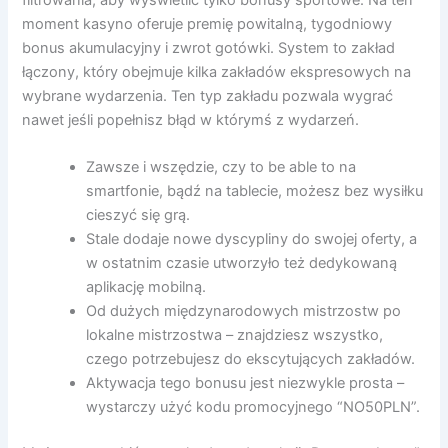
moment kasyno oferuje premię powitalną, tygodniowy
bonus akumulacyjny i zwrot gotówki. System to zakład
łączony, który obejmuje kilka zakładów ekspresowych na
wybrane wydarzenia. Ten typ zakładu pozwala wygrać
nawet jeśli popełnisz błąd w którymś z wydarzeń.
Zawsze i wszędzie, czy to be able to na
smartfonie, bądź na tablecie, możesz bez wysiłku
cieszyć się grą.
Stale dodaje nowe dyscypliny do swojej oferty, a
w ostatnim czasie utworzyło też dedykowaną
aplikację mobilną.
Od dużych międzynarodowych mistrzostw po
lokalne mistrzostwa – znajdziesz wszystko,
czego potrzebujesz do ekscytujących zakładów.
Aktywacja tego bonusu jest niezwykle prosta –
wystarczy użyć kodu promocyjnego “NO50PLN”.