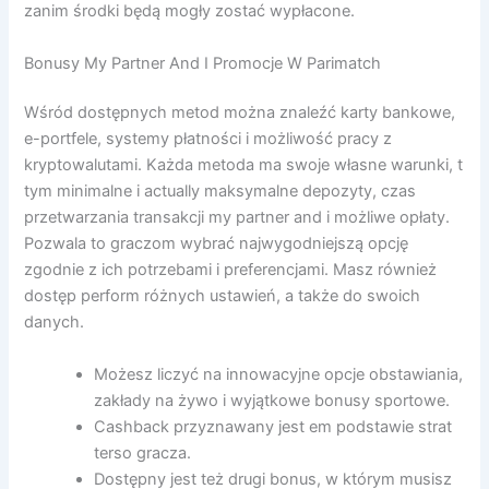
zanim środki będą mogły zostać wypłacone.
Bonusy My Partner And I Promocje W Parimatch
Wśród dostępnych metod można znaleźć karty bankowe,
e-portfele, systemy płatności i możliwość pracy z
kryptowalutami. Każda metoda ma swoje własne warunki, t
tym minimalne i actually maksymalne depozyty, czas
przetwarzania transakcji my partner and i możliwe opłaty.
Pozwala to graczom wybrać najwygodniejszą opcję
zgodnie z ich potrzebami i preferencjami. Masz również
dostęp perform różnych ustawień, a także do swoich
danych.
Możesz liczyć na innowacyjne opcje obstawiania,
zakłady na żywo i wyjątkowe bonusy sportowe.
Cashback przyznawany jest em podstawie strat
terso gracza.
Dostępny jest też drugi bonus, w którym musisz