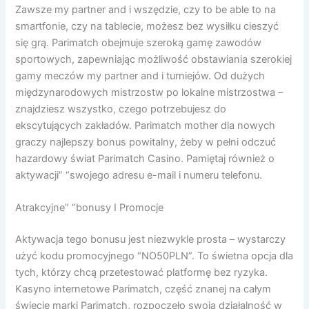
Zawsze my partner and i wszędzie, czy to be able to na
smartfonie, czy na tablecie, możesz bez wysiłku cieszyć
się grą. Parimatch obejmuje szeroką gamę zawodów
sportowych, zapewniając możliwość obstawiania szerokiej
gamy meczów my partner and i turniejów. Od dużych
międzynarodowych mistrzostw po lokalne mistrzostwa –
znajdziesz wszystko, czego potrzebujesz do
ekscytujących zakładów. Parimatch mother dla nowych
graczy najlepszy bonus powitalny, żeby w pełni odczuć
hazardowy świat Parimatch Casino. Pamiętaj również o
aktywacji” “swojego adresu e-mail i numeru telefonu.
Atrakcyjne” “bonusy I Promocje
Aktywacja tego bonusu jest niezwykle prosta – wystarczy
użyć kodu promocyjnego “NO50PLN”. To świetna opcja dla
tych, którzy chcą przetestować platformę bez ryzyka.
Kasyno internetowe Parimatch, część znanej na całym
świecie marki Parimatch, rozpoczęło swoją działalność w