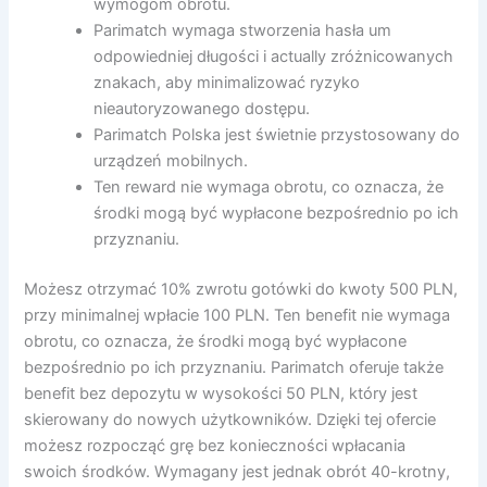
wymogom obrotu.
Parimatch wymaga stworzenia hasła um
odpowiedniej długości i actually zróżnicowanych
znakach, aby minimalizować ryzyko
nieautoryzowanego dostępu.
Parimatch Polska jest świetnie przystosowany do
urządzeń mobilnych.
Ten reward nie wymaga obrotu, co oznacza, że
środki mogą być wypłacone bezpośrednio po ich
przyznaniu.
Możesz otrzymać 10% zwrotu gotówki do kwoty 500 PLN,
przy minimalnej wpłacie 100 PLN. Ten benefit nie wymaga
obrotu, co oznacza, że środki mogą być wypłacone
bezpośrednio po ich przyznaniu. Parimatch oferuje także
benefit bez depozytu w wysokości 50 PLN, który jest
skierowany do nowych użytkowników. Dzięki tej ofercie
możesz rozpocząć grę bez konieczności wpłacania
swoich środków. Wymagany jest jednak obrót 40-krotny,