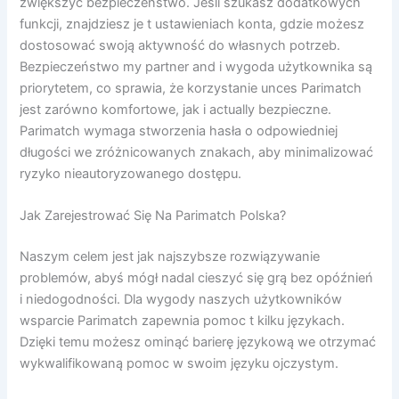
zwiększyć bezpieczeństwo. Jeśli szukasz dodatkowych
funkcji, znajdziesz je t ustawieniach konta, gdzie możesz
dostosować swoją aktywność do własnych potrzeb.
Bezpieczeństwo my partner and i wygoda użytkownika są
priorytetem, co sprawia, że korzystanie unces Parimatch
jest zarówno komfortowe, jak i actually bezpieczne.
Parimatch wymaga stworzenia hasła o odpowiedniej
długości we zróżnicowanych znakach, aby minimalizować
ryzyko nieautoryzowanego dostępu.
Jak Zarejestrować Się Na Parimatch Polska?
Naszym celem jest jak najszybsze rozwiązywanie
problemów, abyś mógł nadal cieszyć się grą bez opóźnień
i niedogodności. Dla wygody naszych użytkowników
wsparcie Parimatch zapewnia pomoc t kilku językach.
Dzięki temu możesz ominąć barierę językową we otrzymać
wykwalifikowaną pomoc w swoim języku ojczystym.