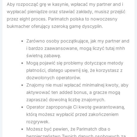
Aby rozpocząć grę w kasynie, wpłacać my partner and i
wypłacać pieniądze oraz stawiać zakłady, musisz przejść
przez eight proces. Parimatch polska to nowoczesny
bukmacher oferujący szeroką gamę dyscyplin.
Zarówno osoby początkujące, jak my partner and
i bardzo zaawansowane, mogą liczyć tutaj mhh
świetną zabawę.
Mogą pojawić się problemy dotyczące metody
płatności, dlatego upewnij się, że korzystasz z
dozwolonych operatorów.
Znajomy nie musi wpłacać minimalnej kwoty, aby
aktywować ten added bonus, a gracze mogą
zapraszać dowolną liczbę znajomych.
Operator zaproponuje Ci kwotę gwarantowaną,
którą możesz wypłacić przed zakończeniem
rozgrywek.
Możesz być pewien, że Parimatch dba o
bezpieczeństwo Twoich danych osobowych za