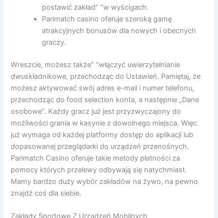
postawić zakład” “w wyścigach.
Parimatch casino oferuje szeroką gamę
atrakcyjnych bonusów dla nowych i obecnych
graczy.
Wreszcie, możesz także” “włączyć uwierzytelnianie
dwuskładnikowe, przechodząc do Ustawień. Pamiętaj, że
możesz aktywować swój adres e-mail i numer telefonu,
przechodząc do food selection konta, a następnie „Dane
osobowe”. Każdy gracz już jest przyzwyczajony do
możliwości grania w kasynie z dowolnego miejsca. Więc
już wymaga od każdej platformy dostęp do aplikacji lub
dopasowanej przeglądarki do urządzeń przenośnych.
Parimatch Casino oferuje takie metody płatności za
pomocy których przelewy odbywają się natychmiast.
Mamy bardzo duży wybór zakładów na żywo, na pewno
znajdź coś dla siebie.
Zakłady Sportowe Z Urządzeń Mobilnych