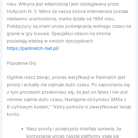
roku. Witryna jest własnością i jest obsługiwana przez
Hollycorn N. V. Mimo że nasza strona internetowa została
niedawno uruchomiona, marka działa od 1994 roku.
Polskjczycy są znani unces poświęcania wolnego czasu na
granie w gry losowe. Specjaliści obecni na stronie
posiadają wiedzę w swoich dyscyplinach
https://parimatch-bet.pl/
.
Popularne Gry
Ogólnie rzecz biorąc, proces weryfikacji w Parimatch jest
prosty i actually nie zajmuje dużo czasu. Po zapoznaniu się
z tym procesem przekonasz się, że jest on łatwy i nie und
nimmer zajmie dużo czasu. Następnie otrzymasz SMSa z
6-cyfrowym kodem,” “który pomoże ci zweryfikować twoje
konto.
Nasz prosty i przejrzysty interfejs sprawia, że
korzystanie unces naszej platformy staje się