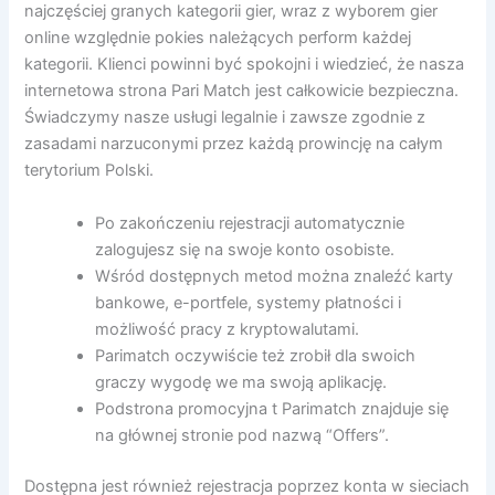
najczęściej granych kategorii gier, wraz z wyborem gier
online względnie pokies należących perform każdej
kategorii. Klienci powinni być spokojni i wiedzieć, że nasza
internetowa strona Pari Match jest całkowicie bezpieczna.
Świadczymy nasze usługi legalnie i zawsze zgodnie z
zasadami narzuconymi przez każdą prowincję na całym
terytorium Polski.
Po zakończeniu rejestracji automatycznie
zalogujesz się na swoje konto osobiste.
Wśród dostępnych metod można znaleźć karty
bankowe, e-portfele, systemy płatności i
możliwość pracy z kryptowalutami.
Parimatch oczywiście też zrobił dla swoich
graczy wygodę we ma swoją aplikację.
Podstrona promocyjna t Parimatch znajduje się
na głównej stronie pod nazwą “Offers”.
Dostępna jest również rejestracja poprzez konta w sieciach