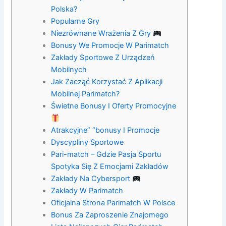
Polska?
Popularne Gry
Niezrównane Wrażenia Z Gry
Bonusy We Promocje W Parimatch
Zakłady Sportowe Z Urządzeń
Mobilnych
Jak Zacząć Korzystać Z Aplikacji
Mobilnej Parimatch?
Świetne Bonusy I Oferty Promocyjne
Atrakcyjne” “bonusy I Promocje
Dyscypliny Sportowe
Pari-match – Gdzie Pasja Sportu
Spotyka Się Z Emocjami Zakładów
Zakłady Na Cybersport
Zakłady W Parimatch
Oficjalna Strona Parimatch W Polsce
Bonus Za Zaproszenie Znajomego