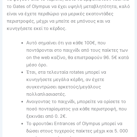
το Gates of Olympus να έχει υψηλή μεταβλητότητα, καλό
είναι να έχετε περιθώριο για μερικές εκατοντάδες
περιστροφές, μέχρι να μπείτε σε μπόνους και να
κυνηγήσετε εκεί το κέρδος.
Αυτό σημαίνει ότι για κάθε 100€, που
ποντάρονται στο παιχνίδι από τους παίκτες των
on the web καζίνο, θα επιστραφούν 96. 5€ κατά
μέσο όρο.
Έτσι, στα τελευταία rotates μπορεί να
κυνηγήσετε μεγάλα κέρδη, αν έχετε
συγκεντρώσει αρκετούς/μεγάλους
πολλαπλασιαστές.
Ανοιγοντας το παιχνίδι, μπορείτε να ορίσετε το
ποσό πονταρίσματος για κάθε περιστροφή, που
ξεκινάει από 0. 2€.
Το φρουτάκι Entrances of Olympus μπορεί να
δώσει στους τυχερούς παίκτες μέχρι και 5. 000