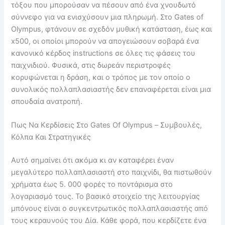
τόξου που μπορούσαν να πέσουν από ένα χνουδωτό
σύννεφο για να ενισχύσουν μια πληρωμή. Στο Gates of
Olympus, φτάνουν σε σχεδόν μυθική κατάσταση, έως και
x500, οι οποίοι μπορούν να απογειώσουν σοβαρά ένα
κανονικό κέρδος instructions σε όλες τις φάσεις του
παιχνιδιού. Φυσικά, στις δωρεάν περιστροφές
κορυφώνεται η δράση, και ο τρόπος με τον οποίο ο
συνολικός πολλαπλασιαστής δεν επαναφέρεται είναι μια
σπουδαία ανατροπή.
Πως Να Κερδίσεις Στο Gates Of Olympus – Συμβουλές,
Κόλπα Και Στρατηγικές
Αυτό σημαίνει ότι ακόμα κι αν καταφέρει έναν
μεγαλύτερο πολλαπλασιαστή στο παιχνίδι, θα πιστωθούν
χρήματα έως 5. 000 φορές το ποντάρισμα στο
λογαριασμό τους. Το βασικό στοιχείο της λειτουργίας
μπόνους είναι ο συγκεντρωτικός πολλαπλασιαστής από
τους κεραυνούς του Δία. Κάθε φορά, που κερδίζετε ένα