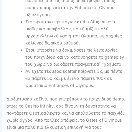
διαφορές από τις απλές περιστροφές, όπως
διαπιστώσαμε κατά την Entrance of Olympus
αξιολόγηση.
Στο φρουτάκι πρωταγωνιστεί ο Δίας, σε ένα
αισθητικό περιβάλλον, που θυμίζει πολύ
αρχαιοελληνικό ναό ή τον Όλυμπο, με αρχαίες
κολώνες δωρικού ρυθμού.
Έτσι, μπορείτε να δοκιμάσετε τις λειτουργίες
του παιχνιδιού και να κατανοήσετε το gameplay
του χωρίς να ρισκάρετε πραγματικά” “χρήματα.
Αν έχετε τέσσερα scatter παίρνετε 3x, με πέντε
θα πάρετε 5x και με έξι θα πάρετε 100x σε
φρουτακια Entrances of Olympus.
Διαδικτυακά καζίνο, που επιτρέπουν το παιχνίδι σε demo,
όπως το Casino Infinity, σας δίνουν τη δυνατότητα να
ποντάρετε ψεύτικα λεφτά και να απολαύσετε το παιχνίδι
χωρίς άγχος. Από πολλές απόψεις, το Gates of Olympus
είναι μια πολύ πιο ελκυστική επιλογή για τους