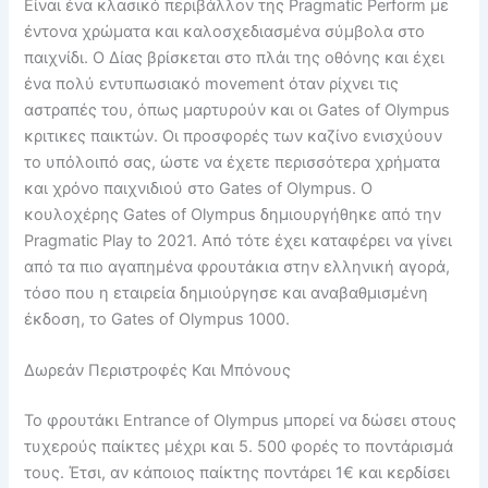
Είναι ένα κλασικό περιβάλλον της Pragmatic Perform με
έντονα χρώματα και καλοσχεδιασμένα σύμβολα στο
παιχνίδι. Ο Δίας βρίσκεται στο πλάι της οθόνης και έχει
ένα πολύ εντυπωσιακό movement όταν ρίχνει τις
αστραπές του, όπως μαρτυρούν και οι Gates of Olympus
κριτικες παικτών. Οι προσφορές των καζίνο ενισχύουν
το υπόλοιπό σας, ώστε να έχετε περισσότερα χρήματα
και χρόνο παιχνιδιού στο Gates of Olympus. Ο
κουλοχέρης Gates of Olympus δημιουργήθηκε από την
Pragmatic Play to 2021. Από τότε έχει καταφέρει να γίνει
από τα πιο αγαπημένα φρουτάκια στην ελληνική αγορά,
τόσο που η εταιρεία δημιούργησε και αναβαθμισμένη
έκδοση, το Gates of Olympus 1000.
Δωρεάν Περιστροφές Και Μπόνους
Το φρουτάκι Entrance of Olympus μπορεί να δώσει στους
τυχερούς παίκτες μέχρι και 5. 500 φορές το ποντάρισμά
τους. Έτσι, αν κάποιος παίκτης ποντάρει 1€ και κερδίσει