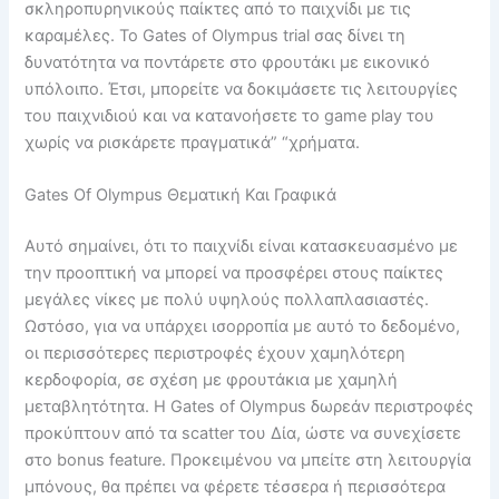
σκληροπυρηνικούς παίκτες από το παιχνίδι με τις
καραμέλες. Το Gates of Olympus trial σας δίνει τη
δυνατότητα να ποντάρετε στο φρουτάκι με εικονικό
υπόλοιπο. Έτσι, μπορείτε να δοκιμάσετε τις λειτουργίες
του παιχνιδιού και να κατανοήσετε το game play του
χωρίς να ρισκάρετε πραγματικά” “χρήματα.
Gates Of Olympus Θεματική Και Γραφικά
Αυτό σημαίνει, ότι το παιχνίδι είναι κατασκευασμένο με
την προοπτική να μπορεί να προσφέρει στους παίκτες
μεγάλες νίκες με πολύ υψηλούς πολλαπλασιαστές.
Ωστόσο, για να υπάρχει ισορροπία με αυτό το δεδομένο,
οι περισσότερες περιστροφές έχουν χαμηλότερη
κερδοφορία, σε σχέση με φρουτάκια με χαμηλή
μεταβλητότητα. Η Gates of Olympus δωρεάν περιστροφές
προκύπτουν από τα scatter του Δία, ώστε να συνεχίσετε
στο bonus feature. Προκειμένου να μπείτε στη λειτουργία
μπόνους, θα πρέπει να φέρετε τέσσερα ή περισσότερα