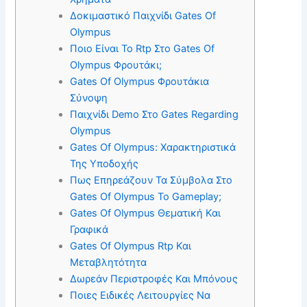
Δοκιμαστικό Παιχνίδι Gates Of
Olympus
Ποιο Είναι Το Rtp Στο Gates Of
Olympus Φρουτάκι;
Gates Of Olympus Φρουτάκια
Σύνοψη
Παιχνίδι Demo Στο Gates Regarding
Olympus
Gates Of Olympus: Χαρακτηριστικά
Της Υποδοχής
Πως Επηρεάζουν Τα Σύμβολα Στο
Gates Of Olympus Το Gameplay;
Gates Of Olympus Θεματική Και
Γραφικά
Gates Of Olympus Rtp Και
Μεταβλητότητα
Δωρεάν Περιστροφές Και Μπόνους
Ποιες Ειδικές Λειτουργίες Να