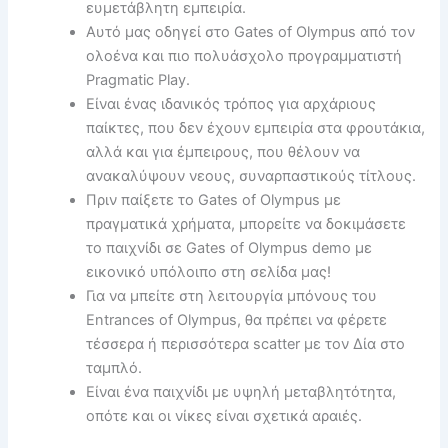
ευμετάβλητη εμπειρία.
Αυτό μας οδηγεί στο Gates of Olympus από τον
ολοένα και πιο πολυάσχολο προγραμματιστή
Pragmatic Play.
Είναι ένας ιδανικός τρόπος για αρχάριους
παίκτες, που δεν έχουν εμπειρία στα φρουτάκια,
αλλά και για έμπειρους, που θέλουν να
ανακαλύψουν νεους, συναρπαστικούς τίτλους.
Πριν παίξετε το Gates of Olympus με
πραγματικά χρήματα, μπορείτε να δοκιμάσετε
το παιχνίδι σε Gates of Olympus demo με
εικονικό υπόλοιπο στη σελίδα μας!
Για να μπείτε στη λειτουργία μπόνους του
Entrances of Olympus, θα πρέπει να φέρετε
τέσσερα ή περισσότερα scatter με τον Δία στο
ταμπλό.
Είναι ένα παιχνίδι με υψηλή μεταβλητότητα,
οπότε και οι νίκες είναι σχετικά αραιές.