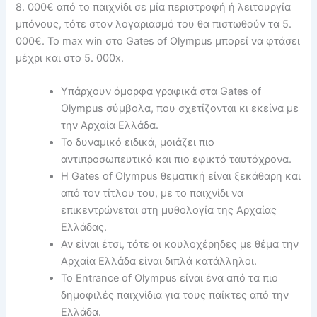
8. 000€ από το παιχνίδι σε μία περιστροφή ή λειτουργία
μπόνους, τότε στον λογαριασμό του θα πιστωθούν τα 5.
000€. Το max win στο Gates of Olympus μπορεί να φτάσει
μέχρι και στο 5. 000x.
Υπάρχουν όμορφα γραφικά στα Gates of
Olympus σύμβολα, που σχετίζονται κι εκείνα με
την Αρχαία Ελλάδα.
Το δυναμικό ειδικά, μοιάζει πιο
αντιπροσωπευτικό και πιο εφικτό ταυτόχρονα.
Η Gates of Olympus θεματική είναι ξεκάθαρη και
από τον τίτλου του, με το παιχνίδι να
επικεντρώνεται στη μυθολογία της Αρχαίας
Ελλάδας.
Αν είναι έτσι, τότε οι κουλοχέρηδες με θέμα την
Αρχαία Ελλάδα είναι διπλά κατάλληλοι.
Το Entrance of Olympus είναι ένα από τα πιο
δημοφιλές παιχνίδια για τους παίκτες από την
Ελλάδα.