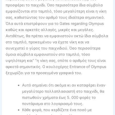
προσφέρει το παιχνίδι. Όσο περισσότερα ίδια σύμβολα
εμφανίζονται στο ταμπλό, τόσο μεγαλύτερη είναι η νίκη
σας, καθιστώντας τον αριθμό τους ιδιαίτερα σημαντικό.
Όλα αυτά επιστρέφουν για το Gates regarding Olympus
καθώς και αρκετές αλλαγές, μικρές και μεγάλες.
Αντιθέτως, θα πρέπει να εμφανιστούν οκτώ ίδια σύμβολα
στο ταμπλό, προκειμένου να έχετε νίκη και να
συνεχιστεί ο γύρος του παιχνιδιού. Όσο περισσότερα
όμοια σύμβολα εμφανιστούν στο ταμπλό, τόσο
υψηλότερη και” “η νίκη σας, οπότε ο αριθμός τους είναι
αρκετά σημαντικός. Ο κουλοχέρης Entrance of Olympus
ξεχωρίζει για τα προσεγμένα γραφικά του.
Αυτό σημαίνει ότι ακόμα κι αν καταφέρει έναν
μεγαλύτερο πολλαπλασιαστή στο παιχνίδι, θα
πιστωθούν χρήματα έως 5. 000 φορές το
ποντάρισμα στο λογαριασμό τους.
Κάθε φορά, που κερδίζετε ένα ποσό με