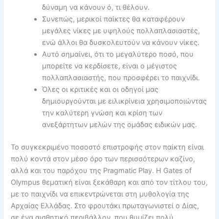
δύναμη να κάνουν ό, τι θέλουν.
Συνεπώς, μερικοί παίκτες θα καταφέρουν
μεγάλες νίκες με υψηλούς πολλαπλασιαστές,
ενώ άλλοι θα δυσκολευτούν να κάνουν νίκες.
Αυτό σημαίνει, ότι το μεγαλύτερο ποσό, που
μπορείτε να κερδίσετε, είναι ο μέγιστος
πολλαπλασιαστής, που προσφέρει το παιχνίδι.
Όλες οι κριτικές και οι οδηγοί μας
δημιουργούνται με ειλικρίνεια χρησιμοποιώντας
την καλύτερη γνώση και κρίση των
ανεξάρτητων μελών της ομάδας ειδικών μας.
Το συγκεκριμένο ποσοστό επιστροφής στον παίκτη είναι
πολύ κοντά στον μέσο όρο των περισσότερων καζίνο,
αλλά και του παρόχου της Pragmatic Play. Η Gates of
Olympus θεματική είναι ξεκάθαρη και από τον τίτλου του,
με το παιχνίδι να επικεντρώνεται στη μυθολογία της
Αρχαίας Ελλάδας. Στο φρουτάκι πρωταγωνιστεί ο Δίας,
σε ένα αισθητικό περιβάλλον, που θυμίζει πολύ