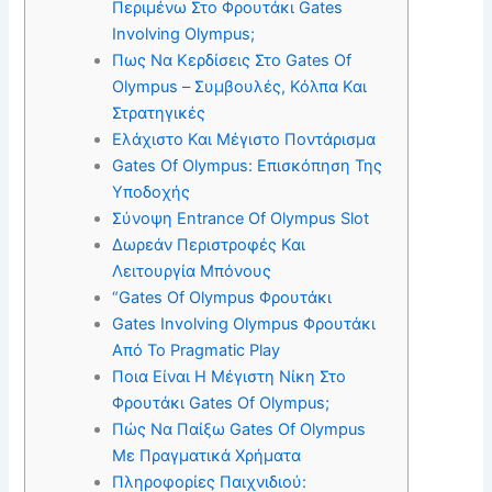
Περιμένω Στο Φρουτάκι Gates
Involving Olympus;
Πως Να Κερδίσεις Στο Gates Of
Olympus – Συμβουλές, Κόλπα Και
Στρατηγικές
Ελάχιστο Και Μέγιστο Ποντάρισμα
Gates Of Olympus: Επισκόπηση Της
Υποδοχής
Σύνοψη Entrance Of Olympus Slot
Δωρεάν Περιστροφές Και
Λειτουργία Μπόνους
“Gates Of Olympus Φρουτάκι
Gates Involving Olympus Φρουτάκι
Από Το Pragmatic Play
Ποια Είναι Η Μέγιστη Νίκη Στο
Φρουτάκι Gates Of Olympus;
Πώς Να Παίξω Gates Of Olympus
Με Πραγματικά Χρήματα
Πληροφορίες Παιχνιδιού: