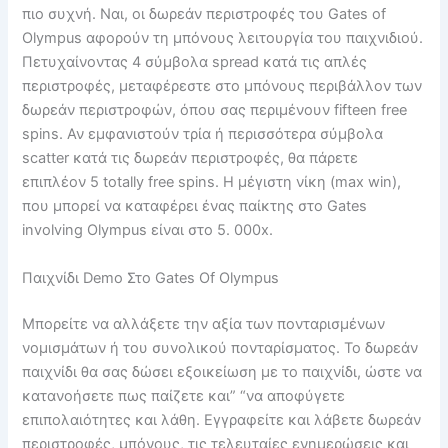
πιο συχνή. Ναι, οι δωρεάν περιστροφές του Gates of
Olympus αφορούν τη μπόνους λειτουργία του παιχνιδιού.
Πετυχαίνοντας 4 σύμβολα spread κατά τις απλές
περιστροφές, μεταφέρεστε στο μπόνους περιβάλλον των
δωρεάν περιστροφών, όπου σας περιμένουν fifteen free
spins. Αν εμφανιστούν τρία ή περισσότερα σύμβολα
scatter κατά τις δωρεάν περιστροφές, θα πάρετε
επιπλέον 5 totally free spins. Η μέγιστη νίκη (max win),
που μπορεί να καταφέρει ένας παίκτης στο Gates
involving Olympus είναι στο 5. 000x.
Παιχνίδι Demo Στο Gates Of Olympus
Μπορείτε να αλλάξετε την αξία των πονταρισμένων
νομισμάτων ή του συνολικού πονταρίσματος. Το δωρεάν
παιχνίδι θα σας δώσει εξοικείωση με το παιχνίδι, ώστε να
κατανοήσετε πως παίζετε και” “να αποφύγετε
επιπολαιότητες και λάθη. Εγγραφείτε και λάβετε δωρεάν
περιστροφές, μπόνους, τις τελευταίες ενημερώσεις και