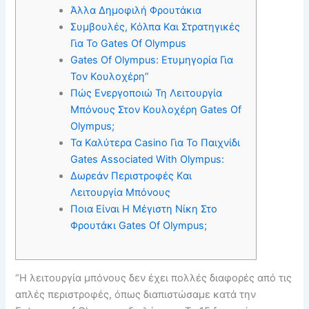
Άλλα Δημοφιλή Φρουτάκια
Συμβουλές, Κόλπα Και Στρατηγικές
Για Το Gates Of Olympus
Gates Of Olympus: Ετυμηγορία Για
Τον Κουλοχέρη”
Πώς Ενεργοποιώ Τη Λειτουργία
Μπόνους Στον Κουλοχέρη Gates Of
Olympus;
Τα Καλύτερα Casino Για Το Παιχνίδι
Gates Associated With Olympus:
Δωρεάν Περιστροφές Και
Λειτουργία Μπόνους
Ποια Είναι Η Μέγιστη Νίκη Στο
Φρουτάκι Gates Of Olympus;
“Η λειτουργία μπόνους δεν έχει πολλές διαφορές από τις
απλές περιστροφές, όπως διαπιστώσαμε κατά την