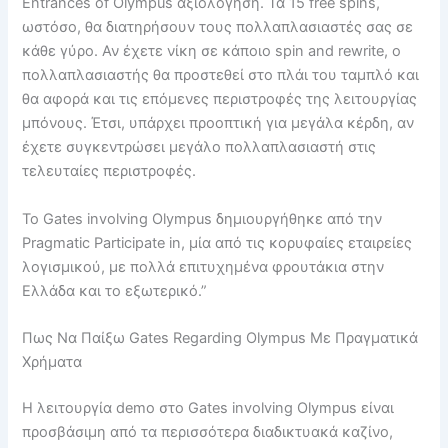
Entrances of Olympus αξιολόγηση. Τα 15 free spins,
ωστόσο, θα διατηρήσουν τους πολλαπλασιαστές σας σε
κάθε γύρο. Αν έχετε νίκη σε κάποιο spin and rewrite, ο
πολλαπλασιαστής θα προστεθεί στο πλάι του ταμπλό και
θα αφορά και τις επόμενες περιστροφές της λειτουργίας
μπόνους. Έτσι, υπάρχει προοπτική για μεγάλα κέρδη, αν
έχετε συγκεντρώσει μεγάλο πολλαπλασιαστή στις
τελευταίες περιστροφές.
Το Gates involving Olympus δημιουργήθηκε από την
Pragmatic Participate in, μία από τις κορυφαίες εταιρείες
λογισμικού, με πολλά επιτυχημένα φρουτάκια στην
Ελλάδα και το εξωτερικό.”
Πως Να Παίξω Gates Regarding Olympus Με Πραγματικά
Χρήματα
Η λειτουργία demo στο Gates involving Olympus είναι
προσβάσιμη από τα περισσότερα διαδικτυακά καζίνο,