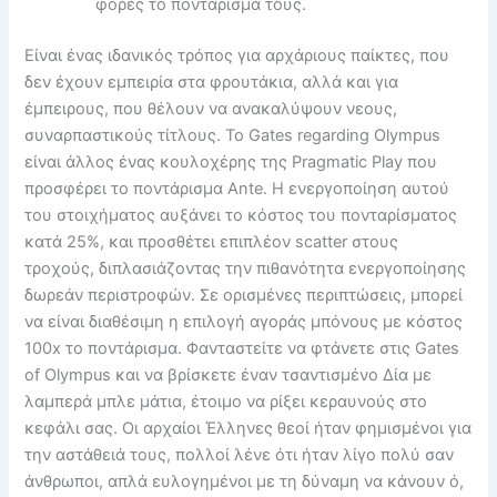
φορές το ποντάρισμά τους.
Είναι ένας ιδανικός τρόπος για αρχάριους παίκτες, που
δεν έχουν εμπειρία στα φρουτάκια, αλλά και για
έμπειρους, που θέλουν να ανακαλύψουν νεους,
συναρπαστικούς τίτλους. Το Gates regarding Olympus
είναι άλλος ένας κουλοχέρης της Pragmatic Play που
προσφέρει το ποντάρισμα Ante. Η ενεργοποίηση αυτού
του στοιχήματος αυξάνει το κόστος του πονταρίσματος
κατά 25%, και προσθέτει επιπλέον scatter στους
τροχούς, διπλασιάζοντας την πιθανότητα ενεργοποίησης
δωρεάν περιστροφών. Σε ορισμένες περιπτώσεις, μπορεί
να είναι διαθέσιμη η επιλογή αγοράς μπόνους με κόστος
100x το ποντάρισμα. Φανταστείτε να φτάνετε στις Gates
of Olympus και να βρίσκετε έναν τσαντισμένο Δία με
λαμπερά μπλε μάτια, έτοιμο να ρίξει κεραυνούς στο
κεφάλι σας. Οι αρχαίοι Έλληνες θεοί ήταν φημισμένοι για
την αστάθειά τους, πολλοί λένε ότι ήταν λίγο πολύ σαν
άνθρωποι, απλά ευλογημένοι με τη δύναμη να κάνουν ό,