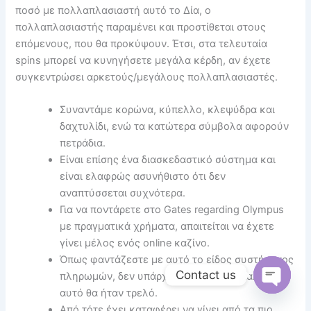
ποσό με πολλαπλασιαστή αυτό το Δία, ο
πολλαπλασιαστής παραμένει και προστίθεται στους
επόμενους, που θα προκύψουν. Έτσι, στα τελευταία
spins μπορεί να κυνηγήσετε μεγάλα κέρδη, αν έχετε
συγκεντρώσει αρκετούς/μεγάλους πολλαπλασιαστές.
Συναντάμε κορώνα, κύπελλο, κλεψύδρα και
δαχτυλίδι, ενώ τα κατώτερα σύμβολα αφορούν
πετράδια.
Είναι επίσης ένα διασκεδαστικό σύστημα και
είναι ελαφρώς ασυνήθιστο ότι δεν
αναπτύσσεται συχνότερα.
Για να ποντάρετε στο Gates regarding Olympus
με πραγματικά χρήματα, απαιτείται να έχετε
γίνει μέλος ενός online καζίνο.
Όπως φαντάζεστε με αυτό το είδος συστήματος
Contact us
πληρωμών, δεν υπάρχει” “σύμβολο μπαλαντέρ,
αυτό θα ήταν τρελό.
Open
chaty
Από τότε έχει καταφέρει να γίνει από τα πιο