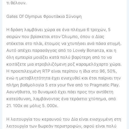
τι θέλουν.
Gates Of Olympus Φρουτάκια Σύνοψη
Η δράση λαμβάνει χώρα σε ένα πλέγμα 6 τροχών, 5
σειρών που βρίσκεται στον Όλυμπο, όπου ο Δίας
στέκεται στο πλάι, έτοιμος να χτυπήσει ανά πάσα στιγμή.
Αυτό απέχει παρασάγγας από το Lovely Bonanza, και η
όλη εμπειρία μοιάζει κατά πολύ βαρύτερη από το να
κοιτάζετε μια στροβιλιζόμενη ροζ καραμελόχαρτο χώρα.
Η προεπιλεγμένη RTP είναι περίπου η ίδια στο 96, 50%,
ενώ η μεταβλητότητα έχει ενισχυθεί και έτσι παίρνει την
πλήρη βαθμολογία 5 στα your five από το Pragmatic Play.
Ασυνήθιστα, το δυναμικό έχει πάει προς την αντίθετη
κατεύθυνση, λαμβάνοντας ένα τεράστιο χτύπημα, από
21. 100x σε μόλις 5. 000x.
Η λειτουργία του κεραυνού του Δία είναι ενισχυμένη στη
λειτουργία των δωρεάν περιστροφών, αφού είναι πολύ