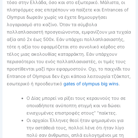
τόσο στην Ελλάδα, όσο και στο εξωτερικό. Μάλιστα, οι
πλατφόρμες σας επιτρέπουν να παίξετε και Entrances of
Olympus δωρεάν χωρίς να έχετε δημιουργήσει
λογαριασμό στο καζίνο. Όταν τα σύμβολα
πολλαπλασιαστή προσγειώνονται, εμφανίζουν μια τυχαία
αξία από 2x έως 500x. Εάν υπάρχει πολλαπλασιαστής,
τότε η αξία του εφαρμόζεται στο συνολικό κέρδος στο
τέλος μιας ακολουθίας καταρράκτη. Εάν υπάρχουν
περισσότεροι του ενός πολλαπλασιαστές, οι τιμές τους
προστίθενται μαζί πριν εφαρμοστούν. Οχι, το παιχνίδι του
Entrance of Olympus δεν έχει κάποια λειτουργία τζάκποτ,
εσωτερικό ή προοδευτικό
gates of olympus big wins
.
Ο Δίας μπορεί να ρίξει τους κεραυνούς του σε
οποιαδήποτε ανύποπτη στιγμή και να δώσει
ενισχυμένες επιστροφές στους” “παίκτες.
Οι αρχαίοι Έλληνες θεοί ήταν φημισμένοι για
την αστάθειά τους, πολλοί λένε ότι ήταν λίγο
πολύ σαν άνθρωποι, απλά ευλογημένοι με τη