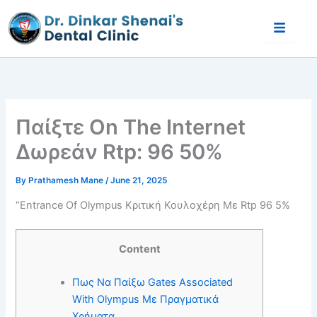
Skip
to
content
Παίξτε On The Internet
Δωρεάν Rtp: 96 50%
By
Prathamesh Mane
/
June 21, 2025
“Entrance Of Olympus Κριτική Κουλοχέρη Με Rtp 96 5%
Content
Πως Να Παίξω Gates Associated
With Olympus Με Πραγματικά
Χρήματα