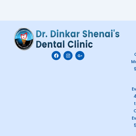
F
I
G
C
a
n
o
M
c
s
o
e
t
g
b
a
l
o
g
e
o
r
-
k
a
p
E
m
l
u
s
-
g
C
E