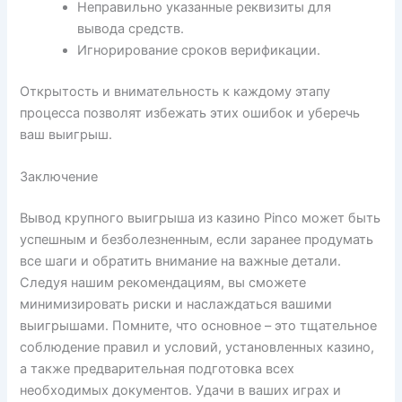
Неправильно указанные реквизиты для
вывода средств.
Игнорирование сроков верификации.
Открытость и внимательность к каждому этапу
процесса позволят избежать этих ошибок и уберечь
ваш выигрыш.
Заключение
Вывод крупного выигрыша из казино Pinco может быть
успешным и безболезненным, если заранее продумать
все шаги и обратить внимание на важные детали.
Следуя нашим рекомендациям, вы сможете
минимизировать риски и наслаждаться вашими
выигрышами. Помните, что основное – это тщательное
соблюдение правил и условий, установленных казино,
а также предварительная подготовка всех
необходимых документов. Удачи в ваших играх и