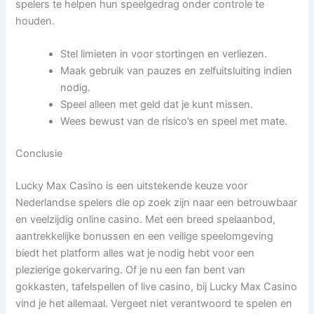
spelers te helpen hun speelgedrag onder controle te
houden.
Stel limieten in voor stortingen en verliezen.
Maak gebruik van pauzes en zelfuitsluiting indien
nodig.
Speel alleen met geld dat je kunt missen.
Wees bewust van de risico’s en speel met mate.
Conclusie
Lucky Max Casino is een uitstekende keuze voor
Nederlandse spelers die op zoek zijn naar een betrouwbaar
en veelzijdig online casino. Met een breed spelaanbod,
aantrekkelijke bonussen en een veilige speelomgeving
biedt het platform alles wat je nodig hebt voor een
plezierige gokervaring. Of je nu een fan bent van
gokkasten, tafelspellen of live casino, bij Lucky Max Casino
vind je het allemaal. Vergeet niet verantwoord te spelen en