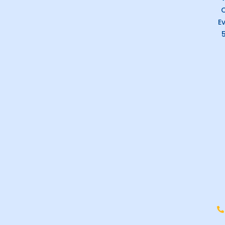
g
C
E