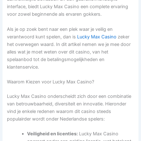
interface, biedt Lucky Max Casino een complete ervaring
voor zowel beginnende als ervaren gokkers.
Als je op zoek bent naar een plek waar je veilig en
verantwoord kunt spelen, dan is
Lucky Max Casino
zeker
het overwegen waard. In dit artikel nemen we je mee door
alles wat je moet weten over dit casino, van het
spelaanbod tot de betalingsmogelijkheden en
klantenservice.
Waarom Kiezen voor Lucky Max Casino?
Lucky Max Casino onderscheidt zich door een combinatie
van betrouwbaarheid, diversiteit en innovatie. Hieronder
vind je enkele redenen waarom dit casino steeds
populairder wordt onder Nederlandse spelers:
Veiligheid en licenties:
Lucky Max Casino