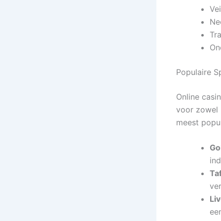
Ve
Ne
Tr
On
Populaire S
Online casin
voor zowel 
meest popul
Go
in
Ta
ver
Li
ee