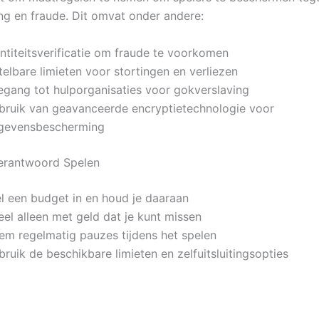
ng en fraude. Dit omvat onder andere:
ntiteitsverificatie om fraude te voorkomen
telbare limieten voor stortingen en verliezen
egang tot hulporganisaties voor gokverslaving
bruik van geavanceerde encryptietechnologie voor
gevensbescherming
erantwoord Spelen
el een budget in en houd je daaraan
el alleen met geld dat je kunt missen
em regelmatig pauzes tijdens het spelen
ruik de beschikbare limieten en zelfuitsluitingsopties