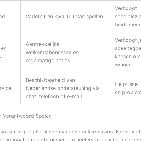
Verhoogt
od
Variëteit en kwaliteit van spellen.
speelplezi
biedt meer
Verhoogt j
Aantrekkelijke
 en
speeltego
welkomstbonussen en
s
kansen om
regelmatige acties.
winnen.
Beschikbaarheid van
Helpt snel 
rvice
Nederlandse ondersteuning via
en proble
chat, telefoon of e-mail.
en Verantwoord Spelen
taat voorop bij het kiezen van een online casino. Nederland
cht om maatregelen te nemen om spelers te beschermen teg