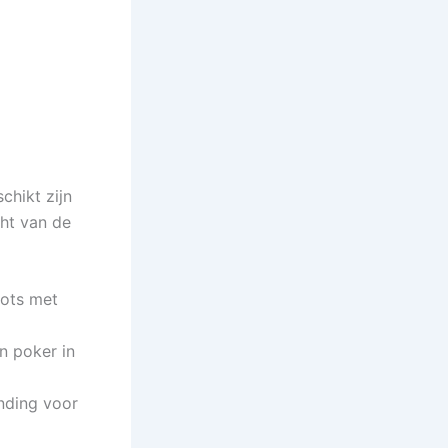
chikt zijn
cht van de
lots met
n poker in
nding voor