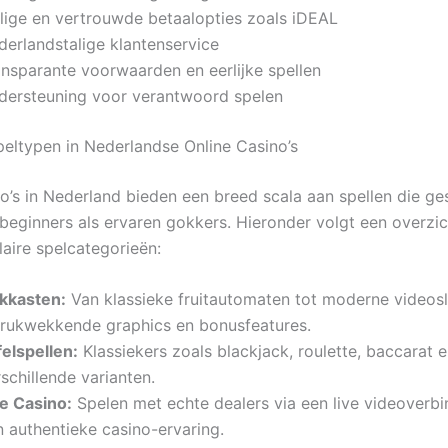
ilige en vertrouwde betaalopties zoals iDEAL
derlandstalige klantenservice
ansparante voorwaarden en eerlijke spellen
dersteuning voor verantwoord spelen
peltypen in Nederlandse Online Casino’s
o’s in Nederland bieden een breed scala aan spellen die ges
beginners als ervaren gokkers. Hieronder volgt een overzi
aire spelcategorieën:
kkasten:
Van klassieke fruitautomaten tot moderne videos
drukwekkende graphics en bonusfeatures.
felspellen:
Klassiekers zoals blackjack, roulette, baccarat e
schillende varianten.
ve Casino:
Spelen met echte dealers via een live videoverbi
n authentieke casino-ervaring.