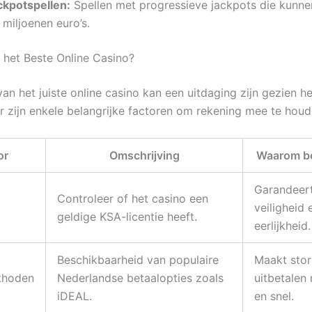
ckpotspellen:
Spellen met progressieve jackpots die kunn
 miljoenen euro’s.
 het Beste Online Casino?
an het juiste online casino kan een uitdaging zijn gezien h
r zijn enkele belangrijke factoren om rekening mee te houd
or
Omschrijving
Waarom be
Garandeer
Controleer of het casino een
veiligheid 
geldige KSA-licentie heeft.
eerlijkheid.
Beschikbaarheid van populaire
Maakt stor
thoden
Nederlandse betaalopties zoals
uitbetalen
iDEAL.
en snel.