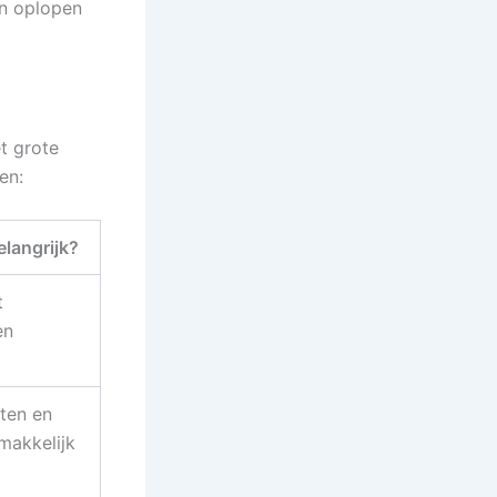
en oplopen
et grote
en:
langrijk?
t
en
ten en
 makkelijk