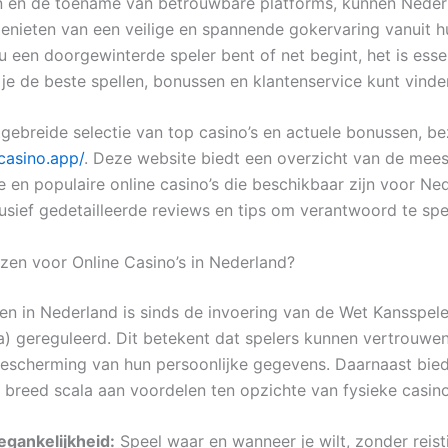
n en de toename van betrouwbare platforms, kunnen Neder
genieten van een veilige en spannende gokervaring vanuit h
nu een doorgewinterde speler bent of net begint, het is esse
je de beste spellen, bonussen en klantenservice kunt vinde
tgebreide selectie van top casino’s en actuele bonussen, b
-casino.app/
. Deze website biedt een overzicht van de mees
 en populaire online casino’s die beschikbaar zijn voor Ne
lusief gedetailleerde reviews en tips om verantwoord te spe
en voor Online Casino’s in Nederland?
en in Nederland is sinds de invoering van de Wet Kansspel
a) gereguleerd. Dit betekent dat spelers kunnen vertrouwen
bescherming van hun persoonlijke gegevens. Daarnaast bied
n breed scala aan voordelen ten opzichte van fysieke casino
egankelijkheid:
Speel waar en wanneer je wilt, zonder reisti