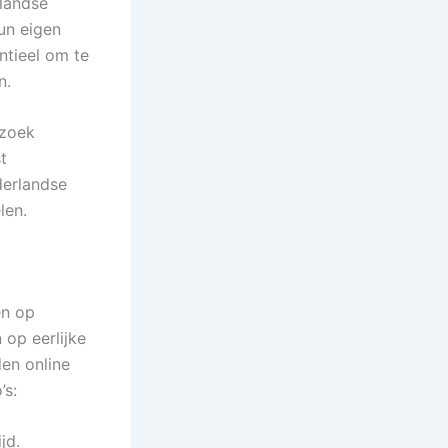
landse
un eigen
ntieel om te
n.
ezoek
t
derlandse
len.
en op
 op eerlijke
en online
’s:
jd.