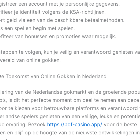
gistreer een account met je persoonlijke gegevens.
ifieer je identiteit volgens de KSA-richtlijnen.
ort geld via een van de beschikbare betaalmethoden.
es een spel en begin met spelen.
ofiteer van bonussen en promoties waar mogelijk.
tappen te volgen, kun je veilig en verantwoord genieten v
ereld van online gokken.
De Toekomst van Online Gokken in Nederland
lering van de Nederlandse gokmarkt en de groeiende popul
no’s, is dit het perfecte moment om deel te nemen aan deze 
Door te kiezen voor betrouwbare platforms en verantwoord 
rlandse spelers genieten van een veilige, leuke en potentie
de ervaring. Bezoek
https://bof-casino.app/
voor de beste
en en blijf op de hoogte van de nieuwste ontwikkelingen in