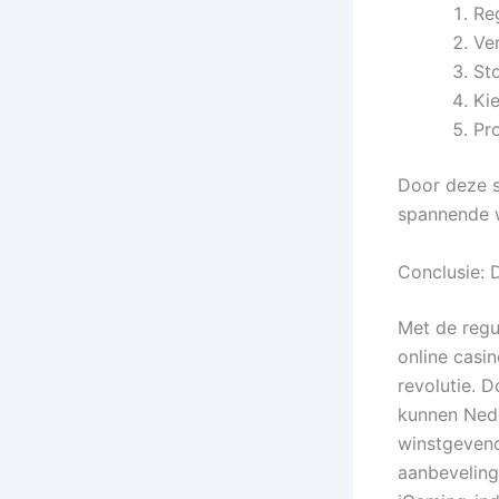
Re
Ver
St
Ki
Pr
Door deze s
spannende w
Conclusie: 
Met de regu
online casi
revolutie. 
kunnen Nede
winstgeven
aanbeveling