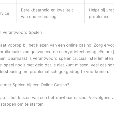
Bereikbaarheid en kwaliteit
Helpt bij vra
rvice
van ondersteuning.
problemen.
en Verantwoord Spelen
taat voorop bij het kiezen van een online casino. Zorg ervo
bruikmaakt van geavanceerde encryptietechnologieën om 
n. Daarnaast is verantwoord spelen cruciaal; stel limieten 
n speel nooit met geld dat je niet kunt missen. Veel casino
dersteuning om problematisch gokgedrag te voorkomen.
e met Spelen bij een Online Casino?
tap is het kiezen van een betrouwbaar casino. Vervolgens v
stappen om te starten: