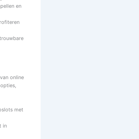
spellen en
ofiteren
etrouwbare
 van online
opties,
oslots met
 in