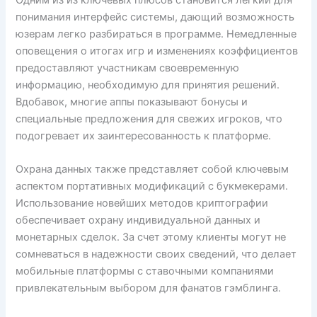
понимания интерфейс системы, дающий возможность
юзерам легко разбираться в программе. Немедленные
оповещения о итогах игр и изменениях коэффициентов
предоставляют участникам своевременную
информацию, необходимую для принятия решений.
Вдобавок, многие аппы показывают бонусы и
специальные предложения для свежих игроков, что
подогревает их заинтересованность к платформе.
Охрана данных также представляет собой ключевым
аспектом портативных модификаций с букмекерами.
Использование новейших методов криптографии
обеспечивает охрану индивидуальной данных и
монетарных сделок. За счет этому клиенты могут не
сомневаться в надежности своих сведений, что делает
мобильные платформы с ставочными компаниями
привлекательным выбором для фанатов гэмблинга.