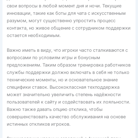
свои вопросы в любой момент дня и ночи. Текущие
инновации, такие как боты для чата с искусственным
разумом, могут существенно упростить процесс
контакта, но живое общение с сотрудником поддержки
остается необходимым.
Важно иметь в виду, что игроки часто сталкиваются с
вопросами по условиям игры и бонусным
предложениям. Таким образом тренировка работников
службы поддержки должно включать в себя не только
технические моменты, но и основательное знание
специфики ставок. Высококлассная техподдержка
может значительно увеличить степень надёжности
пользователей к сайту и содействовать их лояльности.
Важно также давать опцию отклика, чтобы
совершенствовать качество обслуживания на основе
истинных откликов игроков.