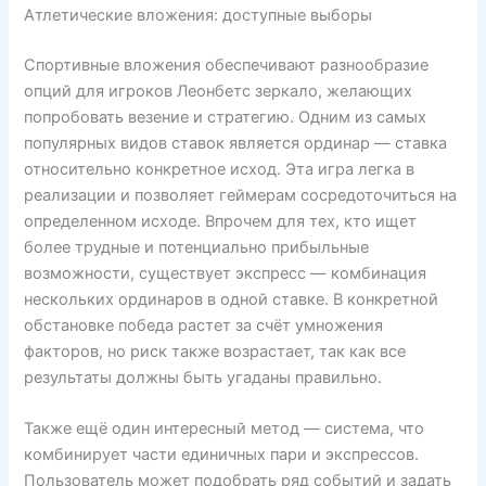
Атлетические вложения: доступные выборы
Спортивные вложения обеспечивают разнообразие
опций для игроков Леонбетс зеркало, желающих
попробовать везение и стратегию. Одним из самых
популярных видов ставок является ординар — ставка
относительно конкретное исход. Эта игра легка в
реализации и позволяет геймерам сосредоточиться на
определенном исходе. Впрочем для тех, кто ищет
более трудные и потенциально прибыльные
возможности, существует экспресс — комбинация
нескольких ординаров в одной ставке. В конкретной
обстановке победа растет за счёт умножения
факторов, но риск также возрастает, так как все
результаты должны быть угаданы правильно.
Также ещё один интересный метод — система, что
комбинирует части единичных пари и экспрессов.
Пользователь может подобрать ряд событий и задать