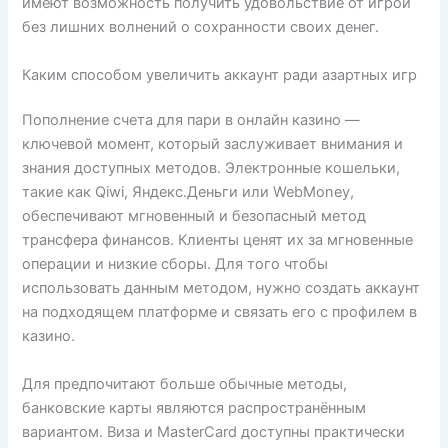
имеют возможность получить удовольствие от игрой
без лишних волнений о сохранности своих денег.
Каким способом увеличить аккаунт ради азартных игр
Пополнение счета для пари в онлайн казино —
ключевой момент, который заслуживает внимания и
знания доступных методов. Электронные кошельки,
такие как Qiwi, Яндекс.Деньги или WebMoney,
обеспечивают мгновенный и безопасный метод
трансфера финансов. Клиенты ценят их за мгновенные
операции и низкие сборы. Для того чтобы
использовать данным методом, нужно создать аккаунт
на подходящем платформе и связать его с профилем в
казино.
Для предпочитают больше обычные методы,
банковские карты являются распространённым
вариантом. Виза и MasterCard доступны практически