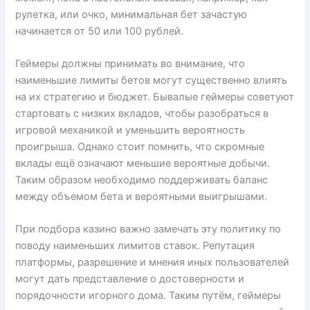
рулетка, или очко, минимальная бет зачастую
начинается от 50 или 100 рублей.
Геймеры должны принимать во внимание, что
наименьшие лимиты бетов могут существенно влиять
на их стратегию и бюджет. Бывалые геймеры советуют
стартовать с низких вкладов, чтобы разобраться в
игровой механикой и уменьшить вероятность
проигрыша. Однако стоит помнить, что скромные
вклады ещё означают меньшие вероятные добычи.
Таким образом необходимо поддерживать баланс
между объемом бета и вероятными выигрышами.
При подбора казино важно замечать эту политику по
поводу наименьших лимитов ставок. Репутация
платформы, разрешение и мнения иных пользователей
могут дать представление о достоверности и
порядочности игорного дома. Таким путём, геймеры