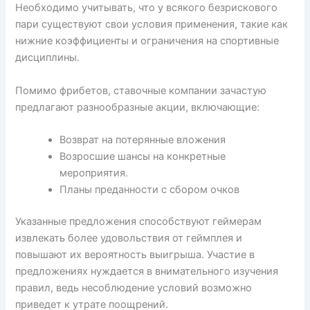
Необходимо учитывать, что у всякого безрискового
пари существуют свои условия применения, такие как
нижние коэффициенты и ограничения на спортивные
дисциплины.
Помимо фрибетов, ставочные компании зачастую
предлагают разнообразные акции, включающие:
Возврат на потерянные вложения
Возросшие шансы на конкретные
мероприятия.
Планы преданности с сбором очков
Указанные предложения способствуют геймерам
извлекать более удовольствия от геймплея и
повышают их вероятность выигрыша. Участие в
предложениях нуждается в внимательного изучения
правил, ведь несоблюдение условий возможно
приведет к утрате поощрений.