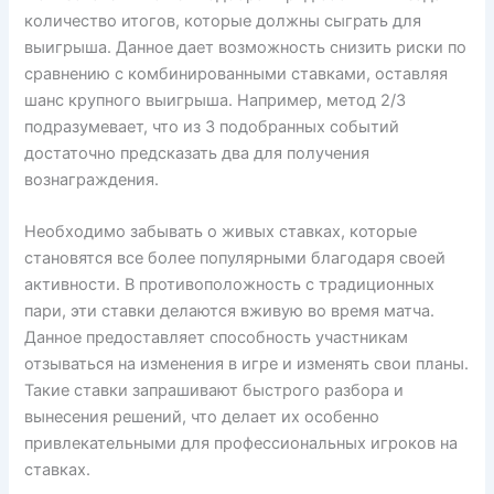
количество итогов, которые должны сыграть для
выигрыша. Данное дает возможность снизить риски по
сравнению с комбинированными ставками, оставляя
шанс крупного выигрыша. Например, метод 2/3
подразумевает, что из 3 подобранных событий
достаточно предсказать два для получения
вознаграждения.
Необходимо забывать о живых ставках, которые
становятся все более популярными благодаря своей
активности. В противоположность с традиционных
пари, эти ставки делаются вживую во время матча.
Данное предоставляет способность участникам
отзываться на изменения в игре и изменять свои планы.
Такие ставки запрашивают быстрого разбора и
вынесения решений, что делает их особенно
привлекательными для профессиональных игроков на
ставках.