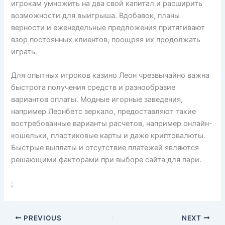
игрокам умножить на два свой капитал и расширить
возможности для выигрыша. Вдобавок, планы
верности и еженедельные предложения притягивают
взор постоянных клиентов, поощряя их продолжать
играть.
Для опытных игроков казино Леон чрезвычайно важна
быстрота получения средств и разнообразие
вариантов оплаты. Модные игорные заведения,
например Леонбетс зеркало, предоставляют такие
востребованные варианты расчетов, например онлайн-
кошельки, пластиковые карты и даже криптовалюты.
Быстрые выплаты и отсутствие платежей являются
решающими факторами при выборе сайта для пари.
;
PREVIOUS
NEXT