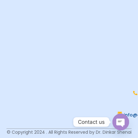
info@
Contact us
© Copyright 2024 . All Rights Reserved by Dr. Dinkar Shenai
Open
chaty