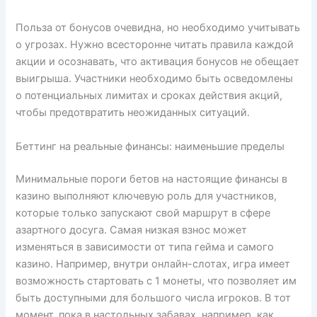
Польза от бонусов очевидна, но необходимо учитывать
о угрозах. Нужно всесторонне читать правила каждой
акции и осознавать, что активация бонусов не обещает
выигрыша. Участники необходимо быть осведомлены
о потенциальных лимитах и сроках действия акций,
чтобы предотвратить неожиданных ситуаций.
Беттинг на реальные финансы: наименьшие пределы
Минимальные пороги бетов на настоящие финансы в
казино выполняют ключевую роль для участников,
которые только запускают свой маршрут в сфере
азартного досуга. Самая низкая взнос может
изменяться в зависимости от типа гейма и самого
казино. Например, внутри онлайн-слотах, игра имеет
возможность стартовать с 1 монеты, что позволяет им
быть доступными для большого числа игроков. В тот
момент, пока в настольных забавах, например, как