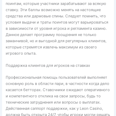
поинтам, которые участники зарабатывают за всякую
ставку. Эти баллы возможно менять на настоящие
средства или дармовые спины. Следует помнить, что
условия выдачи и траты поинтов могут варьироваться
в зависимости от уровня игрока и регламента казино.
Данное делает программу поощрения не только
заманчивой, но и выгодной для регулярных клиентов,
которые стремятся извлечь максимум из своего
игрового опыта.
Поддержка клиентов для игроков на ставках
Профессиональная помощь пользователей выполняет
основную роль в области пари, в частности когда дело
касается бетторах. Ставочники ожидают оперативного
и компетентного отклика на свои запросы, будь то
технические затруднения или вопросы о выплатах.
Действенная саппорт поддержки, как у Leon Casino,
должна быть открыта 24/7, чтобы игроки могли решать