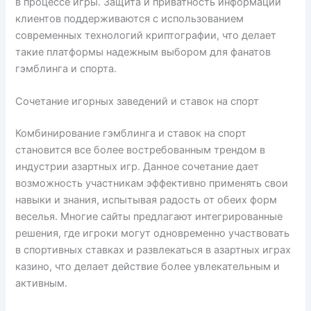
в процессе игры. Защита и приватность информации
клиентов поддерживаются с использованием
современных технологий криптографии, что делает
такие платформы надежным выбором для фанатов
гэмблинга и спорта.
Сочетание игорных заведений и ставок на спорт
Комбинирование гэмблинга и ставок на спорт
становится все более востребованным трендом в
индустрии азартных игр. Данное сочетание дает
возможность участникам эффективно применять свои
навыки и знания, испытывая радость от обеих форм
веселья. Многие сайты предлагают интегрированные
решения, где игроки могут одновременно участвовать
в спортивных ставках и развлекаться в азартных играх
казино, что делает действие более увлекательным и
активным.