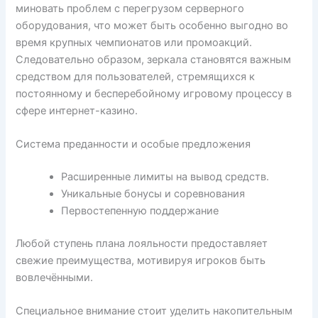
миновать проблем с перегрузом серверного
оборудования, что может быть особенно выгодно во
время крупных чемпионатов или промоакций.
Следовательно образом, зеркала становятся важным
средством для пользователей, стремящихся к
постоянному и бесперебойному игровому процессу в
сфере интернет-казино.
Система преданности и особые предложения
Расширенные лимиты на вывод средств.
Уникальные бонусы и соревнования
Первостепенную поддержание
Любой ступень плана лояльности предоставляет
свежие преимущества, мотивируя игроков быть
вовлечёнными.
Специальное внимание стоит уделить накопительным