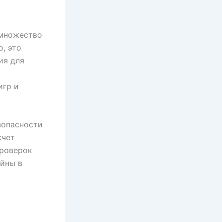
 множество
, это
ия для
игр и
зопасности
счет
проверок
ойны в