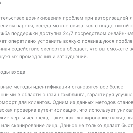
.
тельствах возникновения проблем при авторизацией 
ением пароля, всегда можно связаться с поддержкой к
жба поддержки доступна 24/7 посредством онлайн-чат 
яет оперативно устранить всякую появившуюся пробле
ная содействие экспертов обещает, что вы сможете в
енужных промедлений и затруднений.
тоды входа
вные методы идентификации становятся все более
нными в области онлайн гэмблинга, гарантируя улучш
омфорт для клиентов. Одним из данных методов стано
ская проверка аутентификация, что использует уника
кие черты человека, такие как сканирование пальцевы
 или сканирование лица. Данное не только делает быст
пись, а также снижает вероятность неразрешенного