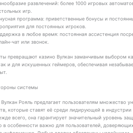
знообразие развлечений: более 1000 игровых автомато
стольных игр.
нусная программа: приветственные бонусы и постоянн
роприятия для постоянных игроков.
ддержка в любое время: постоянная ассистенция поср
лайн-чат или звонок.
ты превращают казино Вулкан заманчивым выбором ка
так и для искушенных геймеров, обеспечивая незабыв
ыт.
тороны системы
Вулкан Рояль предлагает пользователям множество у
в, которые ставят её среди лидирующей в индустрии
ежде всего, она гарантирует значительный уровень за
о в особенности важно для пользователей, доверяющи