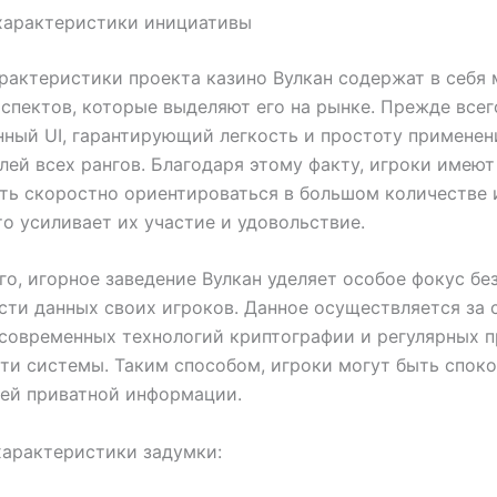
характеристики инициативы
рактеристики проекта казино Вулкан содержат в себя
спектов, которые выделяют его на рынке. Прежде всего
ный UI, гарантирующий легкость и простоту применен
лей всех рангов. Благодаря этому факту, игроки имеют
ь скоростно ориентироваться в большом количестве 
то усиливает их участие и удовольствие.
о, игорное заведение Вулкан уделяет особое фокус бе
сти данных своих игроков. Данное осуществляется за 
современных технологий криптографии и регулярных 
ти системы. Таким способом, игроки могут быть спок
ей приватной информации.
арактеристики задумки: