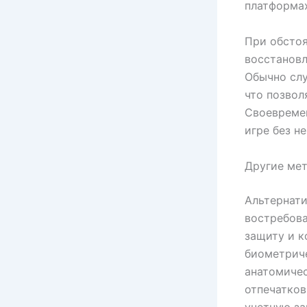
платформах
При обстоя
восстановл
Обычно слу
что позвол
Своевремен
игре без н
Другие ме
Альтернати
востребова
защиту и к
биометриче
анатомичес
отпечатков
учетную за