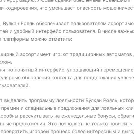
ю информацию. Любые сделки обеспечены новейшими
и кодирования, что уменьшает опасность мошенничес
, Вулкан Рояль обеспечивает пользователям ассортиме
ей и удобный интерфейс пользователя. В числе важны
в платформы можно отметить:
ширный ассортимент игр: от традиционных автоматов 
олом.
нятно понятный интерфейс, упрощающий перемещение
гулярные обновления контента для поддержания увлеч
льзователей.
т выделить программу лояльности Вулкан Рояль, кото
 премии и специальные предложения для лояльных кли
особны рассчитывать на еженедельные бонусы, обрат
вные предложения. Это позволяет не только повысить
и превратить игровой процесс более интересным и выг