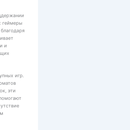
ддержании
х геймеры
 благодаря
чивает
и и
ущих
упных игр.
томатов
ок, эти
 помогают
сутствие
ем