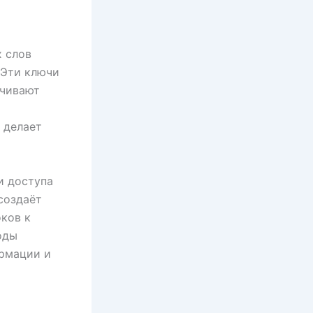
 слов
 Эти ключи
ечивают
 делает
и доступа
 создаёт
ков к
оды
рмации и