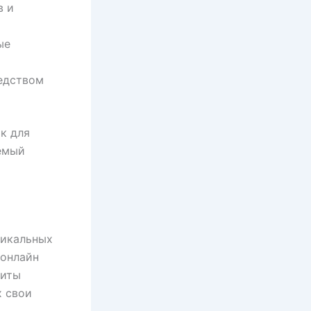
в и
ые
едством
к для
аемый
никальных
 онлайн
щиты
х свои