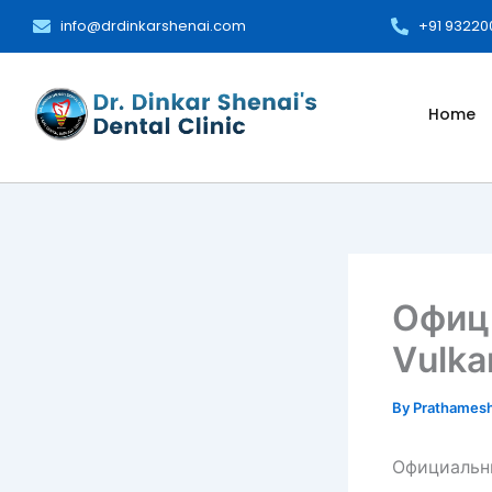
Skip
info@drdinkarshenai.com
+91 9322
to
content
Home
Офиц
Vulka
By
Prathames
Официальны