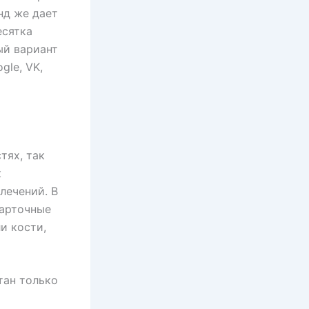
нд же дает
есятка
ый вариант
gle, VK,
тях, так
к
лечений. В
карточные
и кости,
тан только