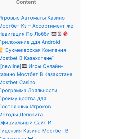
Content
Игровые Автоматы Казино
Мостбет Кз – Ассортимент же
Навигация По Лобби
Приложение ддя Android
Букмекерская Компания
Mostbet В Казахстане”
“[newline]
Игры Онлайн-
казино Мостбет В Казахстане
Mostbet Casino
Программа Лояльности:
Преимущества ддя
Постоянных Игроков
Методы Депозита
Официальный Сайт И
Лицензия Казино Мостбет В
Казахстане