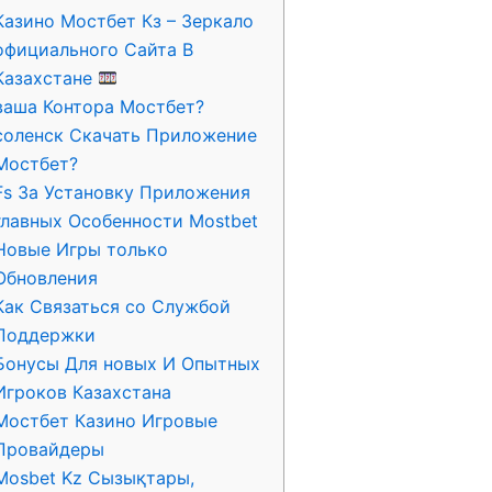
Казино Мостбет Кз – Зеркало
официального Сайта В
Казахстане
ваша Контора Мостбет?
соленск Скачать Приложение
Мостбет?
Fs За Установку Приложения
главных Особенности Mostbet
Новые Игры только
Обновления
Как Связаться со Службой
Поддержки
Бонусы Для новых И Опытных
Игроков Казахстана
Мостбет Казино Игровые
Провайдеры
Mosbet Kz Сызықтары,