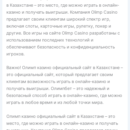
в Казахстане – это место, где можно играть в онлайн-
казино и получать выигрыши. Компания Olimp Casino
предлагает своим клиентам широкий спектр игр,
включая слоты, карточные игры, рулетку, покер и
другие. Все игры на сайте Olimp Casino разработаны с
использованием последних технологий и
обеспечивают безопасность и конфиденциальность
игроков.
Важно! Олимп казино официальный сайт в Казахстане –
это официальный сайт, который предлагает своим
клиентам возможность играть в онлайн-казино и
получать выигрыши. Олимпбет – это надежный и
безопасный способ играть в онлайн-казино, где можно
играть в любое время и из любой точки мира.
Олимп казино официальный сайт в Казахстане – это
место, где можно играть в онлайн-казино и получать