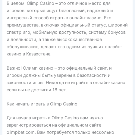
В целом, Olimp Casino – это отличное место для
игроков, которые ищут безопасный, надежный и
интересный способ играть в онлайн-казино. Его
преимущества, включая официальный статус, широкий
спектр игр, мобильную доступность, систему бонусов
и лояльности, а также высококачественное
обслуживание, делают его одним из лучших онлайн-
казино в Казахстане.
Важно! Олимп казино – это официальный сайт, и
игроки должны быть уверены в безопасности и
законности игры. Никогда не играйте в онлайн-казино,
если вы не достигли 18 лет.
Как начать играть в Olimp Casino
Для начала играть в Olimp Casino вам нужно
зарегистрироваться на официальном сайте
olimpbet.com. Вам потребуется только несколько