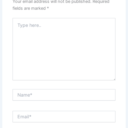
Your email address will not be published.
Required
fields are marked
*
Type
here..
Name*
Email*