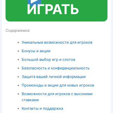
ИГРАТЬ
Содержимое
Уникальные возможности для игроков
Бонусы и акции
Большой выбор игр и слотов
Безопасность и конфиденциальность
Защита вашей личной информации
Промокоды и акции для новых игроков
Возможности для игроков с высокими
ставками
Контакты и поддержка