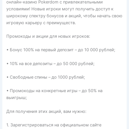
онлайн-казино Pokerdom с привлекательными
условиями! Новые игроки могут получить доступ к
широкому спектру бонусов и акций, чтобы начать свою
игровую карьеру с преимуществ.
Промокоды и акции для новых игроков:
• Бонус 100% на первый депозит – до 10 000 рублей;
• 10% на все депозиты – до 50 000 рублей;
• Свободные спины – до 1000 рублей;
• Промокоды на конкретные игры – до 50% на
выигрыш;
Для получения этих акций, вам нужно:
1. Зарегистрироваться на официальном сайте