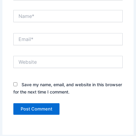
Name*
Email*
Website
Save my name, email, and website in this browser
for the next time I comment.