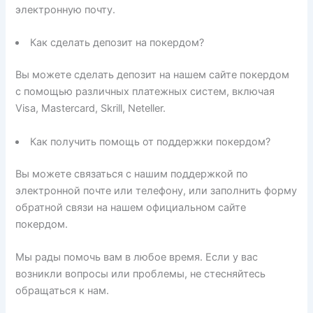
электронную почту.
Как сделать депозит на покердом?
Вы можете сделать депозит на нашем сайте покердом
с помощью различных платежных систем, включая
Visa, Mastercard, Skrill, Neteller.
Как получить помощь от поддержки покердом?
Вы можете связаться с нашим поддержкой по
электронной почте или телефону, или заполнить форму
обратной связи на нашем официальном сайте
покердом.
Мы рады помочь вам в любое время. Если у вас
возникли вопросы или проблемы, не стесняйтесь
обращаться к нам.