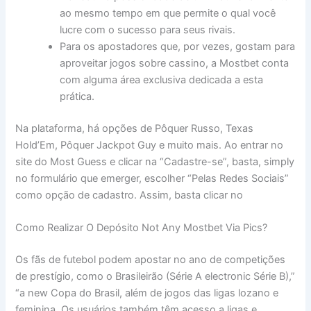
ao mesmo tempo em que permite o qual você
lucre com o sucesso para seus rivais.
Para os apostadores que, por vezes, gostam para
aproveitar jogos sobre cassino, a Mostbet conta
com alguma área exclusiva dedicada a esta
prática.
Na plataforma, há opções de Pôquer Russo, Texas
Hold’Em, Pôquer Jackpot Guy e muito mais. Ao entrar no
site do Most Guess e clicar na “Cadastre-se”, basta, simply
no formulário que emerger, escolher “Pelas Redes Sociais”
como opção de cadastro. Assim, basta clicar no
Como Realizar O Depósito Not Any Mostbet Via Pics?
Os fãs de futebol podem apostar no ano de competições
de prestígio, como o Brasileirão (Série A electronic Série B),”
“a new Copa do Brasil, além de jogos das ligas lozano e
feminina. Os usuários também têm acesso a ligas e