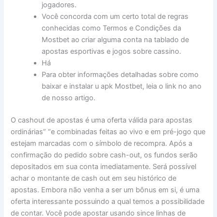
jogadores.
Você concorda com um certo total de regras
conhecidas como Termos e Condições da
Mostbet ao criar alguma conta na tablado de
apostas esportivas e jogos sobre cassino.
Há
Para obter informações detalhadas sobre como
baixar e instalar u apk Mostbet, leia o link no ano
de nosso artigo.
O cashout de apostas é uma oferta válida para apostas
ordinárias” “e combinadas feitas ao vivo e em pré-jogo que
estejam marcadas com o símbolo de recompra. Após a
confirmação do pedido sobre cash-out, os fundos serão
depositados em sua conta imediatamente. Será possível
achar o montante de cash out em seu histórico de
apostas. Embora não venha a ser um bônus em si, é uma
oferta interessante possuindo a qual temos a possibilidade
de contar. Você pode apostar usando since linhas de