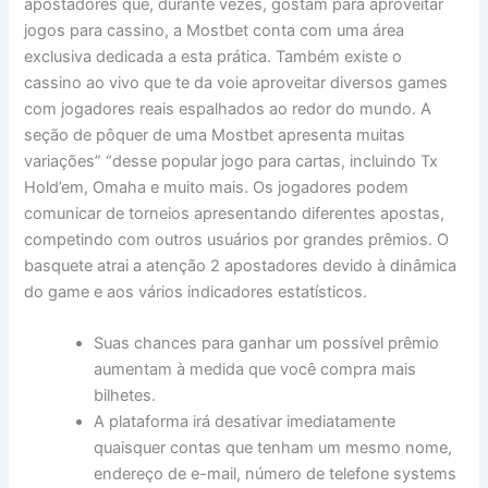
apostadores que, durante vezes, gostam para aproveitar
jogos para cassino, a Mostbet conta com uma área
exclusiva dedicada a esta prática. Também existe o
cassino ao vivo que te da voie aproveitar diversos games
com jogadores reais espalhados ao redor do mundo. A
seção de pôquer de uma Mostbet apresenta muitas
variações” “desse popular jogo para cartas, incluindo Tx
Hold’em, Omaha e muito mais. Os jogadores podem
comunicar de torneios apresentando diferentes apostas,
competindo com outros usuários por grandes prêmios. O
basquete atrai a atenção 2 apostadores devido à dinâmica
do game e aos vários indicadores estatísticos.
Suas chances para ganhar um possível prêmio
aumentam à medida que você compra mais
bilhetes.
A plataforma irá desativar imediatamente
quaisquer contas que tenham um mesmo nome,
endereço de e-mail, número de telefone systems