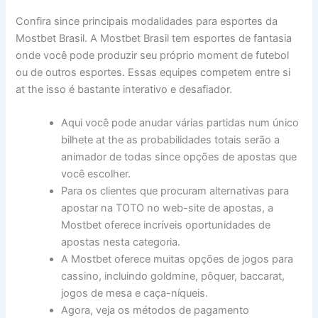
Confira since principais modalidades para esportes da
Mostbet Brasil. A Mostbet Brasil tem esportes de fantasia
onde você pode produzir seu próprio moment de futebol
ou de outros esportes. Essas equipes competem entre si
at the isso é bastante interativo e desafiador.
Aqui você pode anudar várias partidas num único
bilhete at the as probabilidades totais serão a
animador de todas since opções de apostas que
você escolher.
Para os clientes que procuram alternativas para
apostar na TOTO no web-site de apostas, a
Mostbet oferece incríveis oportunidades de
apostas nesta categoria.
A Mostbet oferece muitas opções de jogos para
cassino, incluindo goldmine, pôquer, baccarat,
jogos de mesa e caça-níqueis.
Agora, veja os métodos de pagamento