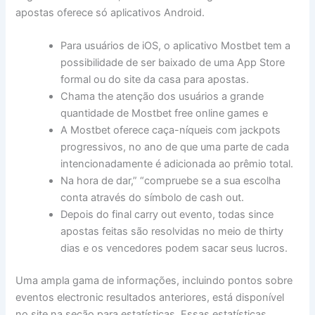
apostas oferece só aplicativos Android.
Para usuários de iOS, o aplicativo Mostbet tem a
possibilidade de ser baixado de uma App Store
formal ou do site da casa para apostas.
Chama the atenção dos usuários a grande
quantidade de Mostbet free online games e
A Mostbet oferece caça-níqueis com jackpots
progressivos, no ano de que uma parte de cada
intencionadamente é adicionada ao prêmio total.
Na hora de dar,” “compruebe se a sua escolha
conta através do símbolo de cash out.
Depois do final carry out evento, todas since
apostas feitas são resolvidas no meio de thirty
dias e os vencedores podem sacar seus lucros.
Uma ampla gama de informações, incluindo pontos sobre
eventos electronic resultados anteriores, está disponível
no site na seção para estatísticas. Essas estatísticas