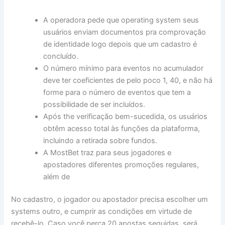
A operadora pede que operating system seus
usuários enviam documentos pra comprovação
de identidade logo depois que um cadastro é
concluído.
O número mínimo para eventos no acumulador
deve ter coeficientes de pelo poco 1, 40, e não há
forme para o número de eventos que tem a
possibilidade de ser incluídos.
Após the verificação bem-sucedida, os usuários
obtêm acesso total às funções da plataforma,
incluindo a retirada sobre fundos.
A MostBet traz para seus jogadores e
apostadores diferentes promoções regulares,
além de
No cadastro, o jogador ou apostador precisa escolher um
systems outro, e cumprir as condições em virtude de
recebê-lo. Caso você perca 20 apostas seguidas, será