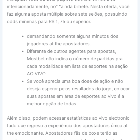
intencionadamente, no” “ainda bilhete. Nesta oferta, você
faz alguma aposta múltipla sobre sete selões, possuindo
odds mínimas para R$ 1, 75 ou superior.
demandando somente alguns minutos dos
jogadores at the apostadores.
Diferente de outros agentes para apostas,
Mostbet não indica o número de partidas pra
cada modalidade em lista de esportes na seção
AO VIVO.
Se você aprecia uma boa dose de ação e não
deseja esperar pelos resultados do jogo, colocar
suas apostas em área de esportes ao vivo é a
melhor opção de todas.
Além disso, podem acessar estatísticas ao vivo electronic
tudo que regreso a experiência dos apostadores única at
the emocionante. Apostadores fãs de boxe terão as