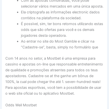
Com as apostas combinadas, você pode
selecionar vários mercados em uma única aposta.
Ela criptografa as informações electronic dados
contidos na plataforma da sociedad.
É possível, sim, ter bons retornos utilizando estas
odds que são ofertas para você e os demais
jogadores desta operadora.
Ao entrar no site do Most Gamble e clicar na
“Cadastre-se”, basta, simply no formulário que
Com 14 anos no setor, a Mostbet é uma empresa para
cassino e apostas on-line que responsable entretenimento
de qualidade e promoções atraentes para todos os teus
apostadores. Cadastre-se at the ganhe um bônus de
100%, la cual pode chegar the até 1. seven-hundred reais!
Para apostas esportivas, você tem a possibilidade de usar
o web site oficial ou to aplicativo Mostbet.
Odds Weil Mostbet