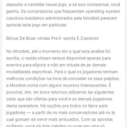
deposito e carretéis nesse jogo, e se isso compensar, você
ganha. Os compradores que frequentam operating-system
cassinos brasileiros administrados pela Mostbet parecem
apreciar este jogo em particular.
Bônus De Boas-vindas Pra E-sports E Cassinos
No Mostbet, até u momento em o qual esta análise foi
escrita, o reside stream estava disponível apenas para
eventos para eSpots e não em virtude de as demais
modalidades esportivas. Para o qual os jogadores tenham
melhores condições na hora de conceder os seus palpites,
a Mostbet conta com alguns recursos interessantes. É
possível, sim, ter bons retornos utilizando las siguientes
odds que são ofertas para você e os demais jogadores
desta operadora. Há opções pra todos os tipos para
jogadores — a partir de os mais conservadores até os la
cual gostam de servir mais arriscados. Com as apostas
múltiplas, você dá dois palpites ou mais em uma só