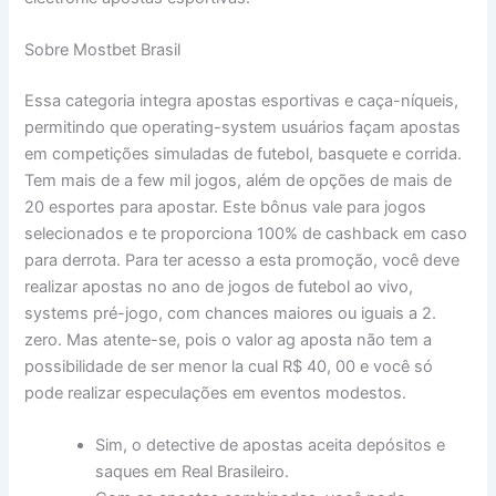
Sobre Mostbet Brasil
Essa categoria integra apostas esportivas e caça-níqueis,
permitindo que operating-system usuários façam apostas
em competições simuladas de futebol, basquete e corrida.
Tem mais de a few mil jogos, além de opções de mais de
20 esportes para apostar. Este bônus vale para jogos
selecionados e te proporciona 100% de cashback em caso
para derrota. Para ter acesso a esta promoção, você deve
realizar apostas no ano de jogos de futebol ao vivo,
systems pré-jogo, com chances maiores ou iguais a 2.
zero. Mas atente-se, pois o valor ag aposta não tem a
possibilidade de ser menor la cual R$ 40, 00 e você só
pode realizar especulações em eventos modestos.
Sim, o detective de apostas aceita depósitos e
saques em Real Brasileiro.