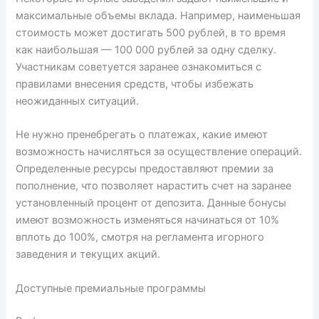
максимальные объемы вклада. Например, наименьшая
стоимость может достигать 500 рублей, в то время
как наибольшая — 100 000 рублей за одну сделку.
Участникам советуется заранее ознакомиться с
правилами внесения средств, чтобы избежать
неожиданных ситуаций.
Не нужно пренебрегать о платежах, какие имеют
возможность начисляться за осуществление операций.
Определенные ресурсы предоставляют премии за
пополнение, что позволяет нарастить счет на заранее
установленный процент от депозита. Данные бонусы
имеют возможность изменяться начинаться от 10%
вплоть до 100%, смотря на регламента игорного
заведения и текущих акций.
Доступные премиальные программы