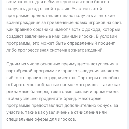
возможность для вебмастеров и авторов блогов
получать доход с свой трафик. Участие в этой
программе предоставляет шанс получать агентские
вознаграждения за привлечение новых игроков на сайт.
Как правило союзники имеют часть с дохода, который
создают завлеченные ими самими игроки. В условий
программы, это может быть определенный процент
либо прогрессивная система вознаграждений.
Одним из числа основных преимуществ вступления в
партнёрской программе игорного заведения является
гибкость правил сотрудничества. Партнеры способны
отбирать многообразные промо-материалы, такие как
рекламные баннеры, текстовые ссылки и промо-коды,
чтобы успешно продвигать бренд. Некоторые
программы предоставляют дополнительно бонусы за
участие, такие как увеличенные отчисления или
специальные оферы для игроков.