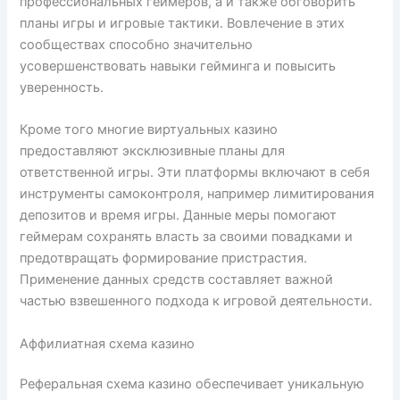
профессиональных геймеров, а и также обговорить
планы игры и игровые тактики. Вовлечение в этих
сообществах способно значительно
усовершенствовать навыки гейминга и повысить
уверенность.
Кроме того многие виртуальных казино
предоставляют эксклюзивные планы для
ответственной игры. Эти платформы включают в себя
инструменты самоконтроля, например лимитирования
депозитов и время игры. Данные меры помогают
геймерам сохранять власть за своими повадками и
предотвращать формирование пристрастия.
Применение данных средств составляет важной
частью взвешенного подхода к игровой деятельности.
Аффилиатная схема казино
Реферальная схема казино обеспечивает уникальную