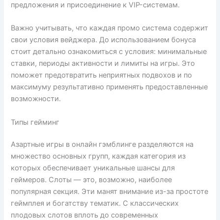
предложения и присоединение к VIP-системам.
Важно учитывать, что каждая промо система содержит
свои условия вейджера. До использованием бонуса
стоит детально ознакомиться с условия: минимальные
ставки, периоды активности и лимиты на игры. Это
поможет предотвратить неприятных подвохов и по
максимуму результативно применять предоставленные
возможности.
Типы гейминг
Азартные игры в онлайн гэмблинге разделяются на
множество основных групп, каждая категория из
которых обеспечивает уникальные шансы для
геймеров. Слоты — это, возможно, наиболее
популярная секция. Эти манят внимание из-за простоте
геймплея и богатству тематик. С классических
плодовых слотов вплоть до современных