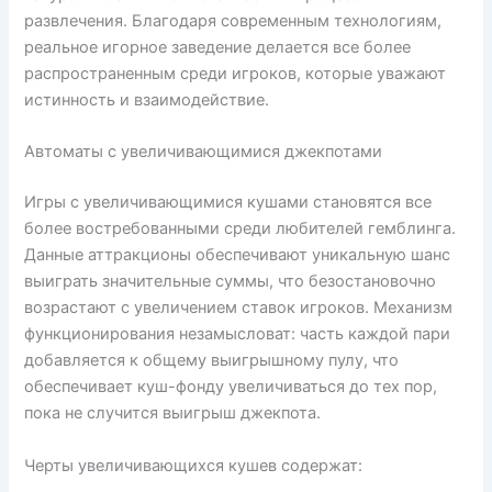
развлечения. Благодаря современным технологиям,
реальное игорное заведение делается все более
распространенным среди игроков, которые уважают
истинность и взаимодействие.
Автоматы с увеличивающимися джекпотами
Игры с увеличивающимися кушами становятся все
более востребованными среди любителей гемблинга.
Данные аттракционы обеспечивают уникальную шанс
выиграть значительные суммы, что безостановочно
возрастают с увеличением ставок игроков. Механизм
функционирования незамысловат: часть каждой пари
добавляется к общему выигрышному пулу, что
обеспечивает куш-фонду увеличиваться до тех пор,
пока не случится выигрыш джекпота.
Черты увеличивающихся кушев содержат: