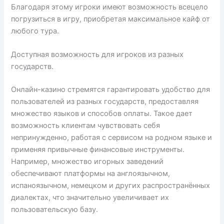
Благодаря этому игроки имеют возможность всецело
погрузиться в игру, приобретая максимальное кайф от
любого тура.
Доступная возможность для игроков из разных
государств.
Онлайн-казино стремятся гарантировать удобство для
пользователей из разных государств, предоставляя
множество языков и способов оплаты. Такое дает
возможность клиентам чувствовать себя
непринужденно, работая с сервисом на родном языке и
применяя привычные финансовые инструменты.
Например, множество игорных заведений
обеспечивают платформы на англоязычном,
испаноязычном, немецком и других распространённых
диалектах, что значительно увеличивает их
пользовательскую базу.