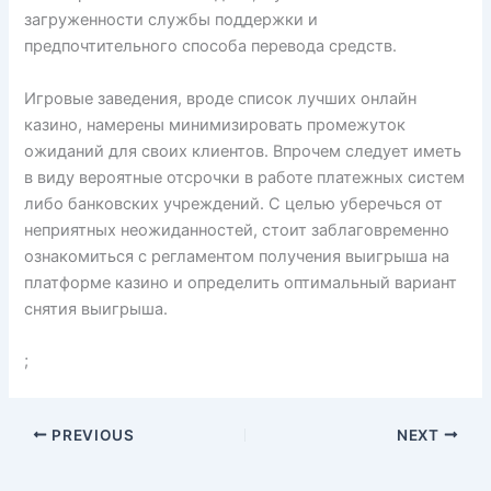
загруженности службы поддержки и
предпочтительного способа перевода средств.
Игровые заведения, вроде список лучших онлайн
казино, намерены минимизировать промежуток
ожиданий для своих клиентов. Впрочем следует иметь
в виду вероятные отсрочки в работе платежных систем
либо банковских учреждений. С целью уберечься от
неприятных неожиданностей, стоит заблаговременно
ознакомиться с регламентом получения выигрыша на
платформе казино и определить оптимальный вариант
снятия выигрыша.
;
PREVIOUS
NEXT