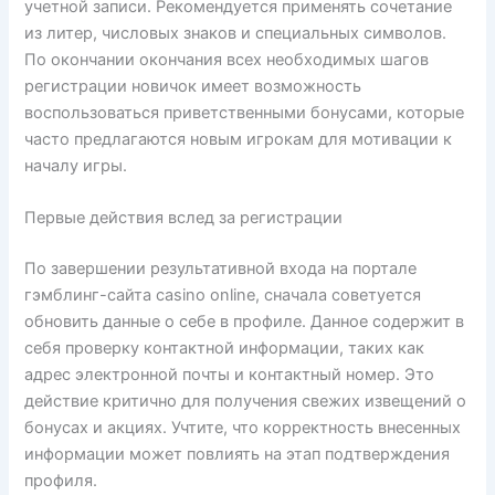
учетной записи. Рекомендуется применять сочетание
из литер, числовых знаков и специальных символов.
По окончании окончания всех необходимых шагов
регистрации новичок имеет возможность
воспользоваться приветственными бонусами, которые
часто предлагаются новым игрокам для мотивации к
началу игры.
Первые действия вслед за регистрации
По завершении результативной входа на портале
гэмблинг-сайта casino online, сначала советуется
обновить данные о себе в профиле. Данное содержит в
себя проверку контактной информации, таких как
адрес электронной почты и контактный номер. Это
действие критично для получения свежих извещений о
бонусах и акциях. Учтите, что корректность внесенных
информации может повлиять на этап подтверждения
профиля.