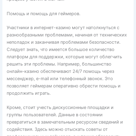
Помощь и помощь для геймеров.
Участники в интернет-казино могут натолкнуться с
разнообразными проблемами, начиная от технических
неполадок и заканчивая проблемами безопасности.
Следует знать, что имеется большое количество
платформ для поддержки, которые могут облегчить
решить эти проблемы. Например, большинство
онлайн-казино обеспечивают 24/7 помощь через
мессенджер, e-mail или телефонный звонок. Это
позволяет геймерам оперативно обрести помощь и
продолжить играть.
Кроме, стоит учесть дискуссионные площадки и
группы пользователей. Данные в состоянии
превратиться в замечательным ресурсом сведений и
содействия. Здесь можно отыскать советы от