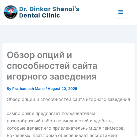
Skip
to
content
Обзор опций и
способностей сайта
игорного заведения
By
Prathamesh Mane
/
August 20, 2025
Обзор опций и способностей сайта игорного заведения
casino online предлагает пользователям
разнообразный набор возможностей и удобств,
которые делают его привлекательным для геймеров.
Во-первых, платформа обеспечивает ассортимент