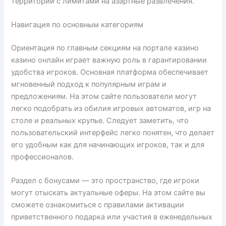
территорий с лимитами на азартные развлечения.
Навигация по основным категориям
Ориентация по главным секциям на портале казино
казино онлайн играет важную роль в гарантировании
удобства игроков. Основная платформа обеспечивает
мгновенный подход к популярным играм и
предложениям. На этом сайте пользователи могут
легко подобрать из обилия игровых автоматов, игр на
столе и реальных крупье. Следует заметить, что
пользовательский интерфейс легко понятен, что делает
его удобным как для начинающих игроков, так и для
профессионалов.
Раздел с бонусами — это пространство, где игроки
могут отыскать актуальные оферы. На этом сайте вы
сможете ознакомиться с правилами активации
приветственного подарка или участия в еженедельных