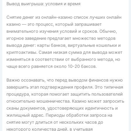
Вывод выигрыша: условия и время
Снятие денег из онлайн-казино список лучших онлайн
казино — это процесс, который запрашивает
внимательного изучения условий и сроков. Обычно,
игорное заведение предлагает множество методов
вывода денег: карты банков, виртуальные кошельки и
криптоактивы. Самая низкая сумма для вывода может
изменяться в соответствии от выбранного метода, но
чаще всего равняется около 10-20 баксов.
Важно осознавать, что перед выводом финансов нужно
завершить этап подтверждения профиля. Это типичная
процедура, которая помогает защитить пользователей
относительно мошенничества. Казино может запросить
сканы документов, удостоверяющих идентичность и
жилищный адрес. Периоды обработки запроса на
снятие могут длиться от нескольких часов до
некоторого количества дней, в учитывая