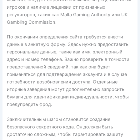
игроков и наличие лицензии от признанных
регуляторов, таких как Malta Gaming Authority или UK
Gambling Commission.
По окончании определения сайта требуется внести
данные в анкетную форму. Здесь нужно предоставить
персональные данные, такие как имя, электронный
адрес и номер телефона. Важно проверить в точности
предоставленной сведений, так как она будет
применяться для подтверждения аккаунта и в случае
потребности возобновления доступа. Отдельные
игорные заведения могут дополнительно запросить
бумаги для идентификации индивидуальности, чтобы
предупредить фрод.
Заключительным шагом становится создание
безопасного секретного кода. Он должен быть
достаточно сложным, чтобы гарантировать защиту