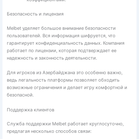
Безопасность и лицензия
Melbet уделяет большое внимание безопасности
пользователей. Вся информация шифруется, что
гарантирует конфиденциальность данных. Компания
работает по лицензии, которая подтверждает ее
надежность и законность деятельности.
Для игроков из Азербайджана это особенно важно,
ведь легальность платформы позволяет обходить
возможные ограничения и делает игру комфортной и
безопасной.
Поддержка клиентов
Служба поддержки Melbet работает круглосуточно,
предлагая несколько способов связи: