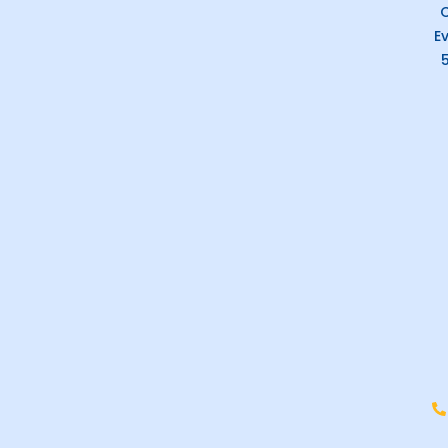
g
C
E