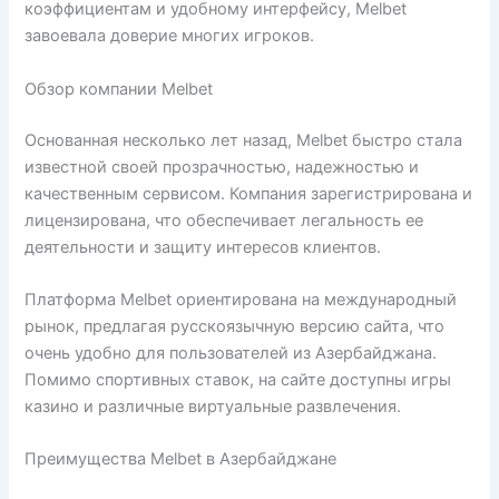
коэффициентам и удобному интерфейсу, Melbet
завоевала доверие многих игроков.
Обзор компании Melbet
Основанная несколько лет назад, Melbet быстро стала
известной своей прозрачностью, надежностью и
качественным сервисом. Компания зарегистрирована и
лицензирована, что обеспечивает легальность ее
деятельности и защиту интересов клиентов.
Платформа Melbet ориентирована на международный
рынок, предлагая русскоязычную версию сайта, что
очень удобно для пользователей из Азербайджана.
Помимо спортивных ставок, на сайте доступны игры
казино и различные виртуальные развлечения.
Преимущества Melbet в Азербайджане