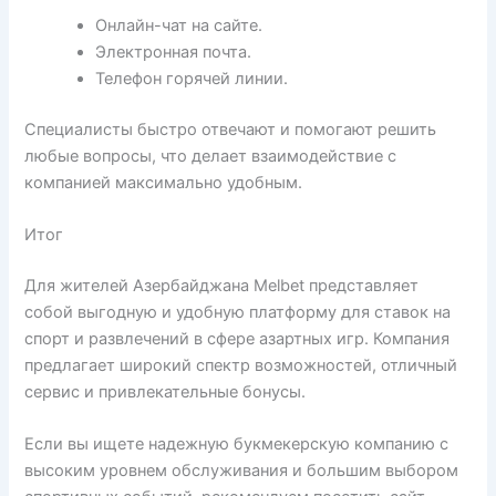
Онлайн-чат на сайте.
Электронная почта.
Телефон горячей линии.
Специалисты быстро отвечают и помогают решить
любые вопросы, что делает взаимодействие с
компанией максимально удобным.
Итог
Для жителей Азербайджана Melbet представляет
собой выгодную и удобную платформу для ставок на
спорт и развлечений в сфере азартных игр. Компания
предлагает широкий спектр возможностей, отличный
сервис и привлекательные бонусы.
Если вы ищете надежную букмекерскую компанию с
высоким уровнем обслуживания и большим выбором