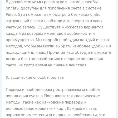
В данной статье мы рассмотрим, какие способы
оплаты доступны для пополнения счета в системе
Pinco. Это поможет вам быстро и без каких-либо
затруднений внести необходимые средства в вашу
учетную запись. Существует множество вариантов,
каждый из которых имеет свои особенности и
преимущества. Мы подробно обсудим каждый из этих
методов, чтобы вы могли выбрать наиболее удобный и
подходящий для вас. Прочитав наш обзор, вы сможете
легко и быстро разобраться в вопросе пополнения
счета, не тратя время на лишние действия.
Классические способы оплаты
Первым и наиболее распространенным способом
пополнения счета в Pinco являются классические
методы, такие как банковские переводы и
использование кредитных карт. Каждый из этих
вариантов имеет свои уникальные особенности, что