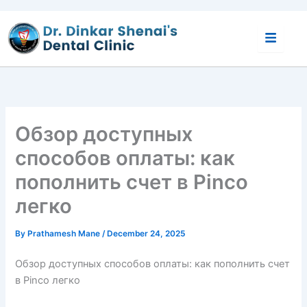
Skip
to
content
Обзор доступных
способов оплаты: как
пополнить счет в Pinco
легко
By
Prathamesh Mane
/
December 24, 2025
Обзор доступных способов оплаты: как пополнить счет
в Pinco легко