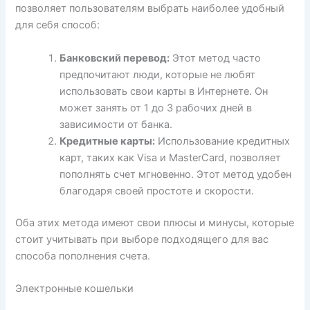
позволяет пользователям выбрать наиболее удобный
для себя способ:
Банковский перевод:
Этот метод часто
предпочитают люди, которые не любят
использовать свои карты в Интернете. Он
может занять от 1 до 3 рабочих дней в
зависимости от банка.
Кредитные карты:
Использование кредитных
карт, таких как Visa и MasterCard, позволяет
пополнять счет мгновенно. Этот метод удобен
благодаря своей простоте и скорости.
Оба этих метода имеют свои плюсы и минусы, которые
стоит учитывать при выборе подходящего для вас
способа пополнения счета.
Электронные кошельки