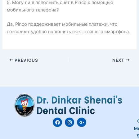
5. Могу ли я пополнить счет в Pinco с помощью
мобильного телефона?
Да, Pinco поддерживает мобильные платежи, что
позволяет удобно пополнять счет с вашего смартфона.
PREVIOUS
NEXT
F
I
G
C
a
n
o
M
c
s
o
e
t
g
b
a
l