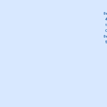
o
g
e
o
r
-
k
a
p
E
m
l
u
s
-
g
C
E