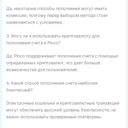
Да, некоторые способы пополнения могут иметь
комиссии, поэтому перед выбором метода стоит
ознакомиться с условиями.
3. Могу ли я использовать криптовалюту для
пополнения счета в Pinco?
Да, Pinco поддерживает пополнение счета с помощью
определенных криптовалют, что дает больше
возможностей для пользователей.
4. Какой способ пополнения счета наиболее
безопасный?
Электронные кошельки и криптовалютные транзакции
могут обеспечить высокий уровень безопасности, но
важно использовать проверенные платформы.