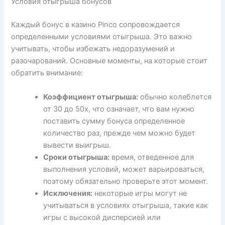
Условия отыгрыша бонусов
Каждый бонус в казино Pinco сопровождается
определенными условиями отыгрыша. Это важно
учитывать, чтобы избежать недоразумений и
разочарований. Основные моменты, на которые стоит
обратить внимание:
Коэффициент отыгрыша:
обычно колеблется
от 30 до 50x, что означает, что вам нужно
поставить сумму бонуса определенное
количество раз, прежде чем можно будет
вывести выигрыш.
Сроки отыгрыша:
время, отведенное для
выполнения условий, может варьироваться,
поэтому обязательно проверьте этот момент.
Исключения:
некоторые игры могут не
учитываться в условиях отыгрыша, такие как
игры с высокой дисперсией или