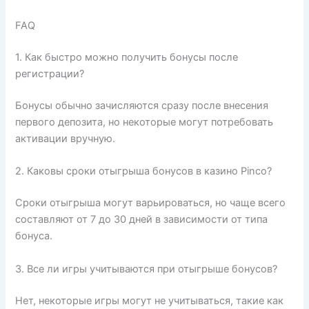
FAQ
1. Как быстро можно получить бонусы после
регистрации?
Бонусы обычно зачисляются сразу после внесения
первого депозита, но некоторые могут потребовать
активации вручную.
2. Каковы сроки отыгрыша бонусов в казино Pinco?
Сроки отыгрыша могут варьироваться, но чаще всего
составляют от 7 до 30 дней в зависимости от типа
бонуса.
3. Все ли игры учитываются при отыгрыше бонусов?
Нет, некоторые игры могут не учитываться, такие как