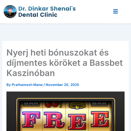
Skip
to
content
Nyerj heti bónuszokat és
díjmentes köröket a Bassbet
Kaszinóban
By
Prathamesh Mane
/
November 20, 2025