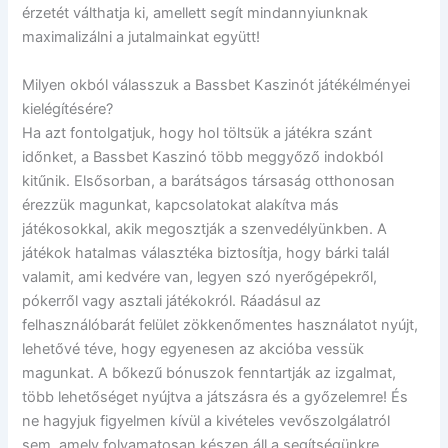
érzetét válthatja ki, amellett segít mindannyiunknak
maximalizálni a jutalmainkat együtt!
Milyen okból válasszuk a Bassbet Kaszinót játékélményei
kielégítésére?
Ha azt fontolgatjuk, hogy hol töltsük a játékra szánt
időnket, a Bassbet Kaszinó több meggyőző indokból
kitűnik. Elsősorban, a barátságos társaság otthonosan
érezzük magunkat, kapcsolatokat alakítva más
játékosokkal, akik megosztják a szenvedélyünkben. A
játékok hatalmas választéka biztosítja, hogy bárki talál
valamit, ami kedvére van, legyen szó nyerőgépekről,
pókerről vagy asztali játékokról. Ráadásul az
felhasználóbarát felület zökkenőmentes használatot nyújt,
lehetővé téve, hogy egyenesen az akcióba vessük
magunkat. A bőkezű bónuszok fenntartják az izgalmat,
több lehetőséget nyújtva a játszásra és a győzelemre! És
ne hagyjuk figyelmen kívül a kivételes vevőszolgálatról
sem, amely folyamatosan készen áll a segítségünkre.